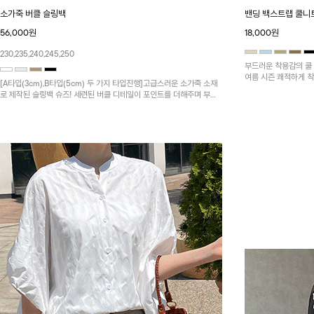
소가죽 버클 슬링백
밴딩 백스트랩 쿨니
56,000원
18,000원
230,235,240,245,250
부드러운 착용감의 쿨 
여름 시즌 쾌적하게 착
[A타입(3cm),B타입(5cm) 두 가지 타입진행]고급스러운 소가죽 소재
용감과 간편한 사이즈
로 제작된 슬링백 슈즈! 세련된 버클 디테일이 포인트를 더해주며 부담
없이 다양한 룩에 매치하기 좋아 데일리부터 모임룩까지 활용도 높은 아
이템입니다~