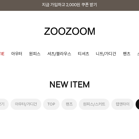
지금 가입하고
2,000원
쿠폰 받기
지금 가입하고
2,000원
쿠폰 받기
IE
아우터
원피스
셔츠/블라우스
티셔츠
니트/가디건
팬츠
NEW ITEM
보기
아우터/가디건
TOP
팬츠
원피스/스커트
랩앤타이