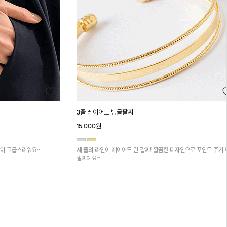
3줄 레이어드 뱅글팔찌
15,000원
감이 고급스러워요~
세 줄의 라인이 레이어드 된 팔찌! 깔끔한 디자인으로 포인트 주기 
팔찌예요~