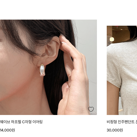
웨이브 하프펄 C자형 이어링
비정형 진주펜던트 
14,000원
30,000원