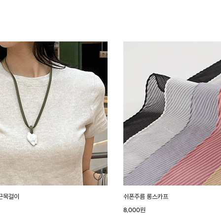
끈목걸이
쉬폰주름 롱스카프
8,000원