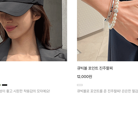
큐빅볼 포인트 진주팔찌
12,000원
성이 좋고 시원한 착용감의 모자예요!
큐빅볼로 포인트를 준 진주팔찌! 은은한 펄