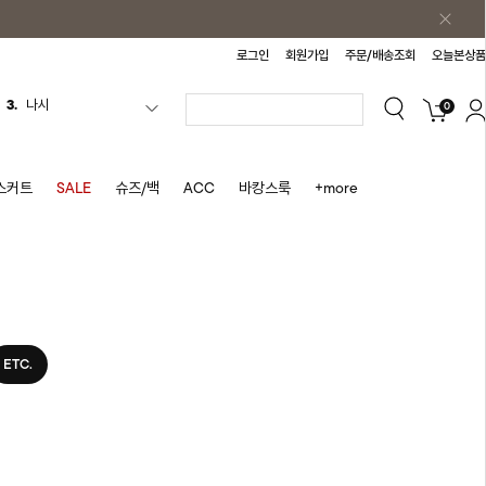
로그인
회원가입
주문/배송조회
오늘본상품
0
4.
스커트
5.
반바지
6.
여름티
스커트
SALE
슈즈/백
ACC
바캉스룩
+more
7.
가디건
8.
셔츠
9.
청치마
10.
바스락원피스
1.
원피스
ETC.
2.
블라우스
3.
나시