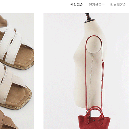
신상품순
인기상품순
리뷰많은순