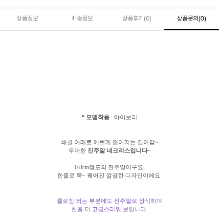
상품정보
배송정보
상품후기(
0
)
상품문의
(0)
* 모델착용
: 아이보리
쇄골 아래로 예쁘게 떨어지는 길이감~
우아한
진주알 네크리스입니다
~
0.8cm정도의 진주알이구요,
한줄로 쭉~ 꿰어진 깔끔한 디자인이에요.
클로징 되는 부분에도 진주알로 장식하여
한층 더 고급스러워 보입니다.