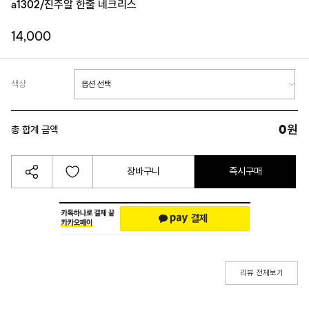
a1302/진주알 한줄 네크리스
14,000
색상
0
원
총 합계 금액
장바구니
즉시구매
리뷰 전체보기