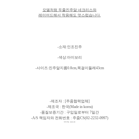
모델처럼 두줄진주알 네크리스와
레이어드해서 착용해도 멋스럽습니다.
-소재:인조진주
-색상:아이보리
-사이즈:진주알지름0.8cm,목걸이둘레43cm
-제조자 : [주줌협력업체]
-제조국 : 한국(Made in korea)
-품질보증기간 : 구입일로부터 7일간
-A/S 책임자와 전화번호 : 주줌CS(02-2232-0997)