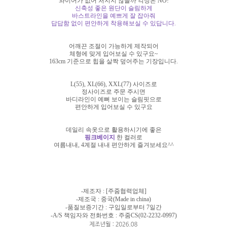
와이어가 없어 처지지 않을까 걱정은 NO!
신축성 좋은 원단이 슬림하게
바스트라인을 예쁘게 잘 잡아줘
답답함 없이 편안하게 착용해보실 수 있답니다.
어깨끈 조절이 가능하게 제작되어
체형에 맞게 입어보실 수 있구요~
163cm 기준으로 힙을 살짝 덮어주는 기장입니다.
L(55), XL(66), XXL(77) 사이즈로
정사이즈로 주문 주시면
바디라인이 예뻐 보이는 슬림핏으로
편안하게 입어보실 수 있구요
데일리 속옷으로 활용하시기에 좋은
핑크베이지
한 컬러로
여름내내, 4계절 내내 편안하게 즐겨보세요^^
-제조자 : [주줌협력업체]
-제조국 : 중국(Made in china)
-품질보증기간 : 구입일로부터 7일간
-A/S 책임자와 전화번호 : 주줌CS(02-2232-0997)