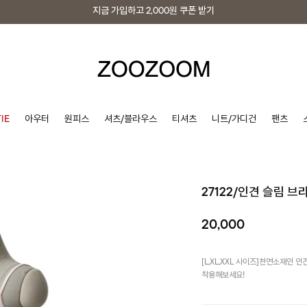
지금 가입하고
2,000원
쿠폰 받기
지금 가입하고
2,000원
쿠폰 받기
IE
아우터
원피스
셔츠/블라우스
티셔츠
니트/가디건
팬츠
27122/인견 슬림 
20,000
[L,XL,XXL 사이즈]천연소재인
착용해보세요!