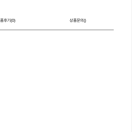
품후기(
0
)
상품문의()