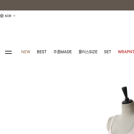
KOR
NEW
BEST
주줌MADE
플러스SIZE
SET
WRAPNT