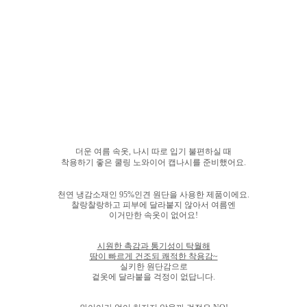
더운 여름 속옷, 나시 따로 입기 불편하실 때
착용하기 좋은 쿨링 노와이어 캡나시를 준비했어요.
천연 냉감소재인 95%인견 원단을 사용한 제품이에요.
찰랑찰랑하고 피부에 달라붙지 않아서 여름엔
이거만한 속옷이 없어요!
시원한 촉감과 통기성이 탁월해
땀이 빠르게 건조되 쾌적한 착용감~
실키한 원단감으로
겉옷에 달라붙을 걱정이 없답니다.