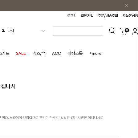
로그인
회원가입
주문/배송조회
오늘본상품
3.
나시
0
4.
스커트
5.
반바지
스커트
SALE
슈즈/백
ACC
바캉스룩
+more
6.
여름티
7.
가디건
8.
셔츠
브라캡나시
9.
청치마
10.
바스락원피스
1.
원피스
2.
블라우스
 인견 95% 노와이어 브라캡으로 편안한 착용감! 답답함 없는 시원한 이너나시로