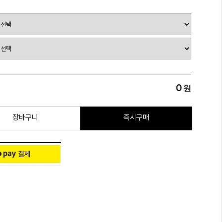
0
원
장바구니
즉시구매