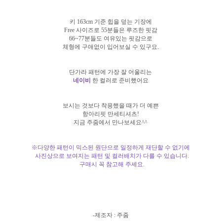
키 163cm 기준 힙을 덮는 기장에
Free 사이즈로 55분들은 루즈한 핏감
66~77분들도 여유있는 핏감으로
체형에 구애없이 입어보실 수 있구요.
단가라 패턴에 가장 잘 어울리는
네이비
한 컬러로 준비했어요
보시는 것보다 착용했을 때가 더 예쁜
항아리핏 만세티셔츠!
지금 주줌에서 만나보세요^^
※다양한 패턴이 믹스된 원단으로 일정하게 재단할 수 없기에
사진상으로 보여지는 패턴 및 컬러배치가 다를 수 있습니다.
구매시 꼭 참고해 주세요.
-제조자 : 주줌