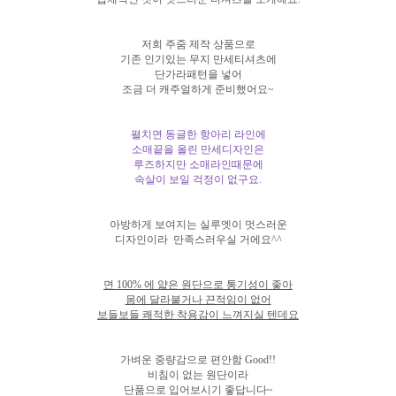
저희 주줌 제작 상품으로
기존 인기있는 무지 만세티셔츠에
단가라패턴을 넣어
조금 더 캐주얼하게 준비했어요~
펼치면 동글한 항아리 라인에
소매끝을 올린 만세디자인은
루즈하지만 소매라인때문에
속살이 보일 걱정이 없구요.
아방하게 보여지는 실루엣이 멋스러운
디자인이라 만족스러우실 거에요^^
면 100% 에 얇은 원단으로 통기성이 좋아
몸에 달라붙거나 끈적임이 없어
보들보들 쾌적한 착용감이 느껴지실 텐데요
가벼운 중량감으로 편안함 Good!!
비침이 없는 원단이라
단품으로 입어보시기 좋답니다~