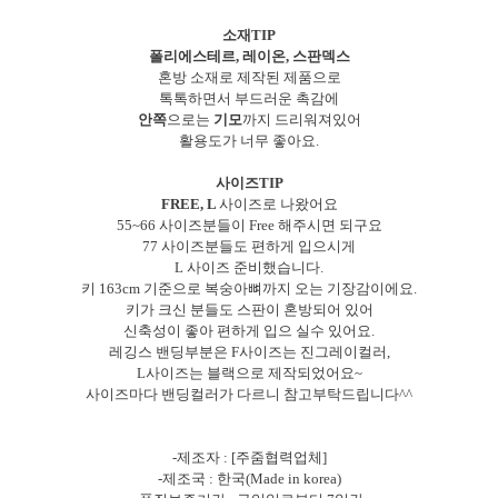
소재TIP
폴리에스테르, 레이온, 스판덱스
혼방 소재로 제작된 제품으로
톡톡하면서 부드러운 촉감에
안쪽
으로는
기모
까지 드리워져있어
활용도가 너무 좋아요.
사이즈TIP
FREE, L
사이즈로 나왔어요
55~66 사이즈분들이 Free 해주시면 되구요
77 사이즈분들도 편하게 입으시게
L 사이즈 준비했습니다.
키 163cm 기준으로 복숭아뼈까지 오는 기장감이에요.
키가 크신 분들도 스판이 혼방되어 있어
신축성이 좋아 편하게 입으 실수 있어요.
레깅스 밴딩부분은 F사이즈는 진그레이컬러,
L사이즈는 블랙으로 제작되었어요~
사이즈마다 밴딩컬러가 다르니 참고부탁드립니다^^
-제조자 : [주줌협력업체]
-제조국 : 한국(Made in korea)