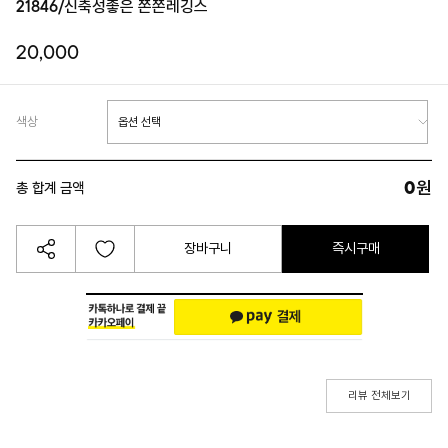
21846/신축성좋은 쫀쫀레깅스
20,000
색상
0
원
총 합계 금액
장바구니
즉시구매
리뷰 전체보기