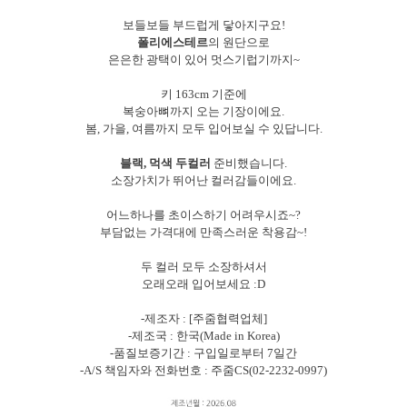
보들보들 부드럽게 닿아지구요!
폴리에스테르
의 원단으로
은은한 광택이 있어 멋스기럽기까지~
키 163cm 기준에
복숭아뼈까지 오는 기장이에요.
봄, 가을, 여름까지 모두 입어보실 수 있답니다.
블랙, 먹색 두컬러
준비했습니다.
소장가치가 뛰어난 컬러감들이에요.
어느하나를 초이스하기 어려우시죠~?
부담없는 가격대에 만족스러운 착용감~!
두 컬러 모두 소장하셔서
오래오래 입어보세요 :D
-제조자 : [주줌협력업체]
-제조국 : 한국(Made in Korea)
-품질보증기간 : 구입일로부터 7일간
-A/S 책임자와 전화번호 : 주줌CS(02-2232-0997)