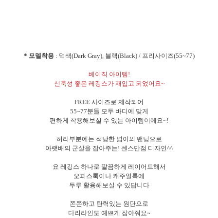
* 모델착용
: 먹색(Dark Gray), 블랙(Black) / 프리사이즈(55~77)
베이직 아이템!
신축성 좋은 레깅스가 재입고 되었어요~
FREE 사이즈로 제작되어
55~77분들 모두 바디에 맞게
편하게 착용해보실 수 있는 아이템이에요~!
허리부분에는 적당한 넓이의 밴딩으로
아랫배의 군살을 잡아주는! 센스만점 디자인^^
요 레깅스 하나로 깔끔하게 레이어드해서
오피스룩이나 캐주얼룩에
두루 활용해보실 수 있답니다
쫀쫀하고 탄력있는 원단으로
다리라인도 예쁘게 잡아줘요~