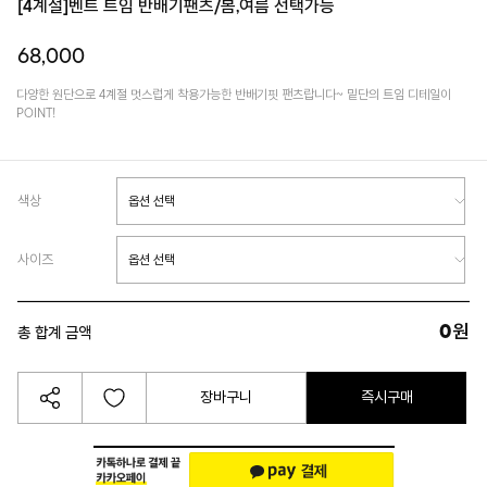
[4계절]벤트 트임 반배기팬츠/봄,여름 선택가능
68,000
다양한 원단으로 4계절 멋스럽게 착용가능한 반배기핏 팬츠랍니다~ 밑단의 트임 디테일이
POINT!
색상
사이즈
0
원
총 합계 금액
장바구니
즉시구매