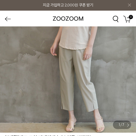
지금 가입하고
2,000원
쿠폰 받기
0
1
/
7