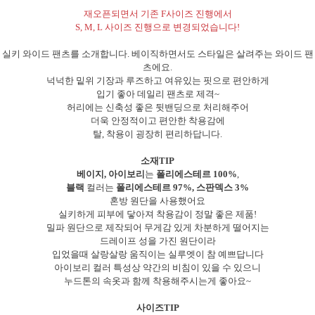
재오픈되면서 기존 F사이즈 진행에서
S, M, L 사이즈 진행으로 변경되었습니다!
실키 와이드 팬츠를 소개합니다. 베이직하면서도 스타일은 살려주는 와이드 팬
츠에요.
넉넉한 밑위 기장과 루즈하고 여유있는 핏으로 편안하게
입기 좋아 데일리 팬츠로 제격~
허리에는 신축성 좋은 뒷밴딩으로 처리해주어
더욱 안정적이고 편안한 착용감에
탈, 착용이 굉장히 편리하답니다.
소재TIP
베이지, 아이보리
는
폴리에스테르 100%
,
블랙
컬러는
폴리에스테르 97%, 스판덱스 3%
혼방 원단을 사용했어요
실키하게 피부에 닿아져 착용감이 정말 좋은 제품!
밀파 원단으로 제작되어 무게감 있게 차분하게 떨어지는
드레이프 성을 가진 원단이라
입었을때 살랑살랑 움직이는 실루엣이 참 예쁘답니다
아이보리 컬러 특성상 약간의 비침이 있을 수 있으니
누드톤의 속옷과 함께 착용해주시는게 좋아요~
사이즈TIP