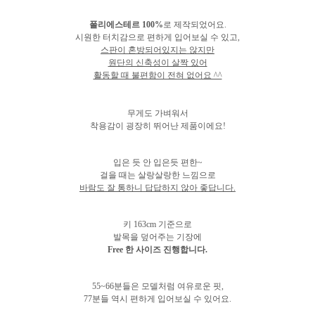
폴리에스테르 100%
로 제작되었어요.
시원한 터치감으로 편하게 입어보실 수 있고,
스판이 혼방되어있지는 않지만
원단의 신축성이 살짝 있어
활동할 때 불편함이 전혀 없어요 ^^
무게도 가벼워서
착용감이 굉장히 뛰어난 제품이에요!
입은 듯 안 입은듯 편한~
걸을 때는 살랑살랑한 느낌으로
바람도 잘 통하니 답답하지 않아 좋답니다.
키 163cm 기준으로
발목을 덮어주는 기장에
Free 한 사이즈 진행합니다.
55~66분들은 모델처럼 여유로운 핏,
77분들 역시 편하게 입어보실 수 있어요.