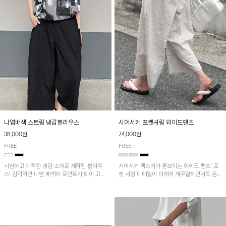
나염배색 스트링 냉감블라우스
시어서커 포켓셔링 와이드팬츠
38,000원
74,000원
FREE
FREE
시원하고 쾌적한 냉감 소재로 제작된 블라우
시어서커 텍스처가 돋보이는 와이드 팬츠! 포
스! 감각적인 나염 배색이 포인트가 되어 고급
켓 셔링 디테일이 더해져 캐주얼하면서도 은은
스럽고 세련된 분위기를 연출하며, 스트링 디
한 포인트를 연출하며, 여유로운 와이드 핏으
테일로 핏 조절이 가능해 다양한 실루엣으로
로 편안하고 멋스러운 실루엣을 완성해 줍니
착용 가능합니다~
다. 가볍고 쾌적한 착용감으로 여름철 데일리
아이템으로 활용하기 좋아요~