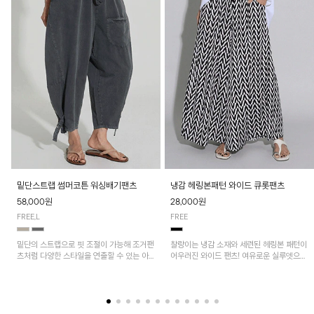
밑단스트랩 썸머코튼 워싱배기팬츠
냉감 헤링본패턴 와이드 큐롯팬츠
58,000원
28,000원
FREE,L
FREE
밑단의 스트랩으로 핏 조절이 가능해 조거팬
찰랑이는 냉감 소재와 세련된 헤링본 패턴이
츠처럼 다양한 스타일을 연출할 수 있는 아
어우러진 와이드 팬츠! 여유로운 실루엣으로
이템! 허리 전체 밴딩과 스트링으로 편안한
활동성이 뛰어나며, 가볍고 시원한 착용감으
착용감이며, 넉넉한 포켓 디테일로 실용성을
로 한여름까지 부담 없이 즐기기 좋은 아이
더했어요~
템입니다.