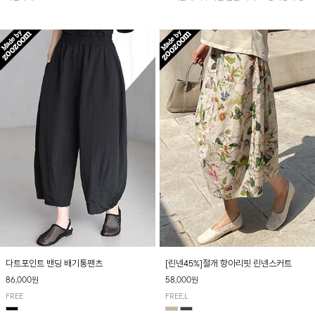
아 여름철 시원하게 착용하기 좋아요~
다트포인트 밴딩 배기통팬츠
[린넨45%]절개 항아리핏 린넨스커트
86,000원
58,000원
FREE
FREE,L