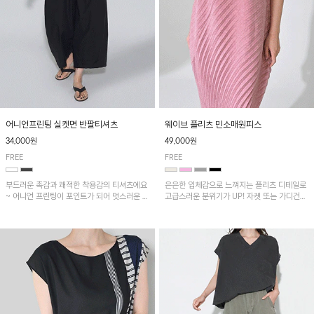
어니언프린팅 실켓면 반팔티셔츠
웨이브 플리츠 민소매원피스
34,000원
49,000원
FREE
FREE
부드러운 촉감과 쾌적한 착용감의 티셔츠에요
은은한 입체감으로 느껴지는 플리츠 디테일로
~ 어니언 프린팅이 포인트가 되어 멋스러운 아
고급스러운 분위기가 UP! 자켓 또는 가디건과
이템!!
같이 매치해도 잘 어울린답니다!