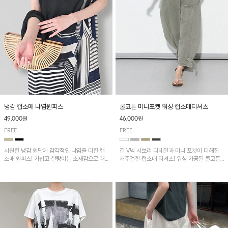
냉감 캡소매 나염원피스
쿨코튼 미니포켓 워싱 캡소매티셔츠
49,000원
46,000원
FREE
FREE
시원한 냉감 원단에 감각적인 나염을 더한 캡
겹 V넥 시보리 디테일과 미니 포켓이 더해진
소매 원피스! 가볍고 찰랑이는 소재감으로 쾌
캐주얼한 캡소매 티셔츠! 워싱 가공된 쿨코튼
적하게 착용되며, 밑단 트임 디테일이 더해져
원단으로 통기성이 좋아 쾌적하게 착용되며 다
활동성을 높였어요~
양한 하의와 매치하기 좋은 아이템입니다~