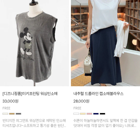
[디즈니정품]미키프린팅 워싱민소매
내추럴 드롭라인 캡소매블라우스
33,000원
28,000원
FREE
FREE
빈티지한 피그먼트 워싱면으로 제작된 민소매
쉬폰이 하늘하늘하면서도 앞쪽에 한 겹 안감을
티셔츠입니다~소프트하고 통기성 좋은 원단
덧대어 비침 걱정 없이 입기 좋아요:) 니트로
으로 편안하면서 유니크한 프린팅이 POINT!
배색된 어깨 캡소매가 자연스럽게 감싸주어 세
련된 무드를 연출 해준답니다~