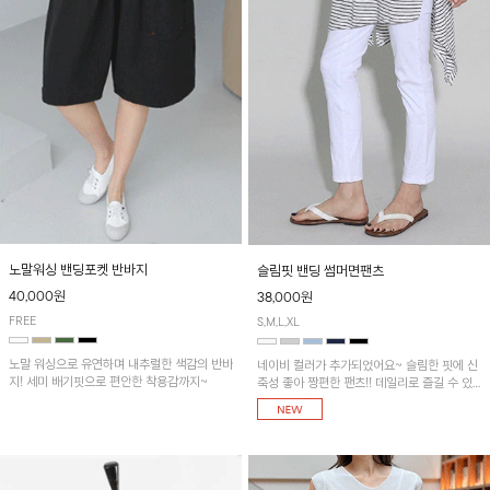
노말워싱 밴딩포켓 반바지
슬림핏 밴딩 썸머면팬츠
40,000원
38,000원
FREE
S,M,L,XL
노말 워싱으로 유연하며 내추럴한 색감의 반바
네이비 컬러가 추가되었어요~ 슬림한 핏에 신
지! 세미 배기핏으로 편안한 착용감까지~
축성 좋아 짱편한 팬츠!! 데일리로 즐길 수 있
는 기본 컬러들로 준비했어요~