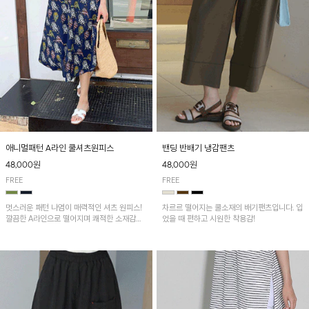
애니멀패턴 A라인 쿨셔츠원피스
밴딩 반배기 냉감팬츠
48,000원
48,000원
FREE
FREE
멋스러운 패턴 나염이 매력적인 셔츠 원피스!
차르르 떨어지는 쿨소재의 배기팬츠입니다. 입
깔끔한 A라인으로 떨어지며 쾌적한 소재감으
었을 때 편하고 시원한 착용감!
로 산뜻하게 착용돼요~