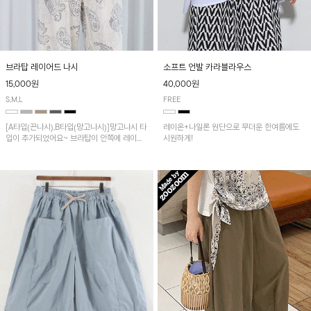
브라탑 레이어드 나시
소프트 언발 카라블라우스
15,000원
40,000원
S,M,L
FREE
[A타입(끈나시),B타입(망고나시)]망고나시 타
레이온+나일론 원단으로 무더운 한여름에도
입이 추가되었어요~ 브라탑이 안쪽에 레이어
시원하게!
드 되어 실용적인 나시!