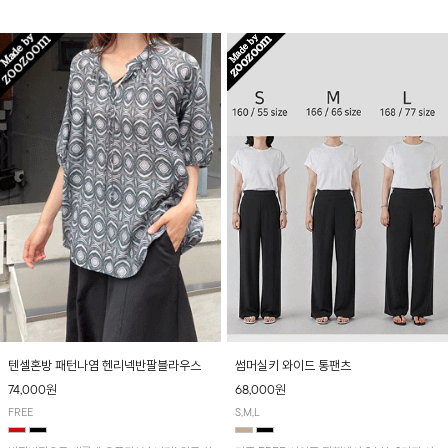
입니다! 유니크한 다트절개 포인트가 돋보이며
산뜻하게 입어보실 거예요~
뒷밴딩으로 편안하게~
텐셀혼방 패턴나염 헨리넥반팔블라우스
썸머실키 와이드 통팬츠
74,000원
68,000원
FREE
S,M,L