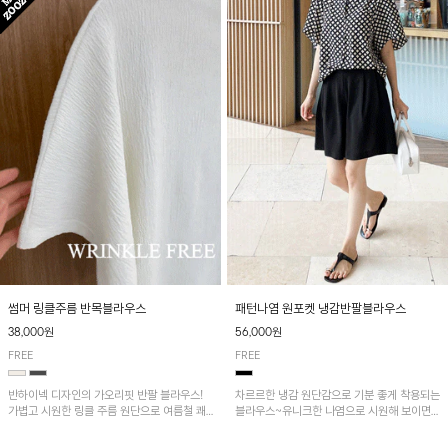
패턴나염 원포켓 냉감반팔블라우스
썸머 링클주름 반목블라우스
56,000원
38,000원
FREE
FREE
차르르한 냉감 원단감으로 기분 좋게 착용되는
반하이넥 디자인의 가오리핏 반팔 블라우스!
블라우스~유니크한 나염으로 시원해 보이면
가볍고 시원한 링클 주름 원단으로 여름철 쾌
서 흐르는 핏이 멋스러운 아이템!
적하게 즐기기 좋은 아이템이에요~