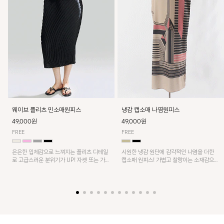
웨이브 플리츠 민소매원피스
냉감 캡소매 나염원피스
49,000원
49,000원
FREE
FREE
은은한 입체감으로 느껴지는 플리츠 디테일
시원한 냉감 원단에 감각적인 나염을 더한
로 고급스러운 분위기가 UP! 자켓 또는 가디
캡소매 원피스! 가볍고 찰랑이는 소재감으로
건과 같이 매치해도 잘 어울린답니다!
쾌적하게 착용되며, 밑단 트임 디테일이 더해
져 활동성을 높였어요~