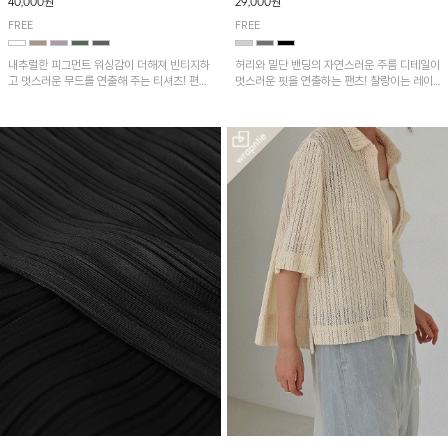
40,000원
29,000원
FREE
FREE
내추럴한 피그먼트 워싱감이 더해져 빈티지하
허리와 밑단 밴딩의 자연스러운 주름 디테일이
고 멋스러운 무드를 연출해 주는 티셔츠! 편안
멋스러운 핏을 연출하는 팬츠! 찰랑이는 레이
한 루즈핏으로 여유롭게 착용하기 좋은 아이템
온 소재로 가볍고 시원하게 착용되며, 여유로
이에요~
운 실루엣으로 활동성이 좋아 데일리 하게 즐
기기 좋은 아이템입니다~