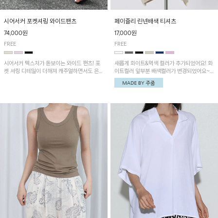
시어서커 포켓셔링 와이드팬츠
페이즐리 린넨배색 티셔츠
74,000원
17,000원
FREE
FREE
시어서커 텍스처가 돋보이는 와이드 팬츠! 포
새롭게 화이트&먹색 컬러가 추가되었어요! 화
켓 셔링 디테일이 더해져 캐주얼하면서도 은은
이트컬러 앞부분 배색컬러가 변경되었어요~
한 포인트를 연출하며, 여유로운 와이드 핏으
중앙 린넨배색으로 유니크하면서 페이즐리 패
로 편안하고 멋스러운 실루엣을 완성해 줍니
턴으로 감각적인 분위기를 연출이 가능한 티셔
다. 가볍고 쾌적한 착용감으로 여름철 데일리
츠!
아이템으로 활용하기 좋아요~