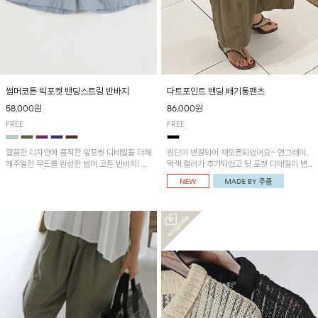
썸머코튼 빅포켓 밴딩스트링 반바지
다트포인트 밴딩 배기통팬츠
58,000원
86,000원
FREE
FREE
깔끔한 디자인에 큼직한 앞포켓 디테일을 더해
원단이 변경되어 재오픈되었어요~ 연그레이,
캐주얼한 무드를 완성한 썸머 코튼 반바지! 허
먹색 컬러가 추가되었고 뒷 포켓 디테일이 변
리 밴딩과 스트링으로 편안한 핏을 연출하며,
경되었습니다~가볍고 시원하게 착용되는 배
가볍고 쾌적한 착용감으로 여름 시즌 내내 데
기통팬츠! 허리밴딩과 여유로운 통으로 편안해
일리 하게 활용하기 좋아요~
매일 손이 자주 갈 아이템!