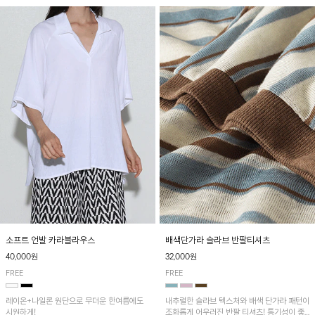
소프트 언발 카라블라우스
배색단가라 슬라브 반팔티셔츠
40,000원
32,000원
FREE
FREE
레이온+나일론 원단으로 무더운 한여름에도
내추럴한 슬라브 텍스처와 배색 단가라 패턴이
시원하게!
조화롭게 어우러진 반팔 티셔츠! 통기성이 좋