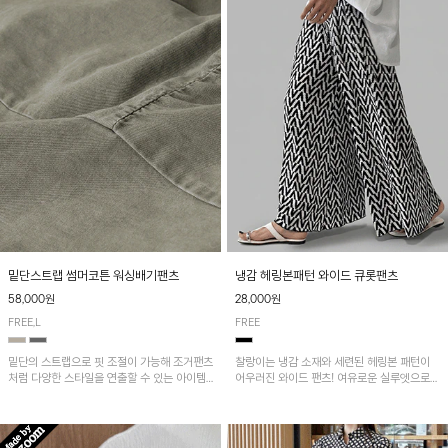
밑단스트랩 썸머코튼 워싱배기팬츠
냉감 헤링본패턴 와이드 큐롯팬츠
58,000원
28,000원
FREE,L
FREE
밑단의 스트랩으로 핏 조절이 가능해 조거팬츠
찰랑이는 냉감 소재와 세련된 헤링본 패턴이
처럼 다양한 스타일을 연출할 수 있는 아이템!
어우러진 와이드 팬츠! 여유로운 실루엣으로
허리 전체 밴딩과 스트링으로 편안한 착용감이
활동성이 뛰어나며, 가볍고 시원한 착용감으로
며, 넉넉한 포켓 디테일로 실용성을 더했어요~
한여름까지 부담 없이 즐기기 좋은 아이템입니
다.