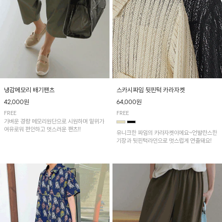
냉감메모리 배기팬츠
스카시짜임 뒷핀턱 카라자켓
42,000원
64,000원
FREE
FREE
가벼운 경량 메모리원단으로 시원하며 밑위가
여유로워 편안하고 멋스러운 팬츠!!
유니크한 짜임의 카라자켓이에요~언발란스한
기장과 뒷핀턱라인으로 멋스럽게 연출돼요!