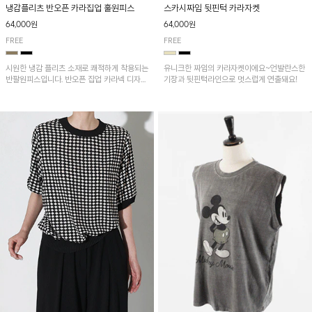
냉감플리츠 반오픈 카라집업 훌원피스
스카시짜임 뒷핀턱 카라자켓
64,000원
64,000원
FREE
FREE
시원한 냉감 플리츠 소재로 쾌적하게 착용되는
유니크한 짜임의 카라자켓이에요~언발란스한
반팔원피스입니다. 반오픈 집업 카라넥 디자인
기장과 뒷핀턱라인으로 멋스럽게 연출돼요!
이 깔끔한 포인트를 더해주며, 자연스럽게 퍼
지는 훌 실루엣이 여성스러운 분위기를 연출해
줘요~