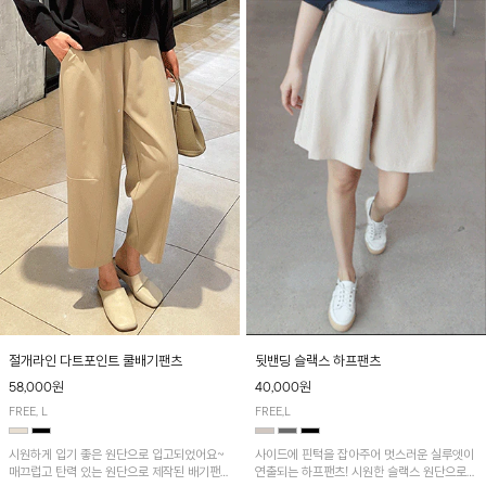
절개라인 다트포인트 쿨배기팬츠
뒷밴딩 슬랙스 하프팬츠
58,000원
40,000원
FREE, L
FREE,L
시원하게 입기 좋은 원단으로 입고되었어요~
사이드에 핀턱을 잡아주어 멋스러운 실루엣이
매끄럽고 탄력 있는 원단으로 제작된 배기팬츠
연출되는 하프팬츠! 시원한 슬랙스 원단으로