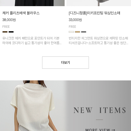
[디즈니정품]미키프린팅 워싱민소매
체커 플리츠배색 블라우스
33,000원
38,000원
FREE
FREE
빈티지한 피그먼트 워싱면으로 제작된 민소매
유니크한 체커 패턴으로 포인트가 되어 기본
티셔츠입니다~소프트하고 통기성 좋은 원단
하의에 코디하기 쉽고 통기성이 좋아 한여름에
으로 편안하면서 유니크한 프린팅이 POINT!
도 시원하게 착용하기 좋답니다~
더보기