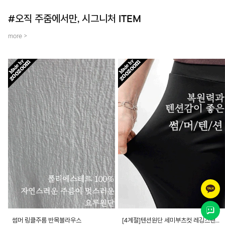
#오직 주줌에서만, 시그니처 ITEM
more >
썸머 링클주름 반목블라우스
[4계절]텐션원단 세미부츠컷 레깅스팬