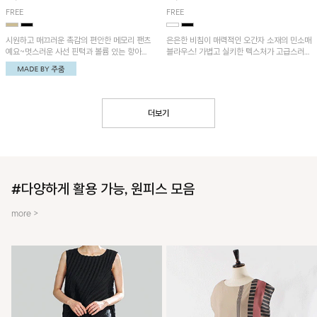
FREE
FREE
시원하고 매끄러운 촉감의 편안한 메모리 팬츠
은은한 비침이 매력적인 오간자 소재의 민소매
예요~멋스러운 사선 핀턱과 볼륨 있는 항아리
블라우스! 가볍고 실키한 텍스처가 고급스러운
핏이 유니크한 아이템!
무드를 더해주며, 벌룬핏 실루엣이 멋스러운
아이템이에요~
더보기
#다양하게 활용 가능, 원피스 모음
more >