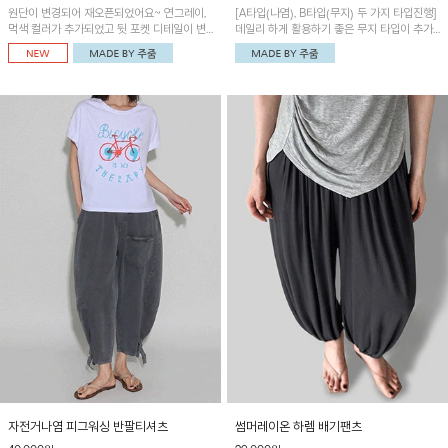
원단이 변경되어 재오픈되었어요~ 연그레이,
[A타입(나염), B타입(무지) 두 가지 타입진행]
먹색 컬러가 추가되었고 뒷 포켓 디테일이 변
데일리 하게 활용하기 좋은 무지 타입이 추가
경되었습니다~가볍고 시원하게 착용되는 배
되었어요~ 볼륨감 있는 항아리핏 실루엣이 유
기통팬츠! 허리밴딩과 여유로운 통으로 편안해
니크하며 포켓디테일이 POINT!
매일 손이 자주 갈 아이템!
자전거나염 피그워싱 반팔티셔츠
썸머레이온 하렘 배기팬츠