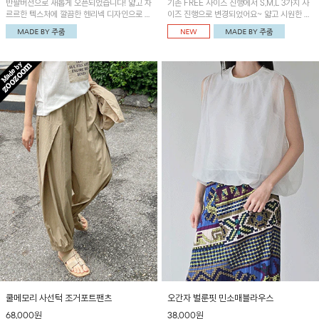
반팔버전으로 새롭게 오픈되었습니다! 얇고 차
기존 FREE 사이즈 진행에서 S,M,L 3가지 사
르르한 텍스처에 깔끔한 헨리넥 디자인으로 제
이즈 진행으로 변경되었어요~ 얇고 시원한 원
작된 블라우스예요~볼륨감있는 소매 셔링과
단으로 제작된 와이드팬츠! 베이직한 디자인으
세련된 나염패턴으로 유니크한 매력 UP!
로 코디 활용도가 높은 아이템이에요~
쿨메모리 사선턱 조거포트팬츠
오간자 벌룬핏 민소매블라우스
68,000원
38,000원