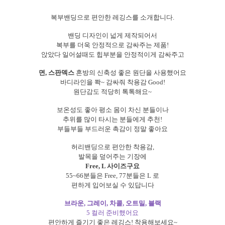
복부밴딩으로 편안한 레깅스를 소개합니다.
밴딩 디자인이 넓게 제작되어서
복부를 더욱 안정적으로 감싸주는 제품!
앉았다 일어설때도 힙부분을 안정적이게 감싸주고
면, 스판덱스
혼방의 신축성 좋은 원단을 사용했어요
바디라인을 쫙~ 감싸줘 착용감 Good!
원단감도 적당히 톡톡해요~
보온성도 좋아 평소 몸이 차신 분들이나
추위를 많이 타시는 분들에게 추천!
부들부들 부드러운 촉감이 정말 좋아요
허리밴딩으로 편안한 착용감,
발목을 덮어주는 기장에
Free, L 사이즈구요
55~66분들은 Free, 77분들은 L 로
편하게 입어보실 수 있답니다
브라운, 그레이, 차콜, 오트밀, 블랙
5 컬러 준비했어요
편안하게 즐기기 좋은 레깅스! 착용해보세요~