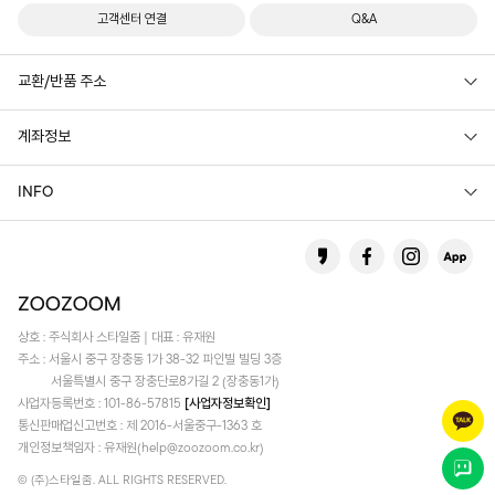
고객센터 연결
Q&A
교환/반품 주소
계좌정보
INFO
상호 : 주식회사 스타일줌 | 대표 : 유재원
주소 : 서울시 중구 장충동 1가 38-32 파인빌 빌딩 3층
서울특별시 중구 장충단로8가길 2 (장충동1가)
사업자등록번호 : 101-86-57815
[사업자정보확인]
통신판매업신고번호 : 제 2016-서울중구-1363 호
개인정보책임자 : 유재원(help@zoozoom.co.kr)
© (주)스타일줌. ALL RIGHTS RESERVED.