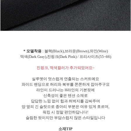
* 모델착용
: 블랙(Black),브라운(Brown),와인(Wine)
먹색(Dark Gray),진핑크(Dark Pink) / 프리사이즈(55~66)
진핑크, 먹색컬러가 추가되었어요~
실루엣이 멋스럽게 연출되는 스커트예요
와이드 밴딩으로 허리와 복부를 쫀쫀하게 잡아주구요
라인이 드러나는 H라인의 기본핏에
신축성이 좋은 텐션 소재로
답답한 느낌 없이 힙과 허벅지를 감싸주며
양 옆의 긴 슬릿으로 종아리 부분은 여유 있게 흐르며,
워킹 시 정말 편안하답니다!
슬림한 핏이지만 부담스럽지 않은 스타일입니다
소재TIP