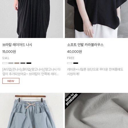
브라탑 레이어드 나시
소프트 언발 카라블라우스
15,000원
40,000원
S,M,L
FREE
[A타입(끈나시),B타입(망고나시)]망고나시 타
레이온+나일론 원단으로 무더운 한여름에도
입이 추가되었어요~ 브라탑이 안쪽에 레이어
시원하게!
드 되어 실용적인 나시!