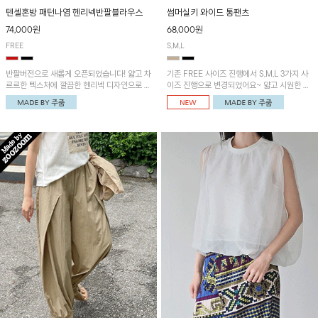
텐셀혼방 패턴나염 헨리넥반팔블라우스
썸머실키 와이드 통팬츠
74,000원
68,000원
FREE
S,M,L
반팔버전으로 새롭게 오픈되었습니다! 얇고 차
기존 FREE 사이즈 진행에서 S,M,L 3가지 사
르르한 텍스처에 깔끔한 헨리넥 디자인으로 제
이즈 진행으로 변경되었어요~ 얇고 시원한 원
작된 블라우스예요~볼륨감있는 소매 셔링과
단으로 제작된 와이드팬츠! 베이직한 디자인으
세련된 나염패턴으로 유니크한 매력 UP!
로 코디 활용도가 높은 아이템이에요~