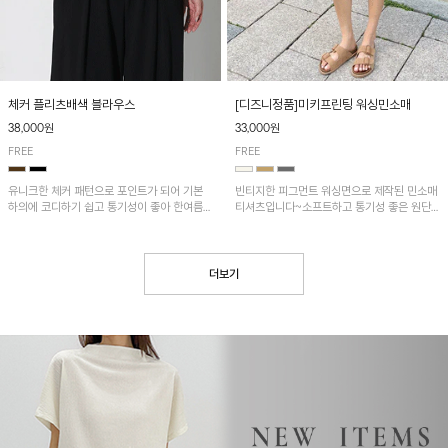
[디즈니정품]미키프린팅 워싱민소매
체커 플리츠배색 블라우스
33,000원
38,000원
FREE
FREE
빈티지한 피그먼트 워싱면으로 제작된 민소매
유니크한 체커 패턴으로 포인트가 되어 기본
티셔츠입니다~소프트하고 통기성 좋은 원단
하의에 코디하기 쉽고 통기성이 좋아 한여름에
으로 편안하면서 유니크한 프린팅이 POINT!
도 시원하게 착용하기 좋답니다~
더보기