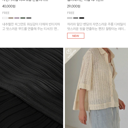
40,000원
29,000원
FREE
FREE
내추럴한 피그먼트 워싱감이 더해져 빈티지하
허리와 밑단 밴딩의 자연스러운 주름 디테일이
고 멋스러운 무드를 연출해 주는 티셔츠! 편안
멋스러운 핏을 연출하는 팬츠! 찰랑이는 레이
한 루즈핏으로 여유롭게 착용하기 좋은 아이템
온 소재로 가볍고 시원하게 착용되며, 여유로
이에요~
운 실루엣으로 활동성이 좋아 데일리 하게 즐
기기 좋은 아이템입니다~