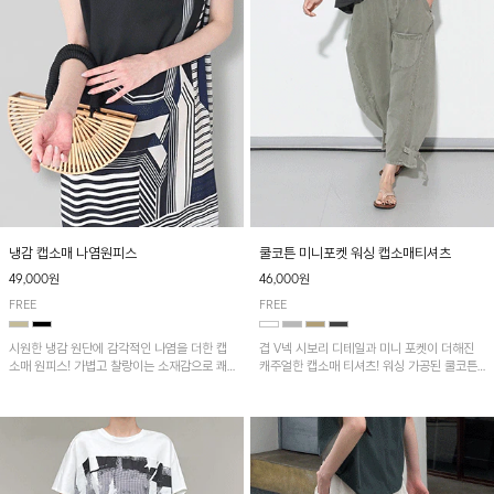
냉감 캡소매 나염원피스
쿨코튼 미니포켓 워싱 캡소매티셔츠
49,000원
46,000원
FREE
FREE
시원한 냉감 원단에 감각적인 나염을 더한 캡
겹 V넥 시보리 디테일과 미니 포켓이 더해진
소매 원피스! 가볍고 찰랑이는 소재감으로 쾌
캐주얼한 캡소매 티셔츠! 워싱 가공된 쿨코튼
적하게 착용되며, 밑단 트임 디테일이 더해져
원단으로 통기성이 좋아 쾌적하게 착용되며 다
활동성을 높였어요~
양한 하의와 매치하기 좋은 아이템입니다~