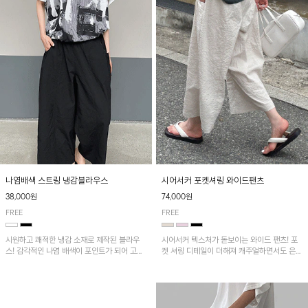
나염배색 스트링 냉감블라우스
시어서커 포켓셔링 와이드팬츠
38,000원
74,000원
FREE
FREE
시원하고 쾌적한 냉감 소재로 제작된 블라우
시어서커 텍스처가 돋보이는 와이드 팬츠! 포
스! 감각적인 나염 배색이 포인트가 되어 고급
켓 셔링 디테일이 더해져 캐주얼하면서도 은은
스럽고 세련된 분위기를 연출하며, 스트링 디
한 포인트를 연출하며, 여유로운 와이드 핏으
테일로 핏 조절이 가능해 다양한 실루엣으로
로 편안하고 멋스러운 실루엣을 완성해 줍니
착용 가능합니다~
다. 가볍고 쾌적한 착용감으로 여름철 데일리
아이템으로 활용하기 좋아요~