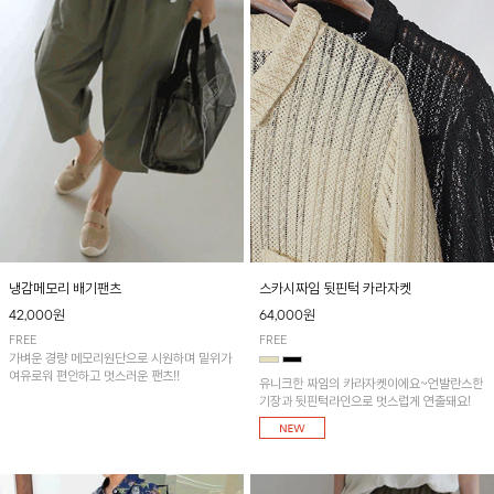
냉감메모리 배기팬츠
스카시짜임 뒷핀턱 카라자켓
42,000원
64,000원
FREE
FREE
가벼운 경량 메모리원단으로 시원하며 밑위가
여유로워 편안하고 멋스러운 팬츠!!
유니크한 짜임의 카라자켓이에요~언발란스한
기장과 뒷핀턱라인으로 멋스럽게 연출돼요!