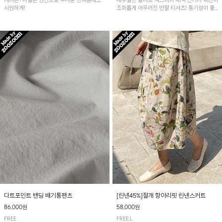
레이온+나일론 원단으로 무더운 한여름에도
내추럴한 슬라브 텍스처와 배색 단가라 패턴이
시원하게!
조화롭게 어우러진 반팔 티셔츠! 통기성이 좋
아 여름철 시원하게 착용하기 좋아요~
다트포인트 밴딩 배기통팬츠
[린넨45%]절개 항아리핏 린넨스커트
86,000원
58,000원
FREE
FREE,L