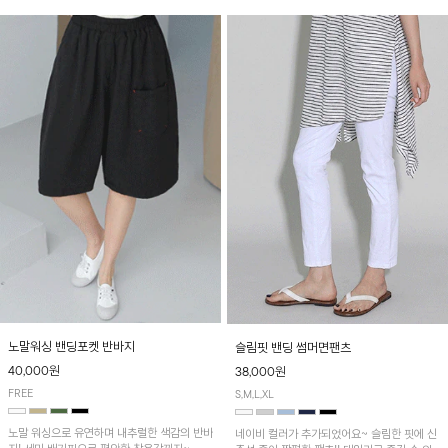
노말워싱 밴딩포켓 반바지
슬림핏 밴딩 썸머면팬츠
40,000원
38,000원
FREE
S,M,L,XL
노말 워싱으로 유연하며 내추럴한 색감의 반바
네이비 컬러가 추가되었어요~ 슬림한 핏에 신