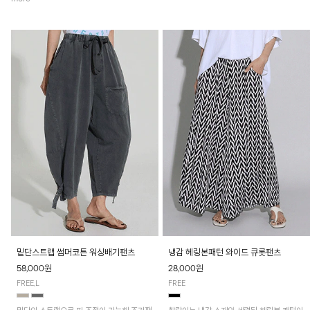
밑단스트랩 썸머코튼 워싱배기팬츠
냉감 헤링본패턴 와이드 큐롯팬츠
58,000원
28,000원
FREE,L
FREE