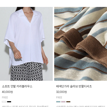
소프트 언발 카라블라우스
배색단가라 슬라브 반팔티셔츠
40,000원
32,000원
FREE
FREE