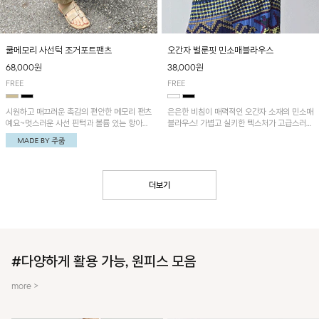
쿨메모리 사선턱 조거포트팬츠
오간자 벌룬핏 민소매블라우스
68,000원
38,000원
FREE
FREE
시원하고 매끄러운 촉감의 편안한 메모리 팬츠
은은한 비침이 매력적인 오간자 소재의 민소매
예요~멋스러운 사선 핀턱과 볼륨 있는 항아리
블라우스! 가볍고 실키한 텍스처가 고급스러운
핏이 유니크한 아이템!
무드를 더해주며, 벌룬핏 실루엣이 멋스러운
아이템이에요~
더보기
#다양하게 활용 가능, 원피스 모음
more >