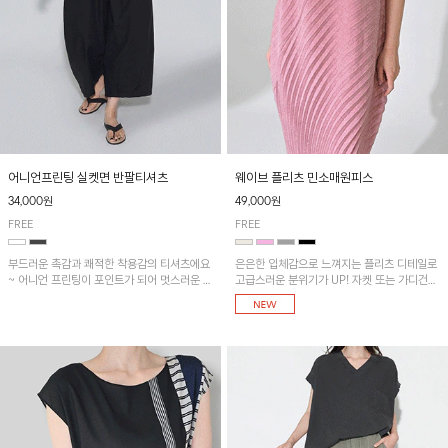
어니언프린팅 실켓면 반팔티셔츠
웨이브 플리츠 민소매원피스
34,000원
49,000원
FREE
FREE
부드러운 촉감과 쾌적한 착용감의 티셔츠에요
은은한 입체감으로 느껴지는 플리츠 디테일로
~ 어니언 프린팅이 포인트가 되어 멋스러운 아
고급스러운 분위기가 UP! 자켓 또는 가디건과
이템!!
같이 매치해도 잘 어울린답니다!