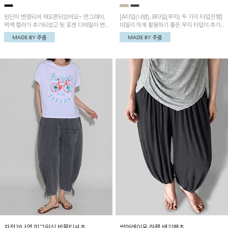
원단이 변경되어 재오픈되었어요~ 연그레이,
[A타입(나염), B타입(무지) 두 가지 타입진행]
먹색 컬러가 추가되었고 뒷 포켓 디테일이 변
데일리 하게 활용하기 좋은 무지 타입이 추가
경되었습니다~가볍고 시원하게 착용되는 배
되었어요~ 볼륨감 있는 항아리핏 실루엣이 유
기통팬츠! 허리밴딩과 여유로운 통으로 편안해
니크하며 포켓디테일이 POINT!
매일 손이 자주 갈 아이템!
자전거나염 피그워싱 반팔티셔츠
썸머레이온 하렘 배기팬츠