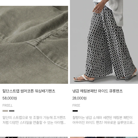
밑단스트랩 썸머코튼 워싱배기팬츠
냉감 헤링본패턴 와이드 큐롯팬츠
58,000원
28,000원
FREE,L
FREE
밑단의 스트랩으로 핏 조절이 가능해 조거팬츠
찰랑이는 냉감 소재와 세련된 헤링본 패턴이
처럼 다양한 스타일을 연출할 수 있는 아이템!
어우러진 와이드 팬츠! 여유로운 실루엣으로
허리 전체 밴딩과 스트링으로 편안한 착용감이
활동성이 뛰어나며, 가볍고 시원한 착용감으로
며, 넉넉한 포켓 디테일로 실용성을 더했어요~
한여름까지 부담 없이 즐기기 좋은 아이템입니
다.