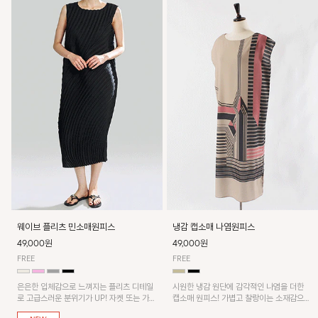
웨이브 플리츠 민소매원피스
냉감 캡소매 나염원피스
49,000원
49,000원
FREE
FREE
은은한 입체감으로 느껴지는 플리츠 디테일
시원한 냉감 원단에 감각적인 나염을 더한
로 고급스러운 분위기가 UP! 자켓 또는 가디
캡소매 원피스! 가볍고 찰랑이는 소재감으로
건과 같이 매치해도 잘 어울린답니다!
쾌적하게 착용되며, 밑단 트임 디테일이 더해