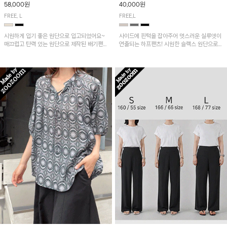
58,000원
40,000원
FREE, L
FREE,L
시원하게 입기 좋은 원단으로 입고되었어요~
사이드에 핀턱을 잡아주어 멋스러운 실루엣이
매끄럽고 탄력 있는 원단으로 제작된 배기팬츠
연출되는 하프팬츠! 시원한 슬랙스 원단으로
입니다! 유니크한 다트절개 포인트가 돋보이며
산뜻하게 입어보실 거예요~
뒷밴딩으로 편안하게~