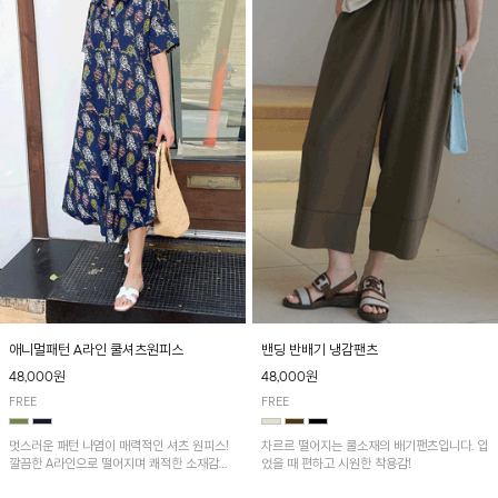
애니멀패턴 A라인 쿨셔츠원피스
밴딩 반배기 냉감팬츠
48,000원
48,000원
FREE
FREE
멋스러운 패턴 나염이 매력적인 셔츠 원피스!
차르르 떨어지는 쿨소재의 배기팬츠입니다. 입
깔끔한 A라인으로 떨어지며 쾌적한 소재감으
었을 때 편하고 시원한 착용감!
로 산뜻하게 착용돼요~