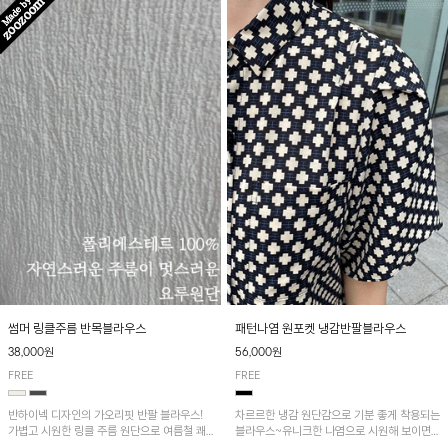
패턴나염 원포켓 냉감반팔블라우스
썸머 링클주름 반목블라우스
56,000원
38,000원
FREE
FREE
차르르한 냉감 원단감으로 기분 좋게 착용되는
반하이넥 디자인의 가오리핏 반팔 블라우스!
블라우스~유니크한 나염으로 시원해 보이면
가볍고 시원한 링클 주름 원단으로 여름철 쾌
서 흐르는 핏이 멋스러운 아이템!
적하게 즐기기 좋은 아이템이에요~