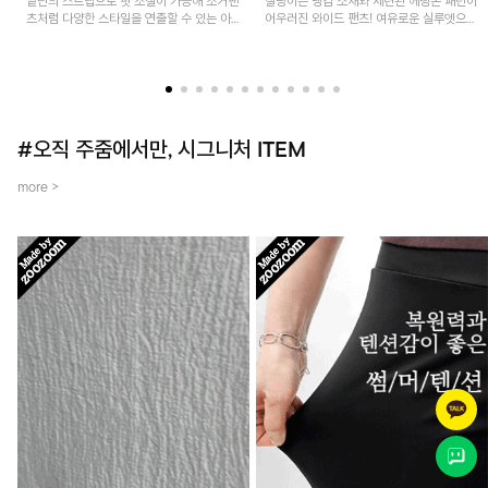
밑단의 스트랩으로 핏 조절이 가능해 조거팬
찰랑이는 냉감 소재와 세련된 헤링본 패턴이
츠처럼 다양한 스타일을 연출할 수 있는 아
어우러진 와이드 팬츠! 여유로운 실루엣으로
이템! 허리 전체 밴딩과 스트링으로 편안한
활동성이 뛰어나며, 가볍고 시원한 착용감으
착용감이며, 넉넉한 포켓 디테일로 실용성을
로 한여름까지 부담 없이 즐기기 좋은 아이
더했어요~
템입니다.
#오직 주줌에서만, 시그니처 ITEM
more >