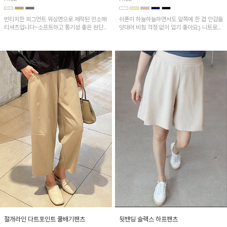
빈티지한 피그먼트 워싱면으로 제작된 민소매
쉬폰이 하늘하늘하면서도 앞쪽에 한 겹 안감을
티셔츠입니다~소프트하고 통기성 좋은 원단
덧대어 비침 걱정 없이 입기 좋아요:) 니트로
으로 편안하면서 유니크한 프린팅이 POINT!
배색된 어깨 캡소매가 자연스럽게 감싸주어 세
련된 무드를 연출 해준답니다~
절개라인 다트포인트 쿨배기팬츠
뒷밴딩 슬랙스 하프팬츠