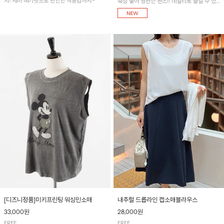
지! 세미 배기핏으로 편안한 착용감까지~
축성 좋아 짱편한 팬츠!! 데일리로 즐길 수 있
는 기본 컬러들로 준비했어요~
[디즈니정품]미키프린팅 워싱민소매
내추럴 드롭라인 캡소매블라우스
33,000원
28,000원
FREE
FREE