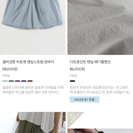
썸머코튼 빅포켓 밴딩스트링 반바지
다트포인트 밴딩 배기통팬츠
58,000원
86,000원
FREE
FREE
깔끔한 디자인에 큼직한 앞포켓 디테일을 더해
원단이 변경되어 재오픈되었어요~ 연그레이,
캐주얼한 무드를 완성한 썸머 코튼 반바지! 허
먹색 컬러가 추가되었고 뒷 포켓 디테일이 변
리 밴딩과 스트링으로 편안한 핏을 연출하며,
경되었습니다~가볍고 시원하게 착용되는 배
가볍고 쾌적한 착용감으로 여름 시즌 내내 데
기통팬츠! 허리밴딩과 여유로운 통으로 편안해
일리 하게 활용하기 좋아요~
매일 손이 자주 갈 아이템!