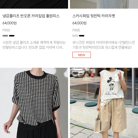
냉감플리츠 반오픈 카라집업 훌원피스
스카시짜임 뒷핀턱 카라자켓
64,000원
64,000원
FREE
FREE
시원한 냉감 플리츠 소재로 쾌적하게 착용되는
유니크한 짜임의 카라자켓이에요~언발란스한
반팔원피스입니다. 반오픈 집업 카라넥 디자인
기장과 뒷핀턱라인으로 멋스럽게 연출돼요!
이 깔끔한 포인트를 더해주며, 자연스럽게 퍼
지는 훌 실루엣이 여성스러운 분위기를 연출해
줘요~