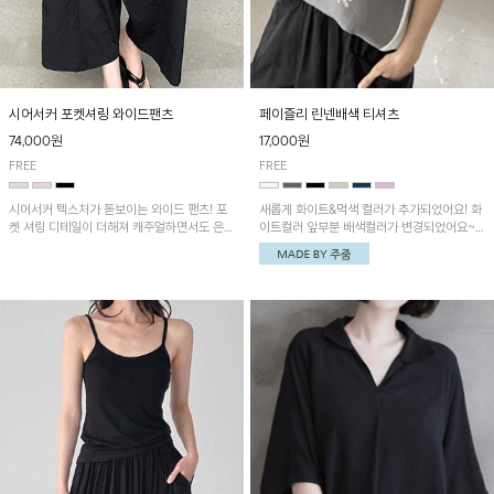
시어서커 포켓셔링 와이드팬츠
페이즐리 린넨배색 티셔츠
74,000원
17,000원
FREE
FREE
시어서커 텍스처가 돋보이는 와이드 팬츠! 포
새롭게 화이트&먹색 컬러가 추가되었어요! 화
켓 셔링 디테일이 더해져 캐주얼하면서도 은은
이트컬러 앞부분 배색컬러가 변경되었어요~
한 포인트를 연출하며, 여유로운 와이드 핏으
중앙 린넨배색으로 유니크하면서 페이즐리 패
로 편안하고 멋스러운 실루엣을 완성해 줍니
턴으로 감각적인 분위기를 연출이 가능한 티셔
다. 가볍고 쾌적한 착용감으로 여름철 데일리
츠!
아이템으로 활용하기 좋아요~