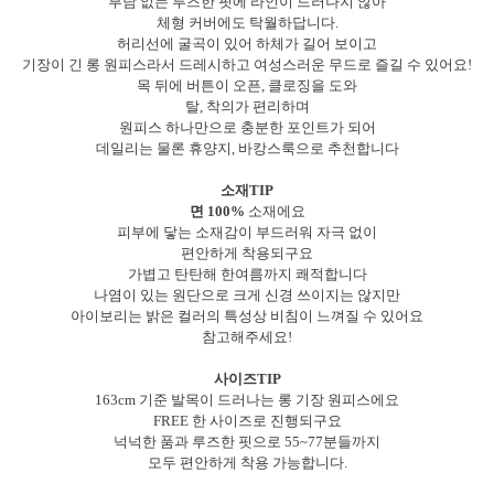
부담 없는 루즈한 핏에 라인이 드러나지 않아
체형 커버에도 탁월하답니다.
허리선에 굴곡이 있어 하체가 길어 보이고
기장이 긴 롱 원피스라서 드레시하고 여성스러운 무드로 즐길 수 있어요!
목 뒤에 버튼이 오픈, 클로징을 도와
탈, 착의가 편리하며
원피스 하나만으로 충분한 포인트가 되어
데일리는 물론 휴양지, 바캉스룩으로 추천합니다
소재TIP
면 100%
소재에요
피부에 닿는 소재감이 부드러워 자극 없이
편안하게 착용되구요
가볍고 탄탄해 한여름까지 쾌적합니다
나염이 있는 원단으로 크게 신경 쓰이지는 않지만
아이보리는 밝은 컬러의 특성상 비침이 느껴질 수 있어요
참고해주세요!
사이즈TIP
163cm 기준 발목이 드러나는 롱 기장 원피스에요
FREE 한 사이즈로 진행되구요
넉넉한 품과 루즈한 핏으로 55~77분들까지
모두 편안하게 착용 가능합니다.