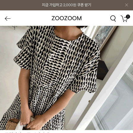
지금 가입하고
2,000원
쿠폰 받기
0