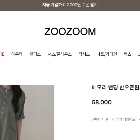
지금 가입하고
2,000원
쿠폰 받기
지금 가입하고
2,000원
쿠폰 받기
IE
아우터
원피스
셔츠/블라우스
티셔츠
니트/가디건
팬츠
메모리 밴딩 반오픈
58,000
진베이지 컬러가 추가 되었어요~ 