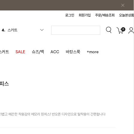
로그인
회원가입
주문/배송조회
오늘본상품
0
4.
스커트
5.
반바지
6.
여름티
스커트
SALE
슈즈/백
ACC
바캉스룩
+more
7.
가디건
8.
셔츠
9.
청치마
원피스
10.
바스락원피스
1.
원피스
2.
블라우스
가볍고 매끈한 착용감의 메모리 원피스! 반오픈 디자인으로 탈착용이 간편합니다
3.
나시