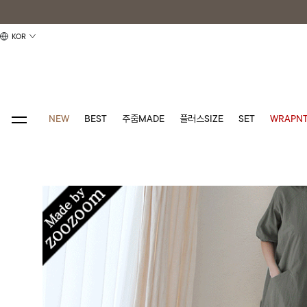
KOR
NEW
BEST
주줌MADE
플러스SIZE
SET
WRAPNT