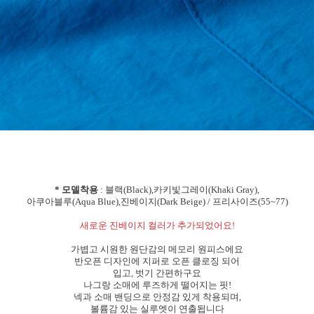
* 모델착용
: 블랙(Black),카키빛그레이(Khaki Gray),
아쿠아블루(Aqua Blue),진베이지(Dark Beige) / 프리사이즈(55~77)
새로운 진베이지 컬러가 추가되었어요!
가볍고 시원한 원단감의 메모리 원피스에요
반오픈 디자인에 지퍼로 오픈 클로징 되어
입고, 벗기 간편하구요
나그랑 소매에 루즈하게 떨어지는 핏!
넥과 소매 밴딩으로 안정감 있게 착용되며,
볼륨감 있는 실루엣이 연출됩니다