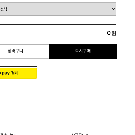
0
원
장바구니
즉시구매