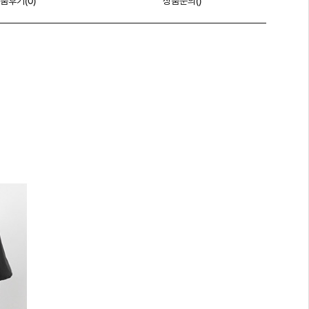
품후기(
0
)
상품문의()