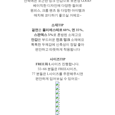
안쪽에는 포근한 밍크 안감으로 보온성 GOOD!
베이직한 디자인에 다양한 컬러로
원피스, 크롭 팬츠 등 다양한 아이템과
매치해 코디하기 좋으실 거에요~
소재TIP
겉면
은
폴리에스테르 60%, 면 35%,
스판덱스 5%
로 혼방된 소재고요
안감
은 부드러운
인조 밍크
소재에요
톡톡한 두께감에 신축성이 정말 좋아
편안하고 따뜻하게 착용됩니다
사이즈TIP
FREE와 L
사이즈 진행합니다.
55~66 분들은 FREE사이즈,
77 분들은 L사이즈를 주문해주시면
편안하게 입어보실 수 있어요~