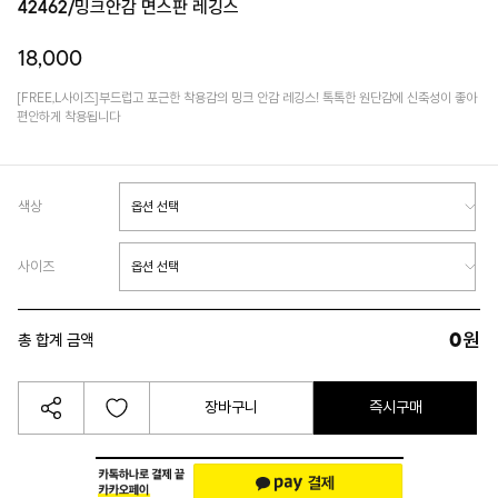
42462/밍크안감 면스판 레깅스
18,000
[FREE,L사이즈]부드럽고 포근한 착용감의 밍크 안감 레깅스! 톡톡한 원단감에 신축성이 좋아
편안하게 착용됩니다
색상
사이즈
0
원
총 합계 금액
장바구니
즉시구매