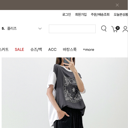
로그인
회원가입
주문/배송조회
오늘본상품
0
6.
나시원피스
7.
치마반바지
8.
바지
스커트
SALE
슈즈/백
ACC
바캉스룩
+more
9.
조끼
10.
자켓
1.
원피스
2.
블라우스
3.
나시
4.
티셔츠
5.
플리츠