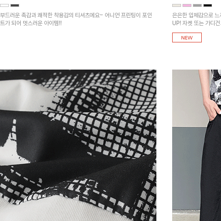
부드러운 촉감과 쾌적한 착용감의 티셔츠에요~ 어니언 프린팅이 포인
은은한 입체감으로 느
트가 되어 멋스러운 아이템!!
UP! 자켓 또는 가디