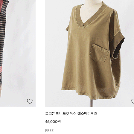
쿨코튼 미니포켓 워싱 캡소매티셔츠
46,000원
FREE