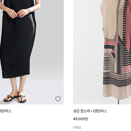
매원피스
냉감 캡소매 나염원피스
49,000원
FREE