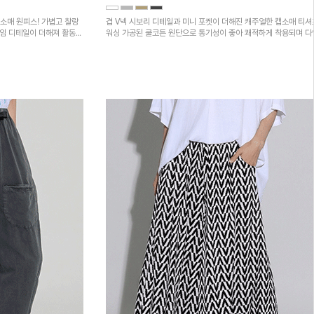
소매 원피스! 가볍고 찰랑
겹 V넥 시보리 디테일과 미니 포켓이 더해진 캐주얼한 캡소매 티셔
트임 디테일이 더해져 활동성
워싱 가공된 쿨코튼 원단으로 통기성이 좋아 쾌적하게 착용되며 
하의와 매치하기 좋은 아이템입니다~