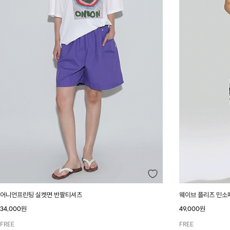
어니언프린팅 실켓면 반팔티셔츠
웨이브 플리츠 민소
34,000원
49,000원
FREE
FREE