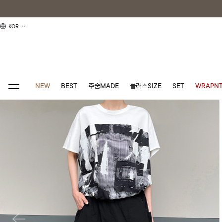
KOR
NEW
BEST
주줌MADE
플러스SIZE
SET
WRAPNT