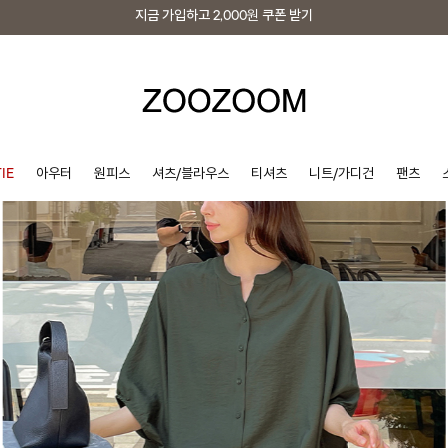
지금 가입하고
2,000원
쿠폰 받기
지금 가입하고
2,000원
쿠폰 받기
IE
아우터
원피스
셔츠/블라우스
티셔츠
니트/가디건
팬츠