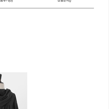
품후기(
0
)
상품문의()