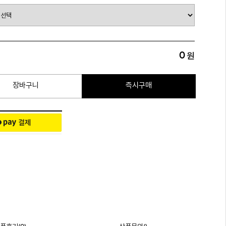
0
원
장바구니
즉시구매