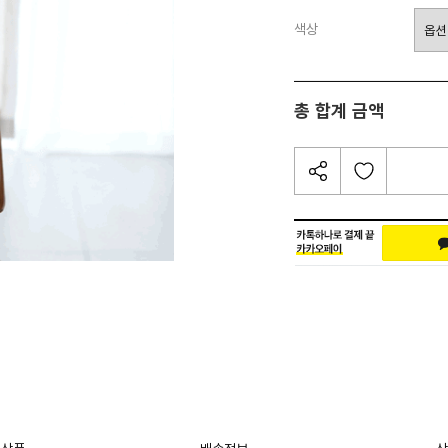
색상
총 합계 금액