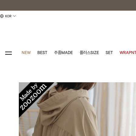
KOR
NEW
BEST
주줌MADE
플러스SIZE
SET
WRAPNT