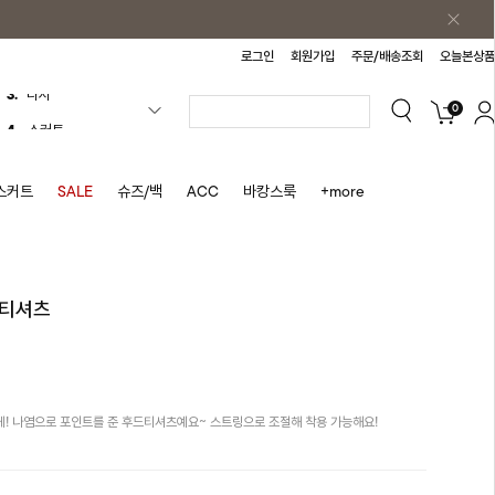
로그인
회원가입
주문/배송조회
오늘본상품
0
4.
스커트
5.
반바지
6.
여름티
스커트
SALE
슈즈/백
ACC
바캉스룩
+more
7.
가디건
8.
셔츠
9.
청치마
드티셔츠
10.
바스락원피스
1.
원피스
2.
블라우스
! 나염으로 포인트를 준 후드티셔츠예요~ 스트링으로 조절해 착용 가능해요!
3.
나시