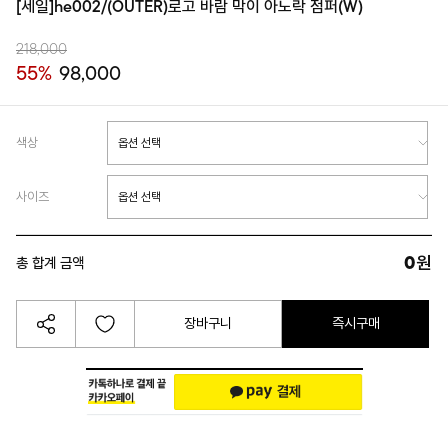
[세일]he002/(OUTER)로고 바람 막이 아노락 점퍼(W)
218,000
55%
98,000
색상
사이즈
0
원
총 합계 금액
장바구니
즉시구매