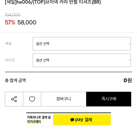
[세일]he006/(TOP)브이넥 카라 반팔 티셔츠(BR)
134,000
57%
58,000
색상
사이즈
0
원
총 합계 금액
장바구니
즉시구매