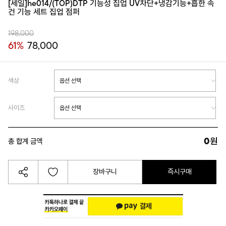
[세일]he014/(TOP)DTP 기능성 집업 UV차단+냉감기능+흡한 속
건 기능 세트 집업 점퍼
198,000
61%
78,000
색상
사이즈
0
원
총 합계 금액
장바구니
즉시구매