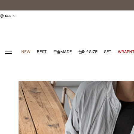
KOR
NEW
BEST
주줌MADE
플러스SIZE
SET
WRAPNT