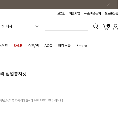
로그인
회원가입
주문/배송조회
오늘본상품
0
4.
스커트
5.
반바지
6.
여름티
스커트
SALE
슈즈/백
ACC
바캉스룩
+more
7.
가디건
8.
셔츠
9.
청치마
모리 집업롱자켓
10.
바스락원피스
1.
원피스
2.
블라우스
 멋스러운 롱 자켓이에요~ 애매한 간절기 필수 아이템!
3.
나시