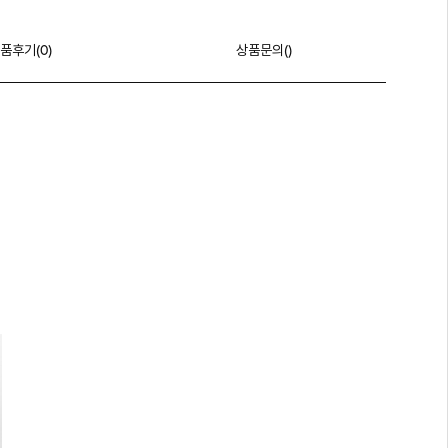
품후기(
0
)
상품문의()