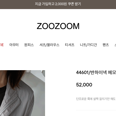
지금 가입하고
2,000원
쿠폰 받기
지금 가입하고
2,000원
쿠폰 받기
IE
아우터
원피스
셔츠/블라우스
티셔츠
니트/가디건
팬츠
44601/반하이넥 메
52,000
단조로운 룩에 살짝 걸치기만 해도