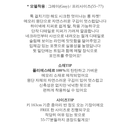
* 모델착용
: 그레이(Gray) / 프리사이즈(55~77)
툭 걸치기만 해도 시크한 멋이나는 롱 자켓!
메모리 원단으로 자연스러운 구김이 멋스럽답니다
하이넥에 지퍼로 쉽게 탈, 착용 가능하구요
단작 디테일로 지퍼가 가려져 깔끔합니다
네크라인부터 사선으로 내려오는 절개 디테일로
슬림해 보이는 라인에 밋밋함을 덜어주었고
입체감 있는 포켓으로 실용성을 높였답니다
뒷 밑단에는 트임과 함께 메탈 장식으로
포인트를 주었어요!
소재TIP
폴리에스테르 100%
의 탄탄하고 가벼운
메모리 소재로 제작되었어요
원단 자체의 자연스러운 구김이 있어 멋스럽고
신축성은 없지만 넉넉한 핏으로
편하게 착용하실 수 있어요
사이즈TIP
키 163cm 기준 종아리 반 정도 오는 기장이에요
FREE 한 사이즈로 진행되구요
적당히 여유 있는 핏으로
55-77분들까지 권장드릴게요!