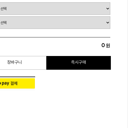
0
원
장바구니
즉시구매