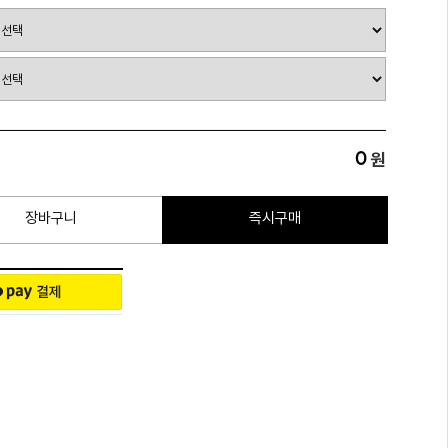
0
원
장바구니
즉시구매