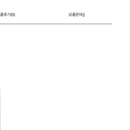
품후기(
0
)
상품문의()