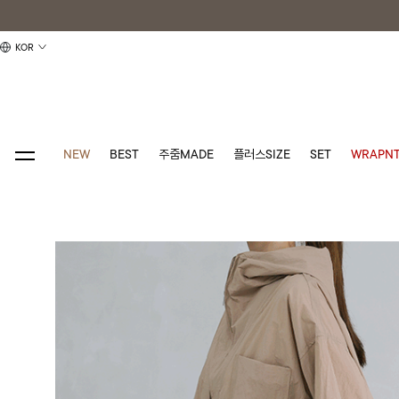
KOR
NEW
BEST
주줌MADE
플러스SIZE
SET
WRAPNT