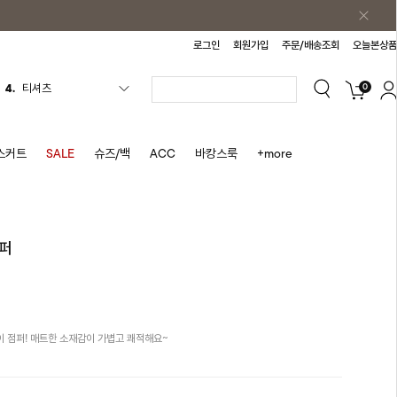
로그인
회원가입
주문/배송조회
오늘본상품
0
4.
티셔츠
5.
플리츠
6.
나시원피스
스커트
SALE
슈즈/백
ACC
바캉스룩
+more
7.
치마반바지
8.
바지
9.
조끼
퍼
10.
자켓
1.
원피스
2.
블라우스
 점퍼! 매트한 소재감이 가볍고 쾌적해요~
3.
나시