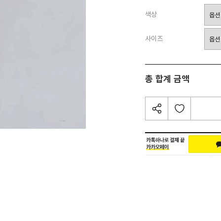
색상
사이즈
총 합계 금액