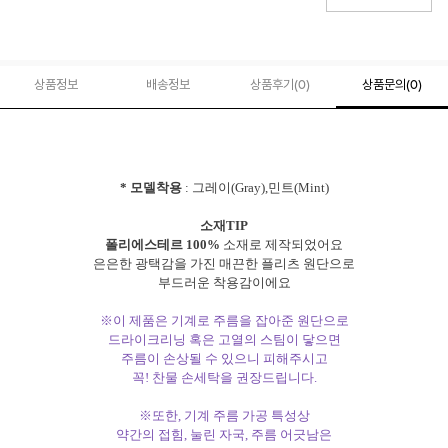
상품정보
배송정보
상품후기(
0
)
상품문의
(0)
* 모델착용
: 그레이(Gray),민트(Mint)
소재TIP
폴리에스테르 100%
소재로 제작되었어요
은은한 광택감을 가진 매끈한 플리츠 원단으로
부드러운 착용감이에요
※이 제품은 기계로 주름을 잡아준 원단으로
드라이크리닝 혹은 고열의 스팀이 닿으면
주름이 손상될 수 있으니 피해주시고
꼭! 찬물 손세탁을 권장드립니다.
※또한, 기계 주름 가공 특성상
약간의 접힘, 눌린 자국, 주름 어긋남은