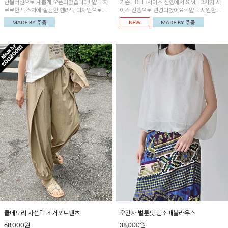
반팔버전으로 새롭게 오픈되었습니다! 얇고 차
기존 FREE 사이즈 진행에서 S,M,L 3가지 사
르르한 텍스처에 깔끔한 헨리넥 디자인으로 제
이즈 진행으로 변경되었어요~ 얇고 시원한 원
작된 블라우스예요~볼륨감있는 소매 셔링과
단으로 제작된 와이드팬츠! 베이직한 디자인으
세련된 나염패턴으로 유니크한 매력 UP!
로 코디 활용도가 높은 아이템이에요~
쿨메모리 사선턱 조거포트팬츠
오간자 벌룬핏 민소매블라우스
68,000원
38,000원