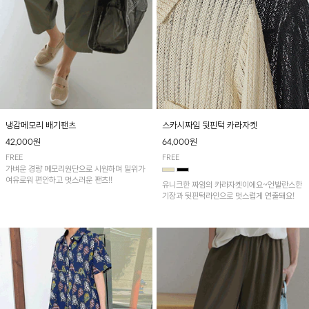
냉감메모리 배기팬츠
스카시짜임 뒷핀턱 카라자켓
42,000원
64,000원
FREE
FREE
가벼운 경량 메모리원단으로 시원하며 밑위가
여유로워 편안하고 멋스러운 팬츠!!
유니크한 짜임의 카라자켓이에요~언발란스한
기장과 뒷핀턱라인으로 멋스럽게 연출돼요!