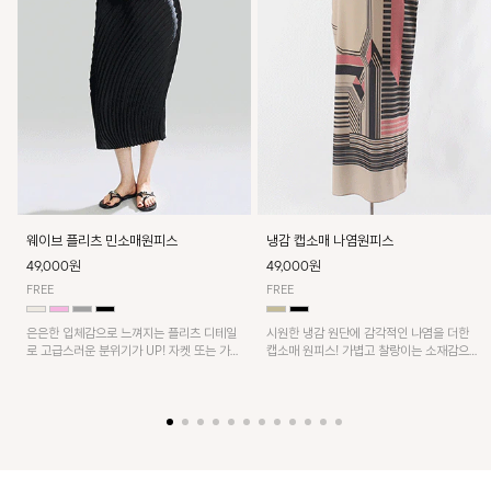
웨이브 플리츠 민소매원피스
냉감 캡소매 나염원피스
49,000원
49,000원
FREE
FREE
은은한 입체감으로 느껴지는 플리츠 디테일
시원한 냉감 원단에 감각적인 나염을 더한
로 고급스러운 분위기가 UP! 자켓 또는 가디
캡소매 원피스! 가볍고 찰랑이는 소재감으로
건과 같이 매치해도 잘 어울린답니다!
쾌적하게 착용되며, 밑단 트임 디테일이 더해
져 활동성을 높였어요~