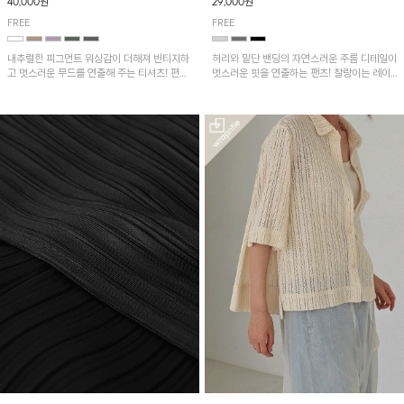
40,000원
29,000원
FREE
FREE
내추럴한 피그먼트 워싱감이 더해져 빈티지하
허리와 밑단 밴딩의 자연스러운 주름 디테일이
고 멋스러운 무드를 연출해 주는 티셔츠! 편안
멋스러운 핏을 연출하는 팬츠! 찰랑이는 레이
한 루즈핏으로 여유롭게 착용하기 좋은 아이템
온 소재로 가볍고 시원하게 착용되며, 여유로
이에요~
운 실루엣으로 활동성이 좋아 데일리 하게 즐
기기 좋은 아이템입니다~