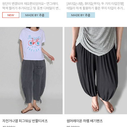
원단이 변경되어 재오픈되었어요~ 연그레이,
[A타입(나염), B타입(무지) 두 가지 타입진행]
먹색 컬러가 추가되었고 뒷 포켓 디테일이 변
데일리 하게 활용하기 좋은 무지 타입이 추가
경되었습니다~가볍고 시원하게 착용되는 배
되었어요~ 볼륨감 있는 항아리핏 실루엣이 유
기통팬츠! 허리밴딩과 여유로운 통으로 편안해
니크하며 포켓디테일이 POINT!
매일 손이 자주 갈 아이템!
자전거나염 피그워싱 반팔티셔츠
썸머레이온 하렘 배기팬츠