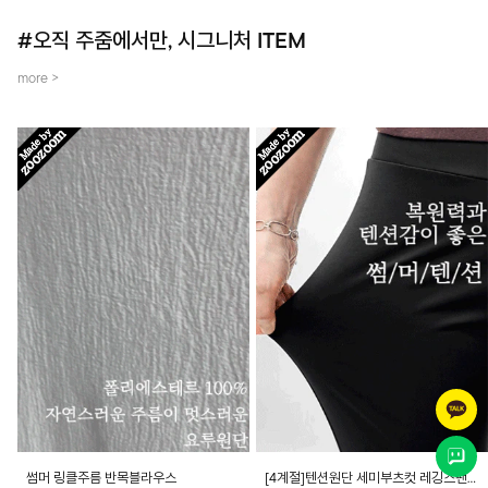
#오직 주줌에서만, 시그니처 ITEM
more >
썸머 링클주름 반목블라우스
[4계절]텐션원단 세미부츠컷 레깅스팬