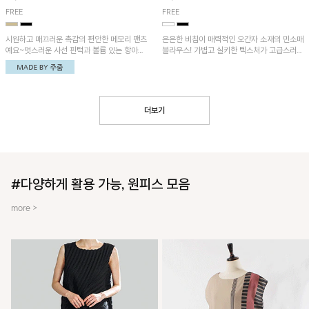
FREE
FREE
시원하고 매끄러운 촉감의 편안한 메모리 팬츠
은은한 비침이 매력적인 오간자 소재의 민소매
예요~멋스러운 사선 핀턱과 볼륨 있는 항아리
블라우스! 가볍고 실키한 텍스처가 고급스러운
핏이 유니크한 아이템!
무드를 더해주며, 벌룬핏 실루엣이 멋스러운
아이템이에요~
더보기
#다양하게 활용 가능, 원피스 모음
more >