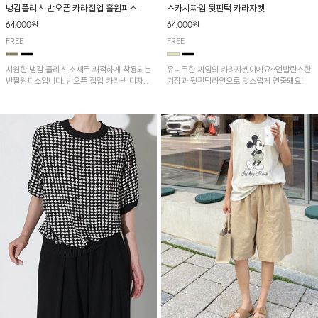
냉감플리츠 반오픈 카라집업 훌원피스
스카시짜임 뒷핀턱 카라자켓
64,000원
64,000원
FREE
FREE
시원한 냉감 플리츠 소재로 쾌적하게 착용되는
유니크한 짜임의 카라자켓이에요~언발란스한
반팔원피스입니다. 반오픈 집업 카라넥 디자인
기장과 뒷핀턱라인으로 멋스럽게 연출돼요!
이 깔끔한 포인트를 더해주며, 자연스럽게 퍼
지는 훌 실루엣이 여성스러운 분위기를 연출해
줘요~