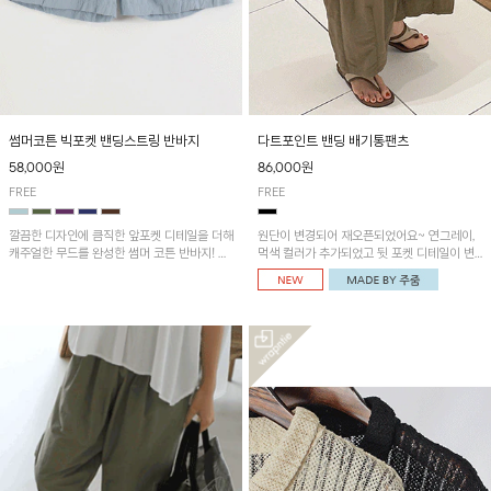
썸머코튼 빅포켓 밴딩스트링 반바지
다트포인트 밴딩 배기통팬츠
58,000원
86,000원
FREE
FREE
깔끔한 디자인에 큼직한 앞포켓 디테일을 더해
원단이 변경되어 재오픈되었어요~ 연그레이,
캐주얼한 무드를 완성한 썸머 코튼 반바지! 허
먹색 컬러가 추가되었고 뒷 포켓 디테일이 변
리 밴딩과 스트링으로 편안한 핏을 연출하며,
경되었습니다~가볍고 시원하게 착용되는 배
가볍고 쾌적한 착용감으로 여름 시즌 내내 데
기통팬츠! 허리밴딩과 여유로운 통으로 편안해
일리 하게 활용하기 좋아요~
매일 손이 자주 갈 아이템!