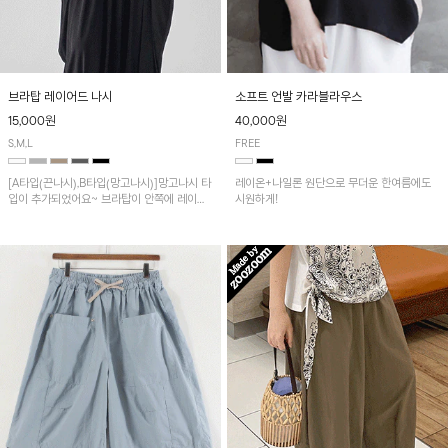
브라탑 레이어드 나시
소프트 언발 카라블라우스
15,000원
40,000원
S,M,L
FREE
[A타입(끈나시),B타입(망고나시)]망고나시 타
레이온+나일론 원단으로 무더운 한여름에도
입이 추가되었어요~ 브라탑이 안쪽에 레이어
시원하게!
드 되어 실용적인 나시!