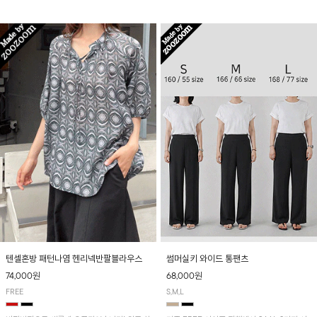
입니다! 유니크한 다트절개 포인트가 돋보이며
산뜻하게 입어보실 거예요~
뒷밴딩으로 편안하게~
텐셀혼방 패턴나염 헨리넥반팔블라우스
썸머실키 와이드 통팬츠
74,000원
68,000원
FREE
S,M,L