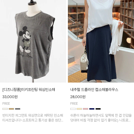
[디즈니정품]미키프린팅 워싱민소매
내추럴 드롭라인 캡소매블라우스
33,000원
28,000원
FREE
FREE
빈티지한 피그먼트 워싱면으로 제작된 민소매
쉬폰이 하늘하늘하면서도 앞쪽에 한 겹 안감을
티셔츠입니다~소프트하고 통기성 좋은 원단
덧대어 비침 걱정 없이 입기 좋아요:) 니트로
으로 편안하면서 유니크한 프린팅이 POINT!
배색된 어깨 캡소매가 자연스럽게 감싸주어 세
련된 무드를 연출 해준답니다~