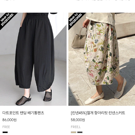
아 여름철 시원하게 착용하기 좋아요~
다트포인트 밴딩 배기통팬츠
[린넨45%]절개 항아리핏 린넨스커트
86,000원
58,000원
FREE
FREE,L