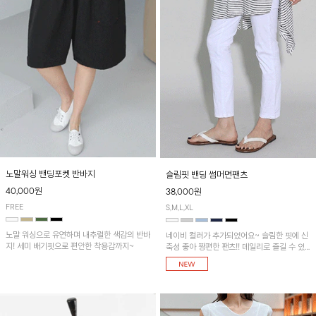
노말워싱 밴딩포켓 반바지
슬림핏 밴딩 썸머면팬츠
40,000원
38,000원
FREE
S,M,L,XL
노말 워싱으로 유연하며 내추럴한 색감의 반바
네이비 컬러가 추가되었어요~ 슬림한 핏에 신
지! 세미 배기핏으로 편안한 착용감까지~
축성 좋아 짱편한 팬츠!! 데일리로 즐길 수 있
는 기본 컬러들로 준비했어요~