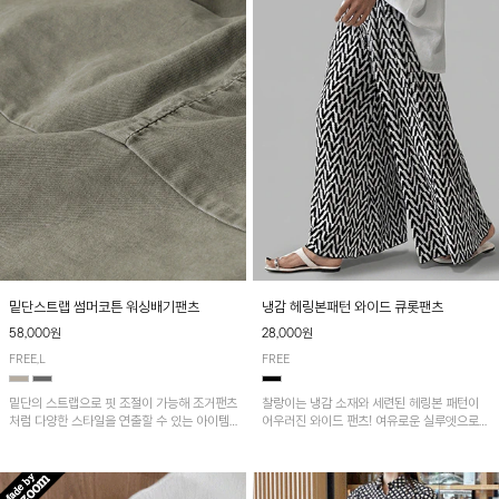
밑단스트랩 썸머코튼 워싱배기팬츠
냉감 헤링본패턴 와이드 큐롯팬츠
58,000원
28,000원
FREE,L
FREE
밑단의 스트랩으로 핏 조절이 가능해 조거팬츠
찰랑이는 냉감 소재와 세련된 헤링본 패턴이
처럼 다양한 스타일을 연출할 수 있는 아이템!
어우러진 와이드 팬츠! 여유로운 실루엣으로
허리 전체 밴딩과 스트링으로 편안한 착용감이
활동성이 뛰어나며, 가볍고 시원한 착용감으로
며, 넉넉한 포켓 디테일로 실용성을 더했어요~
한여름까지 부담 없이 즐기기 좋은 아이템입니
다.