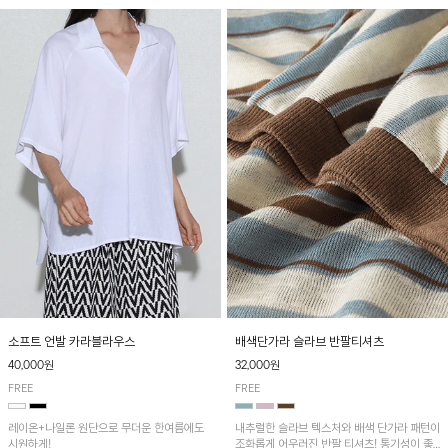
소프트 언발 카라블라우스
배색단가라 슬라브 반팔티셔츠
40,000원
32,000원
FREE
FREE
레이온+나일론 원단으로 무더운 한여름에도
내추럴한 슬라브 텍스처와 배색 단가라 패턴이
시원하게!
조화롭게 어우러진 반팔 티셔츠! 통기성이 좋