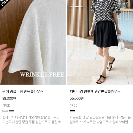
패턴나염 원포켓 냉감반팔블라우스
썸머 링클주름 반목블라우스
56,000원
38,000원
FREE
FREE
차르르한 냉감 원단감으로 기분 좋게 착용되는
반하이넥 디자인의 가오리핏 반팔 블라우스!
블라우스~유니크한 나염으로 시원해 보이면
가볍고 시원한 링클 주름 원단으로 여름철 쾌
서 흐르는 핏이 멋스러운 아이템!
적하게 즐기기 좋은 아이템이에요~