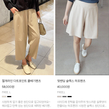
절개라인 다트포인트 쿨배기팬츠
뒷밴딩 슬랙스 하프팬츠
58,000원
40,000원
FREE, L
FREE,L
시원하게 입기 좋은 원단으로 입고되었어요~
사이드에 핀턱을 잡아주어 멋스러운 실루엣이
매끄럽고 탄력 있는 원단으로 제작된 배기팬츠
연출되는 하프팬츠! 시원한 슬랙스 원단으로