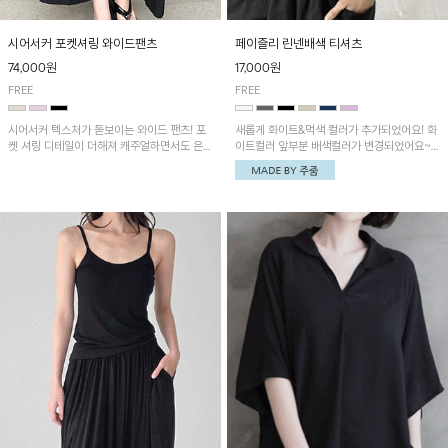
시어서커 포켓셔링 와이드팬츠
페이즐리 린넨배색 티셔츠
74,000원
17,000원
FREE
FREE
시어서커 텍스처가 돋보이는 와이드 팬츠! 포
새롭게 화이트&먹색 컬러가 추가되었어요! 화
켓 셔링 디테일이 더해져 캐주얼하면서도 은은
이트컬러 앞부분 배색컬러가 변경되었어요~
한 포인트를 연출하며, 여유로운 와이드 핏으
중앙 린넨배색으로 유니크하면서 페이즐리 패
로 편안하고 멋스러운 실루엣을 완성해 줍니
턴으로 감각적인 분위기를 연출이 가능한 티셔
다. 가볍고 쾌적한 착용감으로 여름철 데일리
츠!
아이템으로 활용하기 좋아요~