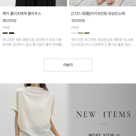
[디즈니정품]미키프린팅 워싱민소매
체커 플리츠배색 블라우스
33,000원
38,000원
FREE
FREE
빈티지한 피그먼트 워싱면으로 제작된 민소매
유니크한 체커 패턴으로 포인트가 되어 기본
티셔츠입니다~소프트하고 통기성 좋은 원단
하의에 코디하기 쉽고 통기성이 좋아 한여름에
으로 편안하면서 유니크한 프린팅이 POINT!
도 시원하게 착용하기 좋답니다~
더보기