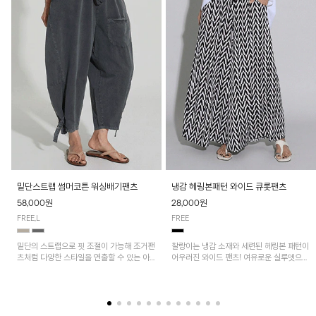
밑단스트랩 썸머코튼 워싱배기팬츠
냉감 헤링본패턴 와이드 큐롯팬츠
58,000원
28,000원
FREE,L
FREE
밑단의 스트랩으로 핏 조절이 가능해 조거팬
찰랑이는 냉감 소재와 세련된 헤링본 패턴이
츠처럼 다양한 스타일을 연출할 수 있는 아
어우러진 와이드 팬츠! 여유로운 실루엣으로
이템! 허리 전체 밴딩과 스트링으로 편안한
활동성이 뛰어나며, 가볍고 시원한 착용감으
착용감이며, 넉넉한 포켓 디테일로 실용성을
로 한여름까지 부담 없이 즐기기 좋은 아이
더했어요~
템입니다.