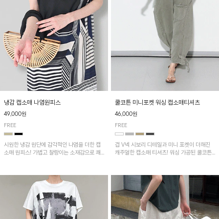
냉감 캡소매 나염원피스
쿨코튼 미니포켓 워싱 캡소매티셔츠
49,000원
46,000원
FREE
FREE
시원한 냉감 원단에 감각적인 나염을 더한 캡
겹 V넥 시보리 디테일과 미니 포켓이 더해진
소매 원피스! 가볍고 찰랑이는 소재감으로 쾌
캐주얼한 캡소매 티셔츠! 워싱 가공된 쿨코튼
적하게 착용되며, 밑단 트임 디테일이 더해져
원단으로 통기성이 좋아 쾌적하게 착용되며 다
활동성을 높였어요~
양한 하의와 매치하기 좋은 아이템입니다~