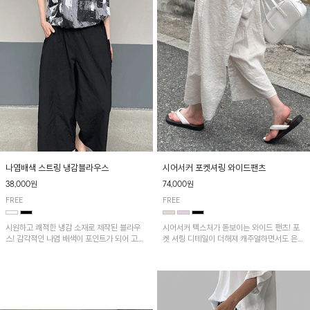
나염배색 스트링 냉감블라우스
시어서커 포켓셔링 와이드팬츠
38,000원
74,000원
FREE
FREE
시원하고 쾌적한 냉감 소재로 제작된 블라우
시어서커 텍스처가 돋보이는 와이드 팬츠! 포
스! 감각적인 나염 배색이 포인트가 되어 고급
켓 셔링 디테일이 더해져 캐주얼하면서도 은은
스럽고 세련된 분위기를 연출하며, 스트링 디
한 포인트를 연출하며, 여유로운 와이드 핏으
테일로 핏 조절이 가능해 다양한 실루엣으로
로 편안하고 멋스러운 실루엣을 완성해 줍니
착용 가능합니다~
다. 가볍고 쾌적한 착용감으로 여름철 데일리
아이템으로 활용하기 좋아요~