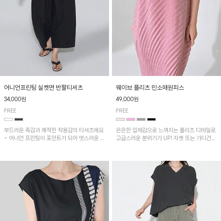
어니언프린팅 실켓면 반팔티셔츠
웨이브 플리츠 민소매원피스
34,000원
49,000원
FREE
FREE
부드러운 촉감과 쾌적한 착용감의 티셔츠에요
은은한 입체감으로 느껴지는 플리츠 디테일로
~ 어니언 프린팅이 포인트가 되어 멋스러운 아
고급스러운 분위기가 UP! 자켓 또는 가디건과
이템!!
같이 매치해도 잘 어울린답니다!