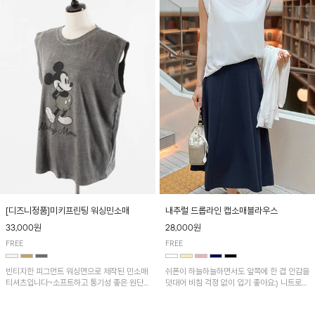
[디즈니정품]미키프린팅 워싱민소매
내추럴 드롭라인 캡소매블라우스
33,000원
28,000원
FREE
FREE
빈티지한 피그먼트 워싱면으로 제작된 민소매
쉬폰이 하늘하늘하면서도 앞쪽에 한 겹 안감을
티셔츠입니다~소프트하고 통기성 좋은 원단
덧대어 비침 걱정 없이 입기 좋아요:) 니트로
으로 편안하면서 유니크한 프린팅이 POINT!
배색된 어깨 캡소매가 자연스럽게 감싸주어 세
련된 무드를 연출 해준답니다~