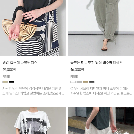
냉감 캡소매 나염원피스
쿨코튼 미니포켓 워싱 캡소매티셔츠
49,000원
46,000원
FREE
FREE
시원한 냉감 원단에 감각적인 나염을 더한 캡
겹 V넥 시보리 디테일과 미니 포켓이 더해진
소매 원피스! 가볍고 찰랑이는 소재감으로 쾌
캐주얼한 캡소매 티셔츠! 워싱 가공된 쿨코튼
적하게 착용되며, 밑단 트임 디테일이 더해져
원단으로 통기성이 좋아 쾌적하게 착용되며 다
활동성을 높였어요~
양한 하의와 매치하기 좋은 아이템입니다~