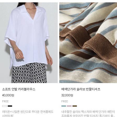
소프트 언발 카라블라우스
배색단가라 슬라브 반팔티셔츠
40,000원
32,000원
FREE
FREE
레이온+나일론 원단으로 무더운 한여름에도
내추럴한 슬라브 텍스처와 배색 단가라 패턴이
시원하게!
조화롭게 어우러진 반팔 티셔츠! 통기성이 좋