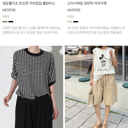
냉감플리츠 반오픈 카라집업 훌원피스
스카시짜임 뒷핀턱 카라자켓
64,000원
64,000원
FREE
FREE
시원한 냉감 플리츠 소재로 쾌적하게 착용되는
유니크한 짜임의 카라자켓이에요~언발란스한
반팔원피스입니다. 반오픈 집업 카라넥 디자인
기장과 뒷핀턱라인으로 멋스럽게 연출돼요!
이 깔끔한 포인트를 더해주며, 자연스럽게 퍼
지는 훌 실루엣이 여성스러운 분위기를 연출해
줘요~