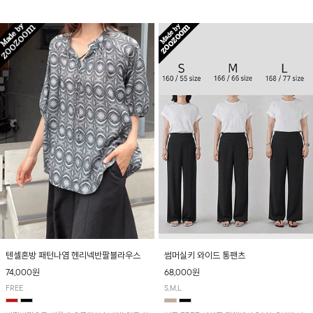
입니다! 유니크한 다트절개 포인트가 돋보이며
산뜻하게 입어보실 거예요~
뒷밴딩으로 편안하게~
텐셀혼방 패턴나염 헨리넥반팔블라우스
썸머실키 와이드 통팬츠
74,000원
68,000원
FREE
S,M,L