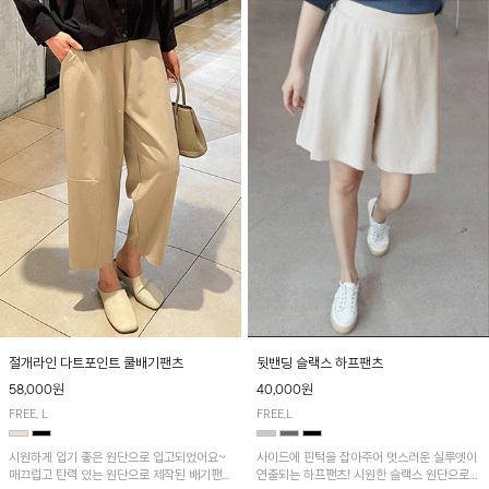
절개라인 다트포인트 쿨배기팬츠
뒷밴딩 슬랙스 하프팬츠
58,000원
40,000원
FREE, L
FREE,L
시원하게 입기 좋은 원단으로 입고되었어요~
사이드에 핀턱을 잡아주어 멋스러운 실루엣이
매끄럽고 탄력 있는 원단으로 제작된 배기팬츠
연출되는 하프팬츠! 시원한 슬랙스 원단으로