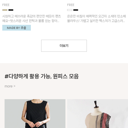
FREE
FREE
시원하고 매끄러운 촉감의 편안한 메모리 팬츠
은은한 비침이 매력적인 오간자 소재의 민소매
예요~멋스러운 사선 핀턱과 볼륨 있는 항아리
블라우스! 가볍고 실키한 텍스처가 고급스러운
핏이 유니크한 아이템!
무드를 더해주며, 벌룬핏 실루엣이 멋스러운
아이템이에요~
더보기
#다양하게 활용 가능, 원피스 모음
more >