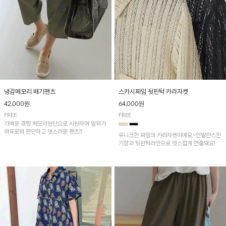
냉감메모리 배기팬츠
스카시짜임 뒷핀턱 카라자켓
42,000원
64,000원
FREE
FREE
가벼운 경량 메모리원단으로 시원하며 밑위가
여유로워 편안하고 멋스러운 팬츠!!
유니크한 짜임의 카라자켓이에요~언발란스한
기장과 뒷핀턱라인으로 멋스럽게 연출돼요!