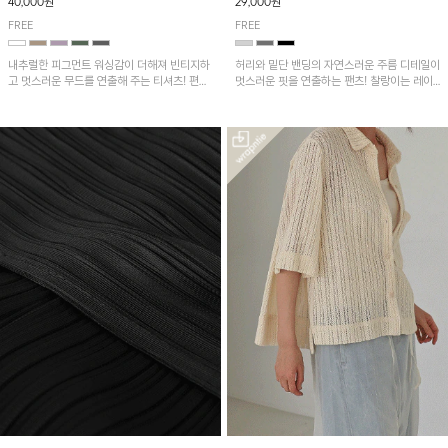
40,000원
29,000원
FREE
FREE
내추럴한 피그먼트 워싱감이 더해져 빈티지하
허리와 밑단 밴딩의 자연스러운 주름 디테일이
고 멋스러운 무드를 연출해 주는 티셔츠! 편안
멋스러운 핏을 연출하는 팬츠! 찰랑이는 레이
한 루즈핏으로 여유롭게 착용하기 좋은 아이템
온 소재로 가볍고 시원하게 착용되며, 여유로
이에요~
운 실루엣으로 활동성이 좋아 데일리 하게 즐
기기 좋은 아이템입니다~