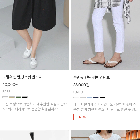
노말워싱 밴딩포켓 반바지
슬림핏 밴딩 썸머면팬츠
40,000원
38,000원
FREE
S,M,L,XL
노말 워싱으로 유연하며 내추럴한 색감의 반바
네이비 컬러가 추가되었어요~ 슬림한 핏에 신
지! 세미 배기핏으로 편안한 착용감까지~
축성 좋아 짱편한 팬츠!! 데일리로 즐길 수 있
는 기본 컬러들로 준비했어요~