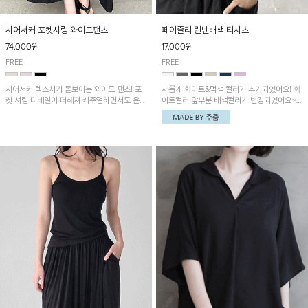
시어서커 포켓셔링 와이드팬츠
페이즐리 린넨배색 티셔츠
74,000원
17,000원
FREE
FREE
시어서커 텍스처가 돋보이는 와이드 팬츠! 포
새롭게 화이트&먹색 컬러가 추가되었어요! 화
켓 셔링 디테일이 더해져 캐주얼하면서도 은은
이트컬러 앞부분 배색컬러가 변경되었어요~
한 포인트를 연출하며, 여유로운 와이드 핏으
중앙 린넨배색으로 유니크하면서 페이즐리 패
로 편안하고 멋스러운 실루엣을 완성해 줍니
턴으로 감각적인 분위기를 연출이 가능한 티셔
다. 가볍고 쾌적한 착용감으로 여름철 데일리
츠!
아이템으로 활용하기 좋아요~