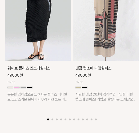
웨이브 플리츠 민소매원피스
냉감 캡소매 나염원피스
49,000원
49,000원
FREE
FREE
은은한 입체감으로 느껴지는 플리츠 디테일
시원한 냉감 원단에 감각적인 나염을 더한
로 고급스러운 분위기가 UP! 자켓 또는 가디
캡소매 원피스! 가볍고 찰랑이는 소재감으로
건과 같이 매치해도 잘 어울린답니다!
쾌적하게 착용되며, 밑단 트임 디테일이 더해
져 활동성을 높였어요~