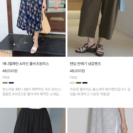
애니멀패턴 A라인 쿨셔츠원피스
밴딩 반배기 냉감팬츠
48,000원
48,000원
FREE
FREE
멋스러운 패턴 나염이 매력적인 셔츠 원피스!
차르르 떨어지는 쿨소재의 배기팬츠입니다. 입
깔끔한 A라인으로 떨어지며 쾌적한 소재감으
었을 때 편하고 시원한 착용감!
로 산뜻하게 착용돼요~