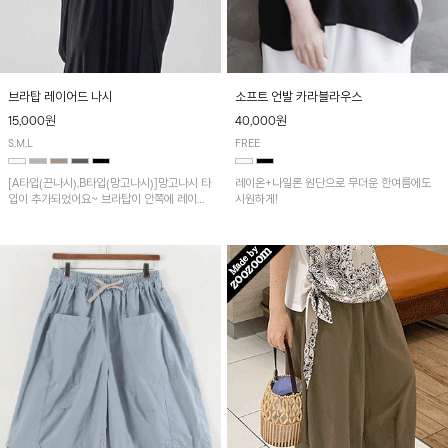
브라탑 레이어드 나시
소프트 언발 카라블라우스
15,000원
40,000원
S,M,L
FREE
[A타입(끈나시),B타입(망고나시)]망고나시 타
레이온+나일론 원단으로 무더운 한여름에도
입이 추가되었어요~ 브라탑이 안쪽에 레이어
시원하게!
드 되어 실용적인 나시!