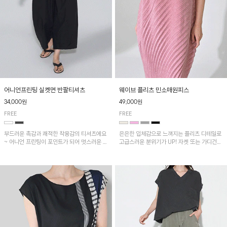
어니언프린팅 실켓면 반팔티셔츠
웨이브 플리츠 민소매원피스
34,000원
49,000원
FREE
FREE
부드러운 촉감과 쾌적한 착용감의 티셔츠에요
은은한 입체감으로 느껴지는 플리츠 디테일로
~ 어니언 프린팅이 포인트가 되어 멋스러운 아
고급스러운 분위기가 UP! 자켓 또는 가디건과
이템!!
같이 매치해도 잘 어울린답니다!