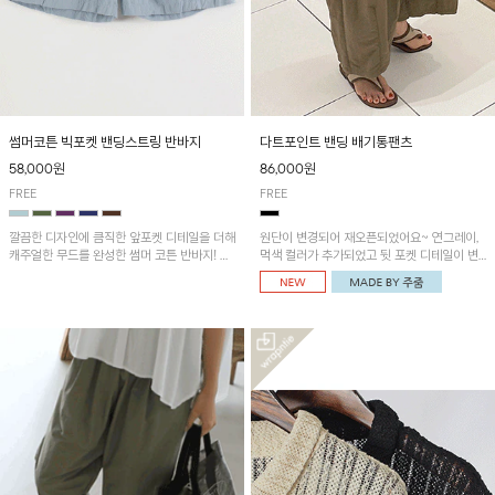
썸머코튼 빅포켓 밴딩스트링 반바지
다트포인트 밴딩 배기통팬츠
58,000원
86,000원
FREE
FREE
깔끔한 디자인에 큼직한 앞포켓 디테일을 더해
원단이 변경되어 재오픈되었어요~ 연그레이,
캐주얼한 무드를 완성한 썸머 코튼 반바지! 허
먹색 컬러가 추가되었고 뒷 포켓 디테일이 변
리 밴딩과 스트링으로 편안한 핏을 연출하며,
경되었습니다~가볍고 시원하게 착용되는 배
가볍고 쾌적한 착용감으로 여름 시즌 내내 데
기통팬츠! 허리밴딩과 여유로운 통으로 편안해
일리 하게 활용하기 좋아요~
매일 손이 자주 갈 아이템!