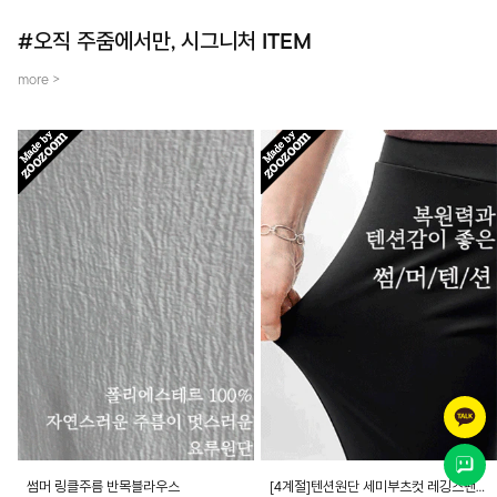
#오직 주줌에서만, 시그니처 ITEM
more >
썸머 링클주름 반목블라우스
[4계절]텐션원단 세미부츠컷 레깅스팬