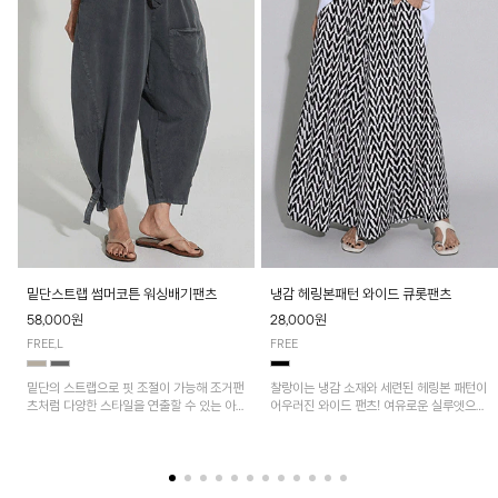
밑단스트랩 썸머코튼 워싱배기팬츠
냉감 헤링본패턴 와이드 큐롯팬츠
58,000원
28,000원
FREE,L
FREE
밑단의 스트랩으로 핏 조절이 가능해 조거팬
찰랑이는 냉감 소재와 세련된 헤링본 패턴이
츠처럼 다양한 스타일을 연출할 수 있는 아
어우러진 와이드 팬츠! 여유로운 실루엣으로
이템! 허리 전체 밴딩과 스트링으로 편안한
활동성이 뛰어나며, 가볍고 시원한 착용감으
착용감이며, 넉넉한 포켓 디테일로 실용성을
로 한여름까지 부담 없이 즐기기 좋은 아이
더했어요~
템입니다.