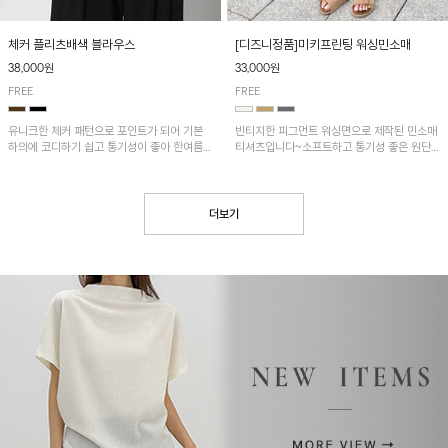
[디즈니정품]미키프린팅 워싱민소매
체커 플리츠배색 블라우스
33,000원
38,000원
FREE
FREE
빈티지한 피그먼트 워싱면으로 제작된 민소매
유니크한 체커 패턴으로 포인트가 되어 기본
티셔츠입니다~소프트하고 통기성 좋은 원단
하의에 코디하기 쉽고 통기성이 좋아 한여름에
으로 편안하면서 유니크한 프린팅이 POINT!
도 시원하게 착용하기 좋답니다~
더보기