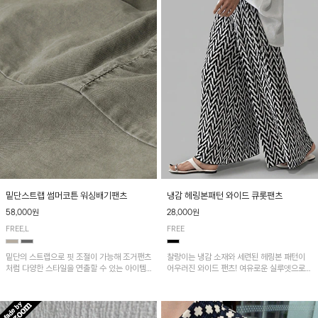
밑단스트랩 썸머코튼 워싱배기팬츠
냉감 헤링본패턴 와이드 큐롯팬츠
58,000원
28,000원
FREE,L
FREE
밑단의 스트랩으로 핏 조절이 가능해 조거팬츠
찰랑이는 냉감 소재와 세련된 헤링본 패턴이
처럼 다양한 스타일을 연출할 수 있는 아이템!
어우러진 와이드 팬츠! 여유로운 실루엣으로
허리 전체 밴딩과 스트링으로 편안한 착용감이
활동성이 뛰어나며, 가볍고 시원한 착용감으로
며, 넉넉한 포켓 디테일로 실용성을 더했어요~
한여름까지 부담 없이 즐기기 좋은 아이템입니
다.