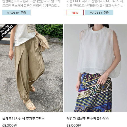
반팔버전으로 새롭게 오픈되었습니다! 얇고 차
기존 FREE 사이즈 진행에서 S,M,L 3가지 사
르르한 텍스처에 깔끔한 헨리넥 디자인으로 제
이즈 진행으로 변경되었어요~ 얇고 시원한 원
작된 블라우스예요~볼륨감있는 소매 셔링과
단으로 제작된 와이드팬츠! 베이직한 디자인으
세련된 나염패턴으로 유니크한 매력 UP!
로 코디 활용도가 높은 아이템이에요~
쿨메모리 사선턱 조거포트팬츠
오간자 벌룬핏 민소매블라우스
68,000원
38,000원