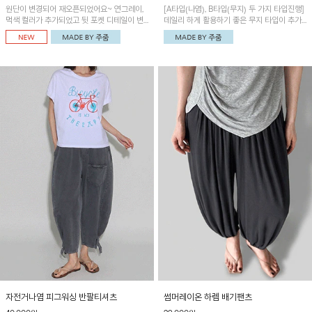
원단이 변경되어 재오픈되었어요~ 연그레이,
[A타입(나염), B타입(무지) 두 가지 타입진행]
먹색 컬러가 추가되었고 뒷 포켓 디테일이 변
데일리 하게 활용하기 좋은 무지 타입이 추가
경되었습니다~가볍고 시원하게 착용되는 배
되었어요~ 볼륨감 있는 항아리핏 실루엣이 유
기통팬츠! 허리밴딩과 여유로운 통으로 편안해
니크하며 포켓디테일이 POINT!
매일 손이 자주 갈 아이템!
자전거나염 피그워싱 반팔티셔츠
썸머레이온 하렘 배기팬츠