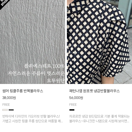
패턴나염 원포켓 냉감반팔블라우스
썸머 링클주름 반목블라우스
56,000원
38,000원
FREE
FREE
차르르한 냉감 원단감으로 기분 좋게 착용되는
반하이넥 디자인의 가오리핏 반팔 블라우스!
블라우스~유니크한 나염으로 시원해 보이면
가볍고 시원한 링클 주름 원단으로 여름철 쾌
서 흐르는 핏이 멋스러운 아이템!
적하게 즐기기 좋은 아이템이에요~