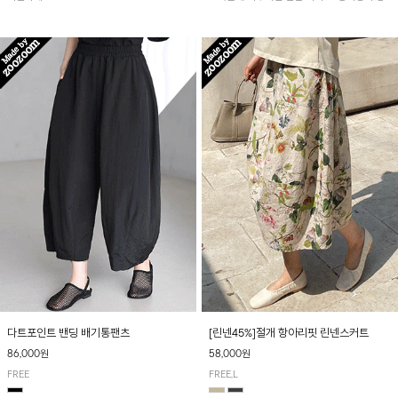
아 여름철 시원하게 착용하기 좋아요~
다트포인트 밴딩 배기통팬츠
[린넨45%]절개 항아리핏 린넨스커트
86,000원
58,000원
FREE
FREE,L