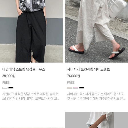
나염배색 스트링 냉감블라우스
시어서커 포켓셔링 와이드팬츠
38,000원
74,000원
FREE
FREE
시원하고 쾌적한 냉감 소재로 제작된 블라우
시어서커 텍스처가 돋보이는 와이드 팬츠! 포
스! 감각적인 나염 배색이 포인트가 되어 고급
켓 셔링 디테일이 더해져 캐주얼하면서도 은은
스럽고 세련된 분위기를 연출하며, 스트링 디
한 포인트를 연출하며, 여유로운 와이드 핏으
테일로 핏 조절이 가능해 다양한 실루엣으로
로 편안하고 멋스러운 실루엣을 완성해 줍니
착용 가능합니다~
다. 가볍고 쾌적한 착용감으로 여름철 데일리
아이템으로 활용하기 좋아요~