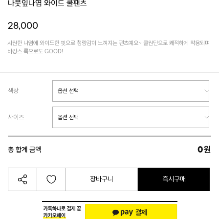
나뭇잎나염 와이드 쿨팬츠
28,000
시원한 나염에 와이드한 핏으로 청량감이 느껴지는 팬츠예요~ 쿨원단으로 쾌적하게 착용되며
바캉스 룩으로도 GOOD!
색상
사이즈
0
원
총 합계 금액
장바구니
즉시구매