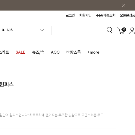
로그인
회원가입
주문/배송조회
오늘본상품
0
4.
티셔츠
5.
플리츠
6.
나시원피스
스커트
SALE
슈즈/백
ACC
바캉스룩
+more
7.
치마반바지
8.
바지
9.
조끼
 원피스
10.
자켓
1.
원피스
2.
블라우스
션원단의 원피스입니다~차르르하게 떨어지는 루즈한 핏감으로 고급스러운 무드!
3.
나시