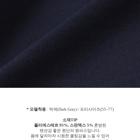
* 모델착용
: 먹색(Dark Gray) / 프리사이즈(55~77)
소재TIP
폴리에스테르 95%, 스판덱스 5%
혼방된
텐션감 좋은 원단의 원피스입니다.
몸에 닿자마자 시원한 쿨링감을 느낄 수 있어