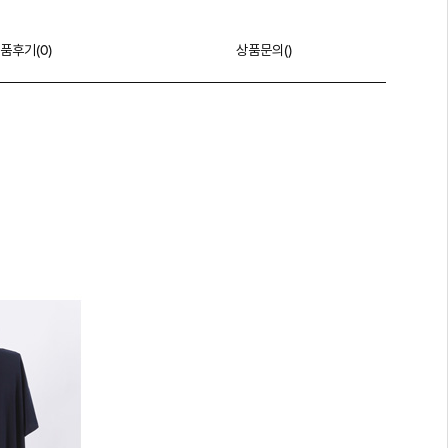
품후기(
0
)
상품문의()