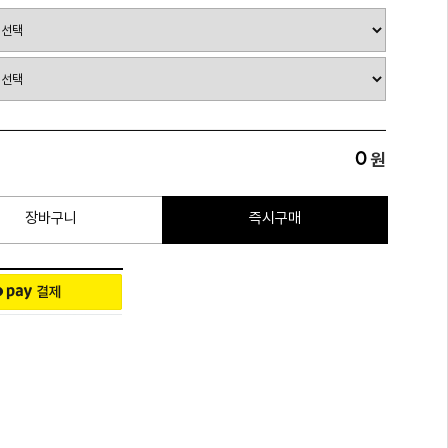
0
원
장바구니
즉시구매