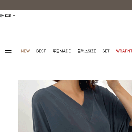
KOR
NEW
BEST
주줌MADE
플러스SIZE
SET
WRAPNT