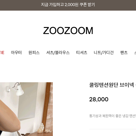
지금 가입하고
2,000원
쿠폰 받기
지금 가입하고
2,000원
쿠폰 받기
IE
아우터
원피스
셔츠/블라우스
티셔츠
니트/가디건
팬츠
쿨링텐션원단 브이넥
28,000
통기성과 복원력이 좋은 냉감 텐