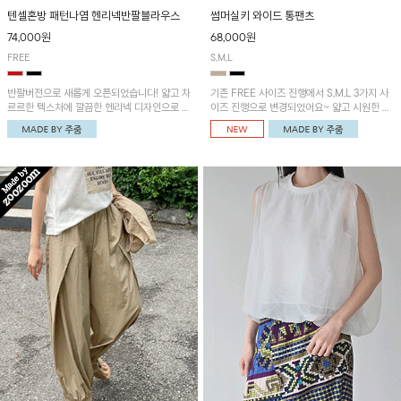
텐셀혼방 패턴나염 헨리넥반팔블라우스
썸머실키 와이드 통팬츠
74,000원
68,000원
FREE
S,M,L
반팔버전으로 새롭게 오픈되었습니다! 얇고 차
기존 FREE 사이즈 진행에서 S,M,L 3가지 사
르르한 텍스처에 깔끔한 헨리넥 디자인으로 제
이즈 진행으로 변경되었어요~ 얇고 시원한 원
작된 블라우스예요~볼륨감있는 소매 셔링과
단으로 제작된 와이드팬츠! 베이직한 디자인으
세련된 나염패턴으로 유니크한 매력 UP!
로 코디 활용도가 높은 아이템이에요~