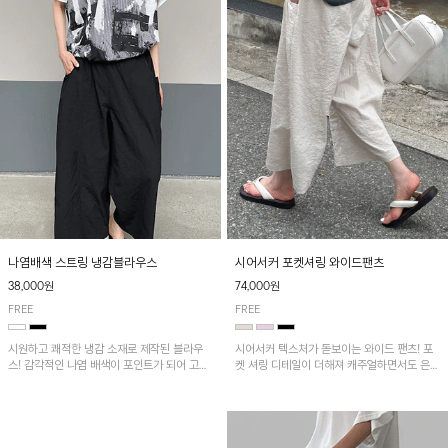
나염배색 스트링 냉감블라우스
시어서커 포켓셔링 와이드팬츠
38,000원
74,000원
FREE
FREE
시원하고 쾌적한 냉감 소재로 제작된 블라우
시어서커 텍스처가 돋보이는 와이드 팬츠! 포
스! 감각적인 나염 배색이 포인트가 되어 고급
켓 셔링 디테일이 더해져 캐주얼하면서도 은은
스럽고 세련된 분위기를 연출하며, 스트링 디
한 포인트를 연출하며, 여유로운 와이드 핏으
테일로 핏 조절이 가능해 다양한 실루엣으로
로 편안하고 멋스러운 실루엣을 완성해 줍니
착용 가능합니다~
다. 가볍고 쾌적한 착용감으로 여름철 데일리
아이템으로 활용하기 좋아요~