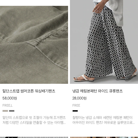
밑단스트랩 썸머코튼 워싱배기팬츠
냉감 헤링본패턴 와이드 큐롯팬츠
58,000원
28,000원
FREE,L
FREE
밑단의 스트랩으로 핏 조절이 가능해 조거팬츠
찰랑이는 냉감 소재와 세련된 헤링본 패턴이
처럼 다양한 스타일을 연출할 수 있는 아이템!
어우러진 와이드 팬츠! 여유로운 실루엣으로
허리 전체 밴딩과 스트링으로 편안한 착용감이
활동성이 뛰어나며, 가볍고 시원한 착용감으로
며, 넉넉한 포켓 디테일로 실용성을 더했어요~
한여름까지 부담 없이 즐기기 좋은 아이템입니
다.