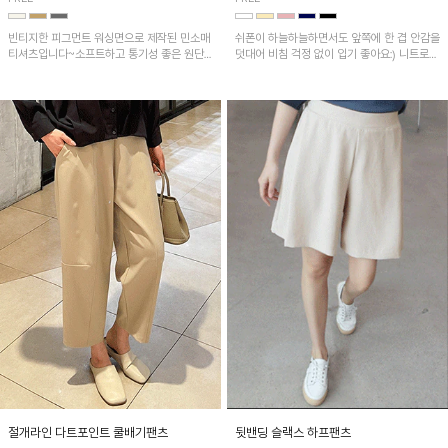
빈티지한 피그먼트 워싱면으로 제작된 민소매
쉬폰이 하늘하늘하면서도 앞쪽에 한 겹 안감을
티셔츠입니다~소프트하고 통기성 좋은 원단
덧대어 비침 걱정 없이 입기 좋아요:) 니트로
으로 편안하면서 유니크한 프린팅이 POINT!
배색된 어깨 캡소매가 자연스럽게 감싸주어 세
련된 무드를 연출 해준답니다~
절개라인 다트포인트 쿨배기팬츠
뒷밴딩 슬랙스 하프팬츠