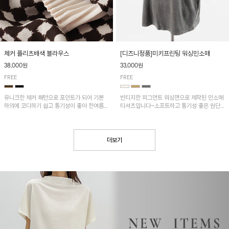
[디즈니정품]미키프린팅 워싱민소매
체커 플리츠배색 블라우스
33,000원
38,000원
FREE
FREE
빈티지한 피그먼트 워싱면으로 제작된 민소매
유니크한 체커 패턴으로 포인트가 되어 기본
티셔츠입니다~소프트하고 통기성 좋은 원단
하의에 코디하기 쉽고 통기성이 좋아 한여름에
으로 편안하면서 유니크한 프린팅이 POINT!
도 시원하게 착용하기 좋답니다~
더보기