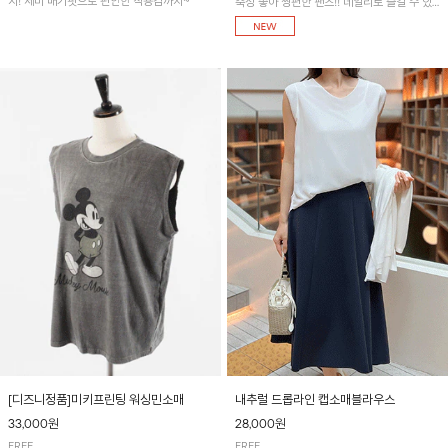
지! 세미 배기핏으로 편안한 착용감까지~
축성 좋아 짱편한 팬츠!! 데일리로 즐길 수 있
는 기본 컬러들로 준비했어요~
[디즈니정품]미키프린팅 워싱민소매
내추럴 드롭라인 캡소매블라우스
33,000원
28,000원
FREE
FREE