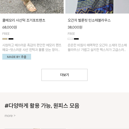
쿨메모리 사선턱 조거포트팬츠
오간자 벌룬핏 민소매블라우스
68,000원
38,000원
FREE
FREE
시원하고 매끄러운 촉감의 편안한 메모리 팬츠
은은한 비침이 매력적인 오간자 소재의 민소매
예요~멋스러운 사선 핀턱과 볼륨 있는 항아리
블라우스! 가볍고 실키한 텍스처가 고급스러운
핏이 유니크한 아이템!
무드를 더해주며, 벌룬핏 실루엣이 멋스러운
아이템이에요~
더보기
#다양하게 활용 가능, 원피스 모음
more >