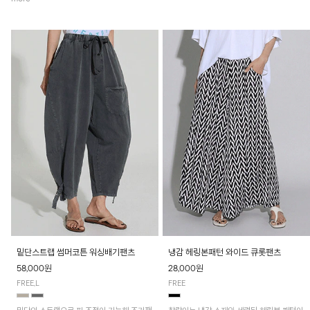
밑단스트랩 썸머코튼 워싱배기팬츠
냉감 헤링본패턴 와이드 큐롯팬츠
58,000원
28,000원
FREE,L
FREE