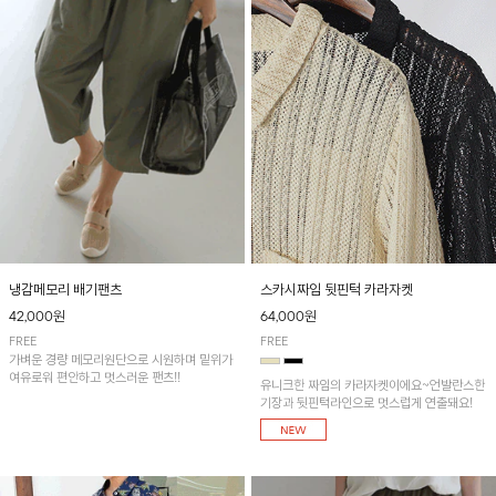
냉감메모리 배기팬츠
스카시짜임 뒷핀턱 카라자켓
42,000원
64,000원
FREE
FREE
가벼운 경량 메모리원단으로 시원하며 밑위가
여유로워 편안하고 멋스러운 팬츠!!
유니크한 짜임의 카라자켓이에요~언발란스한
기장과 뒷핀턱라인으로 멋스럽게 연출돼요!