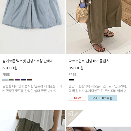
썸머코튼 빅포켓 밴딩스트링 반바지
다트포인트 밴딩 배기통팬츠
58,000원
86,000원
FREE
FREE
깔끔한 디자인에 큼직한 앞포켓 디테일을 더해
원단이 변경되어 재오픈되었어요~ 연그레이,
캐주얼한 무드를 완성한 썸머 코튼 반바지! 허
먹색 컬러가 추가되었고 뒷 포켓 디테일이 변
리 밴딩과 스트링으로 편안한 핏을 연출하며,
경되었습니다~가볍고 시원하게 착용되는 배
가볍고 쾌적한 착용감으로 여름 시즌 내내 데
기통팬츠! 허리밴딩과 여유로운 통으로 편안해
일리 하게 활용하기 좋아요~
매일 손이 자주 갈 아이템!