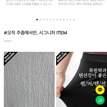
밑단의 스트랩으로 핏 조절이 가능해 조거팬
찰랑이는 냉감 소재와 세련된 헤링본 패턴이
츠처럼 다양한 스타일을 연출할 수 있는 아
어우러진 와이드 팬츠! 여유로운 실루엣으로
이템! 허리 전체 밴딩과 스트링으로 편안한
활동성이 뛰어나며, 가볍고 시원한 착용감으
착용감이며, 넉넉한 포켓 디테일로 실용성을
로 한여름까지 부담 없이 즐기기 좋은 아이
더했어요~
템입니다.
#오직 주줌에서만, 시그니처 ITEM
more >