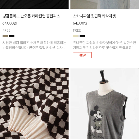
냉감플리츠 반오픈 카라집업 훌원피스
스카시짜임 뒷핀턱 카라자켓
64,000원
64,000원
FREE
FREE
시원한 냉감 플리츠 소재로 쾌적하게 착용되는
유니크한 짜임의 카라자켓이에요~언발란스한
반팔원피스입니다. 반오픈 집업 카라넥 디자인
기장과 뒷핀턱라인으로 멋스럽게 연출돼요!
이 깔끔한 포인트를 더해주며, 자연스럽게 퍼
지는 훌 실루엣이 여성스러운 분위기를 연출해
줘요~