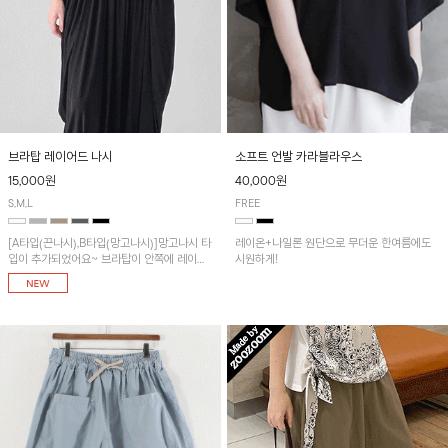
브라탑 레이어드 나시
소프트 언발 카라블라우스
15,000원
40,000원
S,M,L
FREE
[A타입(끈나시),B타입(망고나시)]망고나시 타
레이온+나일론 원단으로 무더운 한여름에도
입이 추가되었어요~ 브라탑이 안쪽에 레이어
시원하게!
드 되어 실용적인 나시!