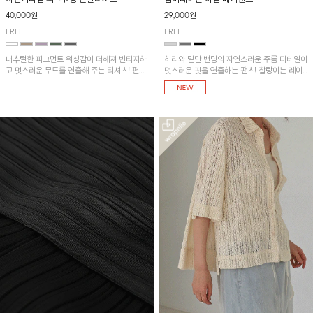
40,000원
29,000원
FREE
FREE
내추럴한 피그먼트 워싱감이 더해져 빈티지하
허리와 밑단 밴딩의 자연스러운 주름 디테일이
고 멋스러운 무드를 연출해 주는 티셔츠! 편안
멋스러운 핏을 연출하는 팬츠! 찰랑이는 레이
한 루즈핏으로 여유롭게 착용하기 좋은 아이템
온 소재로 가볍고 시원하게 착용되며, 여유로
이에요~
운 실루엣으로 활동성이 좋아 데일리 하게 즐
기기 좋은 아이템입니다~