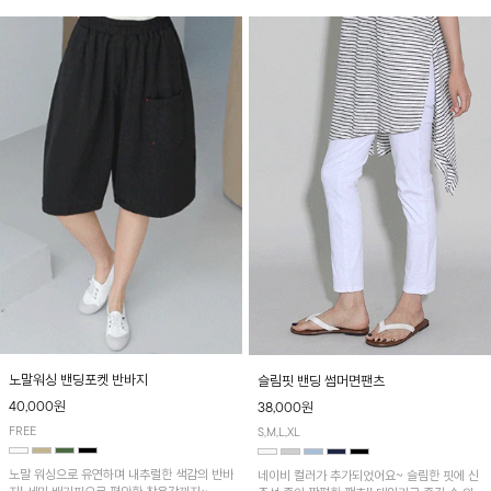
노말워싱 밴딩포켓 반바지
슬림핏 밴딩 썸머면팬츠
40,000원
38,000원
FREE
S,M,L,XL
노말 워싱으로 유연하며 내추럴한 색감의 반바
네이비 컬러가 추가되었어요~ 슬림한 핏에 신