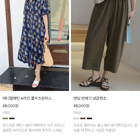
애니멀패턴 A라인 쿨셔츠원피스
밴딩 반배기 냉감팬츠
48,000원
48,000원
FREE
FREE
멋스러운 패턴 나염이 매력적인 셔츠 원피스!
차르르 떨어지는 쿨소재의 배기팬츠입니다. 입
깔끔한 A라인으로 떨어지며 쾌적한 소재감으
었을 때 편하고 시원한 착용감!
로 산뜻하게 착용돼요~