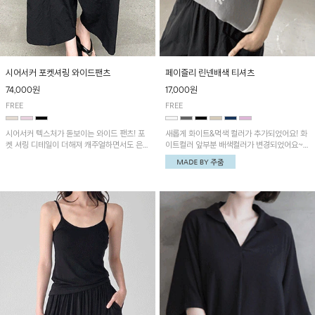
시어서커 포켓셔링 와이드팬츠
페이즐리 린넨배색 티셔츠
74,000원
17,000원
FREE
FREE
시어서커 텍스처가 돋보이는 와이드 팬츠! 포
새롭게 화이트&먹색 컬러가 추가되었어요! 화
켓 셔링 디테일이 더해져 캐주얼하면서도 은은
이트컬러 앞부분 배색컬러가 변경되었어요~
한 포인트를 연출하며, 여유로운 와이드 핏으
중앙 린넨배색으로 유니크하면서 페이즐리 패
로 편안하고 멋스러운 실루엣을 완성해 줍니
턴으로 감각적인 분위기를 연출이 가능한 티셔
다. 가볍고 쾌적한 착용감으로 여름철 데일리
츠!
아이템으로 활용하기 좋아요~