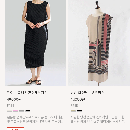
웨이브 플리츠 민소매원피스
냉감 캡소매 나염원피스
49,000원
49,000원
FREE
FREE
은은한 입체감으로 느껴지는 플리츠 디테일
시원한 냉감 원단에 감각적인 나염을 더한
로 고급스러운 분위기가 UP! 자켓 또는 가디
캡소매 원피스! 가볍고 찰랑이는 소재감으로
건과 같이 매치해도 잘 어울린답니다!
쾌적하게 착용되며, 밑단 트임 디테일이 더해