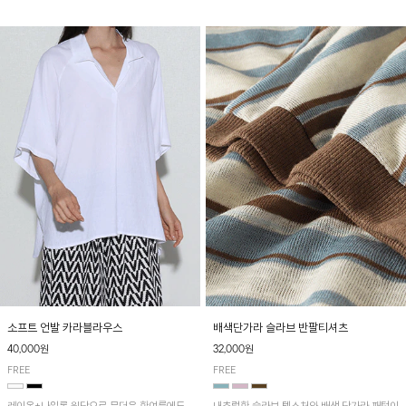
소프트 언발 카라블라우스
배색단가라 슬라브 반팔티셔츠
40,000원
32,000원
FREE
FREE