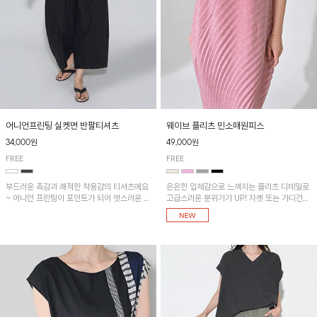
어니언프린팅 실켓면 반팔티셔츠
웨이브 플리츠 민소매원피스
34,000원
49,000원
FREE
FREE
부드러운 촉감과 쾌적한 착용감의 티셔츠에요
은은한 입체감으로 느껴지는 플리츠 디테일로
~ 어니언 프린팅이 포인트가 되어 멋스러운 아
고급스러운 분위기가 UP! 자켓 또는 가디건과
이템!!
같이 매치해도 잘 어울린답니다!