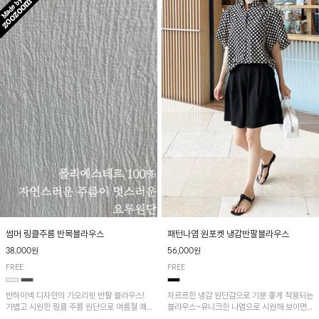
패턴나염 원포켓 냉감반팔블라우스
썸머 링클주름 반목블라우스
56,000원
38,000원
FREE
FREE
차르르한 냉감 원단감으로 기분 좋게 착용되는
반하이넥 디자인의 가오리핏 반팔 블라우스!
블라우스~유니크한 나염으로 시원해 보이면
가볍고 시원한 링클 주름 원단으로 여름철 쾌
서 흐르는 핏이 멋스러운 아이템!
적하게 즐기기 좋은 아이템이에요~