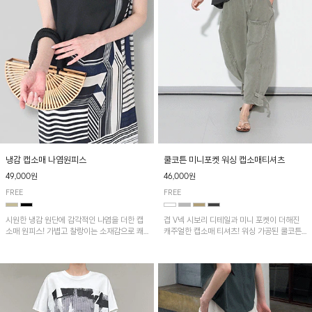
냉감 캡소매 나염원피스
쿨코튼 미니포켓 워싱 캡소매티셔츠
49,000원
46,000원
FREE
FREE
시원한 냉감 원단에 감각적인 나염을 더한 캡
겹 V넥 시보리 디테일과 미니 포켓이 더해진
소매 원피스! 가볍고 찰랑이는 소재감으로 쾌
캐주얼한 캡소매 티셔츠! 워싱 가공된 쿨코튼
적하게 착용되며, 밑단 트임 디테일이 더해져
원단으로 통기성이 좋아 쾌적하게 착용되며 다
활동성을 높였어요~
양한 하의와 매치하기 좋은 아이템입니다~