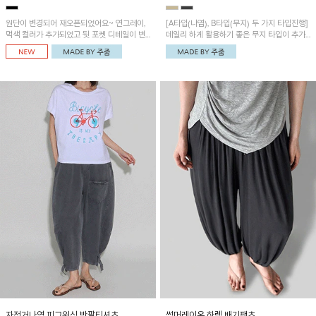
원단이 변경되어 재오픈되었어요~ 연그레이,
[A타입(나염), B타입(무지) 두 가지 타입진행]
먹색 컬러가 추가되었고 뒷 포켓 디테일이 변
데일리 하게 활용하기 좋은 무지 타입이 추가
경되었습니다~가볍고 시원하게 착용되는 배
되었어요~ 볼륨감 있는 항아리핏 실루엣이 유
기통팬츠! 허리밴딩과 여유로운 통으로 편안해
니크하며 포켓디테일이 POINT!
매일 손이 자주 갈 아이템!
자전거나염 피그워싱 반팔티셔츠
썸머레이온 하렘 배기팬츠