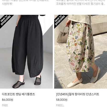
레이온+나일론 원단으로 무더운 한여름에도
내추럴한 슬라브 텍스처와 배색 단가라 패턴이
시원하게!
조화롭게 어우러진 반팔 티셔츠! 통기성이 좋
아 여름철 시원하게 착용하기 좋아요~
다트포인트 밴딩 배기통팬츠
[린넨45%]절개 항아리핏 린넨스커트
86,000원
58,000원
FREE
FREE,L