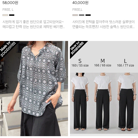
58,000원
40,000원
FREE, L
FREE,L
시원하게 입기 좋은 원단으로 입고되었어요~
사이드에 핀턱을 잡아주어 멋스러운 실루엣이
매끄럽고 탄력 있는 원단으로 제작된 배기팬츠
연출되는 하프팬츠! 시원한 슬랙스 원단으로
입니다! 유니크한 다트절개 포인트가 돋보이며
산뜻하게 입어보실 거예요~
뒷밴딩으로 편안하게~