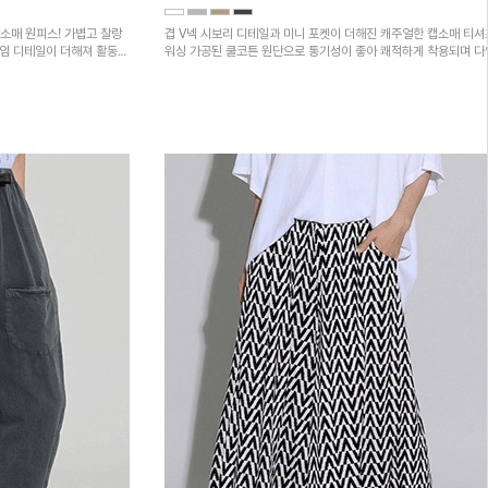
소매 원피스! 가볍고 찰랑
겹 V넥 시보리 디테일과 미니 포켓이 더해진 캐주얼한 캡소매 티셔
트임 디테일이 더해져 활동성
워싱 가공된 쿨코튼 원단으로 통기성이 좋아 쾌적하게 착용되며 
하의와 매치하기 좋은 아이템입니다~