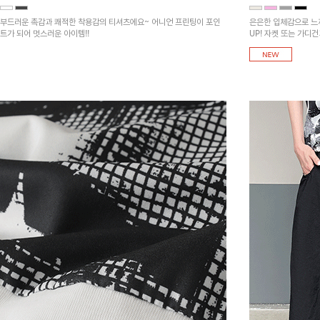
부드러운 촉감과 쾌적한 착용감의 티셔츠에요~ 어니언 프린팅이 포인
은은한 입체감으로 느
트가 되어 멋스러운 아이템!!
UP! 자켓 또는 가디