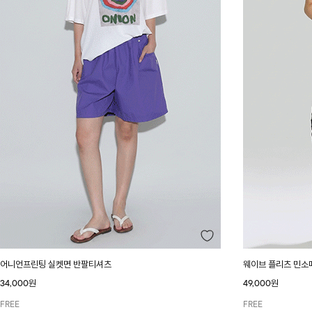
어니언프린팅 실켓면 반팔티셔츠
웨이브 플리츠 민소
34,000원
49,000원
FREE
FREE