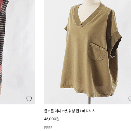
쿨코튼 미니포켓 워싱 캡소매티셔츠
46,000원
FREE