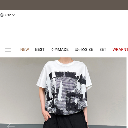
KOR
NEW
BEST
주줌MADE
플러스SIZE
SET
WRAPNT