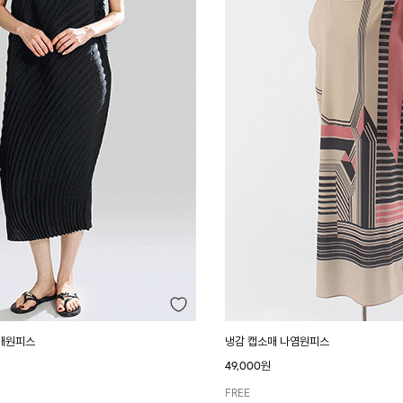
매원피스
냉감 캡소매 나염원피스
49,000원
FREE