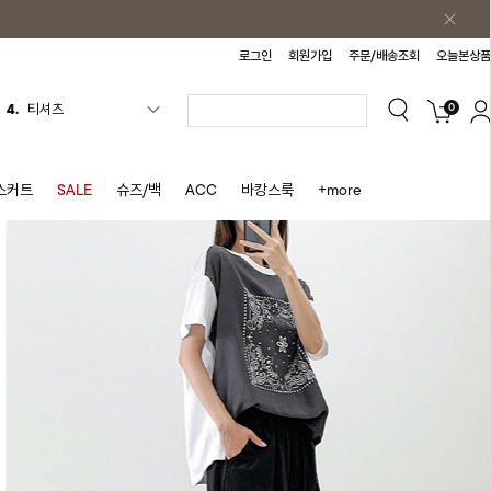
로그인
회원가입
주문/배송조회
오늘본상품
0
5.
플리츠
6.
나시원피스
7.
치마반바지
스커트
SALE
슈즈/백
ACC
바캉스룩
+more
8.
바지
9.
조끼
10.
자켓
1.
원피스
2.
블라우스
3.
나시
4.
티셔츠