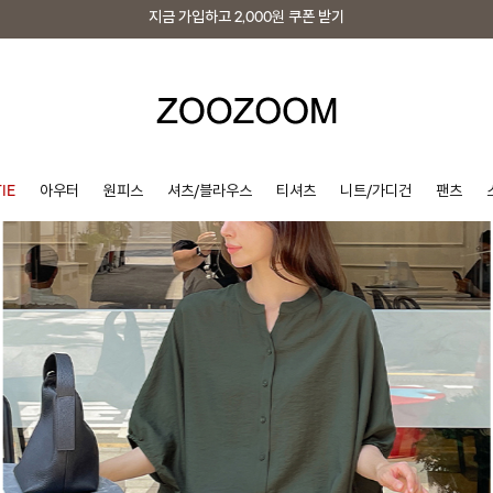
지금 가입하고
2,000원
쿠폰 받기
지금 가입하고
2,000원
쿠폰 받기
IE
아우터
원피스
셔츠/블라우스
티셔츠
니트/가디건
팬츠