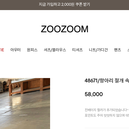
지금 가입하고
2,000원
쿠폰 받기
지금 가입하고
2,000원
쿠폰 받기
IE
아우터
원피스
셔츠/블라우스
티셔츠
니트/가디건
팬츠
48671/항아리 절개
58,000
진베이지 컬러가 추가되었습니다~ 
포인트도 주어 밋밋하지 않으며 