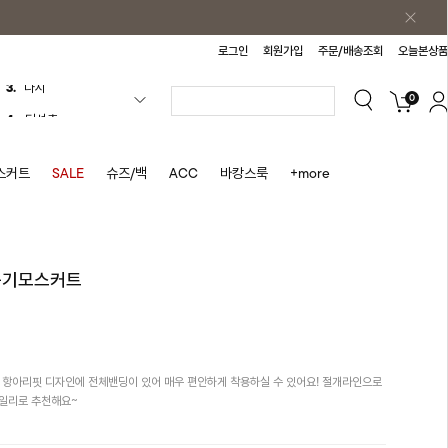
로그인
회원가입
주문/배송조회
오늘본상품
0
4.
티셔츠
5.
플리츠
6.
나시원피스
스커트
SALE
슈즈/백
ACC
바캉스룩
+more
7.
치마반바지
8.
바지
9.
조끼
 속기모스커트
10.
자켓
1.
원피스
2.
블라우스
항아리핏 디자인에 전체밴딩이 있어 매우 편안하게 착용하실 수 있어요! 절개라인으로
3.
나시
데일리로 추천해요~