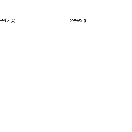
품후기(
0
)
상품문의()