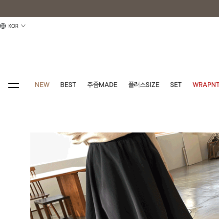
KOR
NEW
BEST
주줌MADE
플러스SIZE
SET
WRAPNT