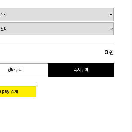
0
원
장바구니
즉시구매