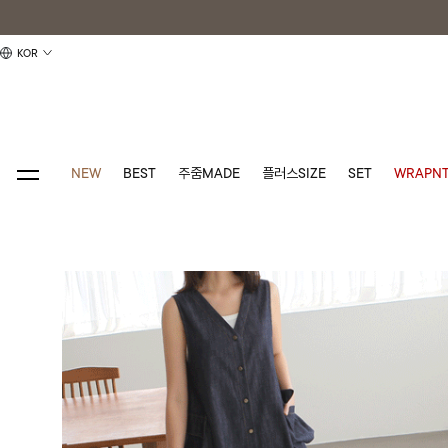
KOR
NEW
BEST
주줌MADE
플러스SIZE
SET
WRAPNT