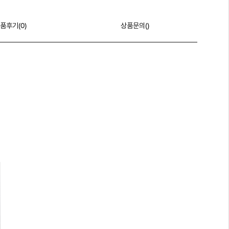
품후기(
0
)
상품문의()