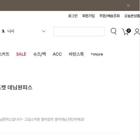
로그인
회원가입
주문/배송조회
오늘본상품
0
4.
스커트
5.
반바지
6.
여름티
스커트
SALE
슈즈/백
ACC
바캉스룩
+more
7.
가디건
8.
셔츠
9.
청치마
체포켓 데님원피스
10.
바스락원피스
1.
원피스
2.
블라우스
데님원피스입니다~ 고급스러운 컬러감의 생지데님 원단이에요!
3.
나시