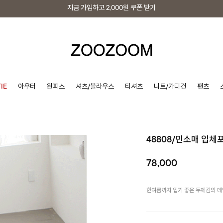
지금 가입하고
2,000원
쿠폰 받기
지금 가입하고
2,000원
쿠폰 받기
IE
아우터
원피스
셔츠/블라우스
티셔츠
니트/가디건
팬츠
48808/민소매 입
78,000
한여름까지 입기 좋은 두께감의 