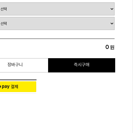
0
원
장바구니
즉시구매