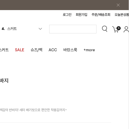
로그인
회원가입
주문/배송조회
오늘본상품
0
5.
반바지
6.
여름티
7.
가디건
스커트
SALE
슈즈/백
ACC
바캉스룩
+more
8.
셔츠
9.
청치마
10.
바스락원피스
반바지
1.
원피스
2.
블라우스
3.
나시
색감의 반바지! 세미 배기핏으로 편안한 착용감까지~
4.
스커트