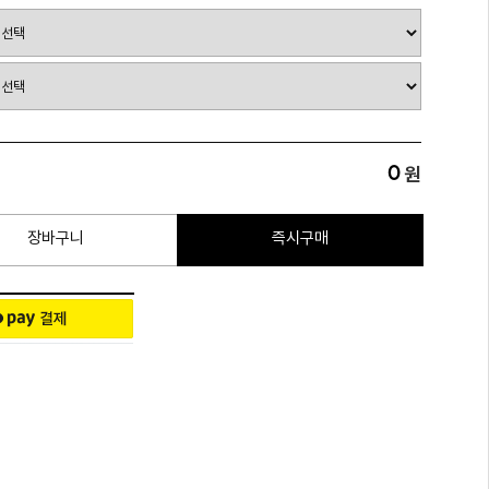
0
원
장바구니
즉시구매