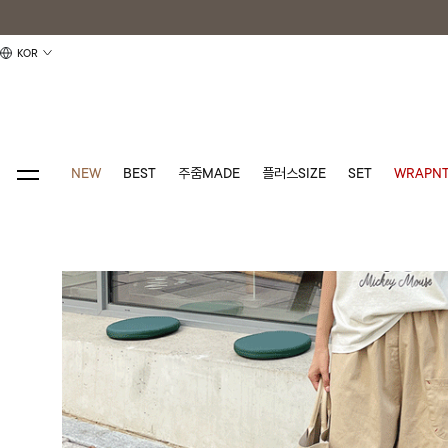
KOR
NEW
BEST
주줌MADE
플러스SIZE
SET
WRAPNT