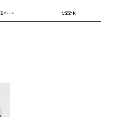
품후기(
0
)
상품문의()