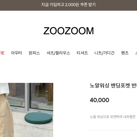
지금 가입하고
2,000원
쿠폰 받기
지금 가입하고
2,000원
쿠폰 받기
IE
아우터
원피스
셔츠/블라우스
티셔츠
니트/가디건
팬츠
노말워싱 밴딩포켓 
40,000
노말 워싱으로 유연하며 내추럴한 