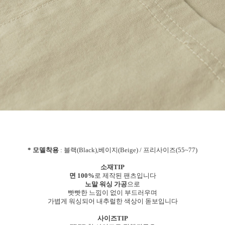
* 모델착용
: 블랙(Black),베이지(Beige) / 프리사이즈(55~77)
소재TIP
면 100%
로 제작된 팬츠입니다
노말 워싱 가공
으로
빳빳한 느낌이 없이 부드러우며
가볍게 워싱되어 내추럴한 색상이 돋보입니다
사이즈TIP