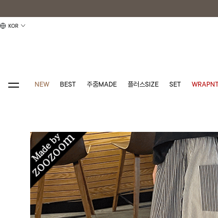
KOR
NEW
BEST
주줌MADE
플러스SIZE
SET
WRAPNT