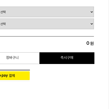
0
원
장바구니
즉시구매