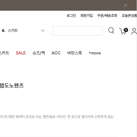
로그인
회원가입
주문/배송조회
오늘본상품
4.
스커트
0
5.
반바지
6.
여름티
스커트
SALE
슈즈/백
ACC
바캉스룩
+more
7.
가디건
8.
셔츠
9.
청치마
 랩도노팬츠
10.
바스락원피스
1.
원피스
2.
블라우스
3.
나시
이프 패턴 배색이 포인트 되는 팬츠예요~와이드 한 핏으로 떨어지며 산뜻하게 닿는