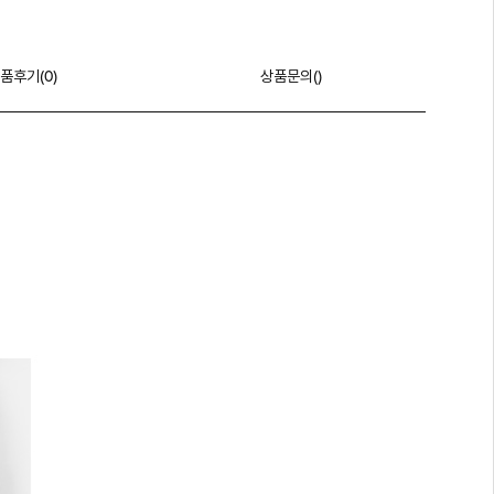
품후기(
0
)
상품문의()