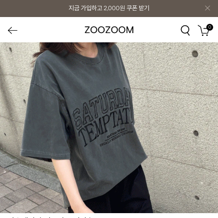
지금 가입하고
2,000원
쿠폰 받기
0