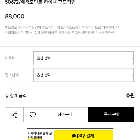
50672/배색포인트 하이넥 후드집업
88,000
부드럽고 가벼운 착용감의 후드집업이에요! 넥스트링과 언발기장으로 캐주얼하면서
스타일리시한 ITEM! 절개라인 와이드 통팬츠와 코디하시면 더욱 멋스러워요~!
아우터
팬츠선택
0
원
총 합계 금액
장바구니
즉시구매