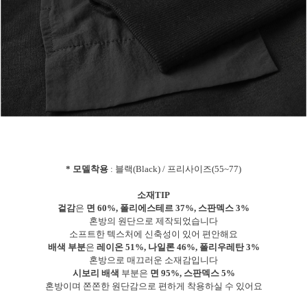
* 모델착용
: 블랙(Black) / 프리사이즈(55~77)
소재TIP
겉감
은
면 60%, 폴리에스테르 37%, 스판덱스 3%
혼방의 원단으로 제작되었습니다
소프트한 텍스처에 신축성이 있어 편안해요
배색 부분
은
레이온 51%, 나일론 46%, 폴리우레탄 3%
혼방으로 매끄러운 소재감입니다
시보리 배색
부분은
면 95%, 스판덱스 5%
혼방이며 쫀쫀한 원단감으로 편하게 착용하실 수 있어요