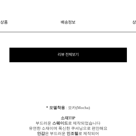
 상품
배송정보
상
리뷰 전체보기
* 모델착용
: 모카(Mocha)
소재TIP
부드러운
스웨이드
로 제작되었습니다
유연한 소재이며 푹신한 쿠셔닝으로 편안해요
안감
은 부드러운
인조털
로 제작되어