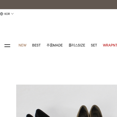
KOR
NEW
BEST
주줌MADE
플러스SIZE
SET
WRAPNT