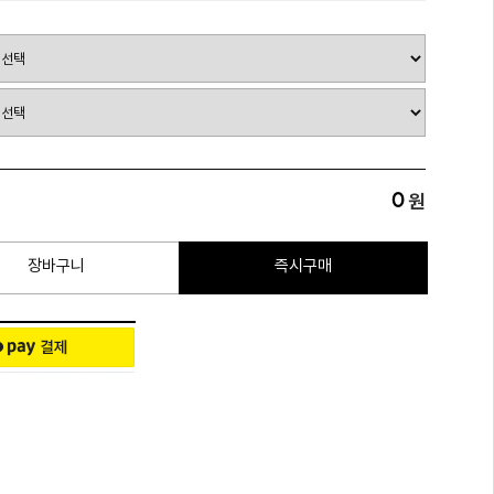
0
원
장바구니
즉시구매