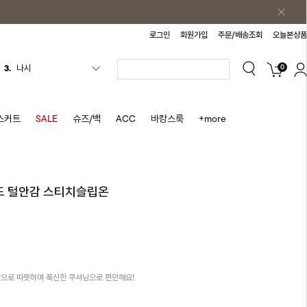
로그인
회원가입
주문/배송조회
오늘본상품
0
4.
티셔츠
5.
플리츠
6.
나시원피스
스커트
SALE
슈즈/백
ACC
바캉스룩
+more
7.
치마반바지
8.
바지
9.
조끼
이드 털안감 스티치슬립온
10.
자켓
1.
원피스
2.
블라우스
3.
나시
감으로 따뜻하며 푹신한 쿠셔닝으로 편안해요!