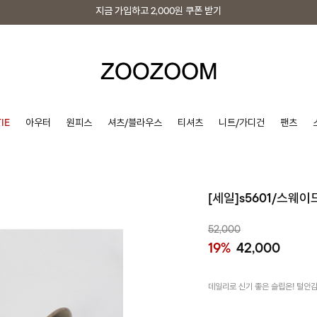
지금 가입하고
2,000원
쿠폰 받기
지금 가입하고
2,000원
쿠폰 받기
IE
아우터
원피스
셔츠/블라우스
티셔츠
니트/가디건
팬츠
[세일]s5601/스웨
52,000
19%
42,000
데일리로 신기 좋은 슬립온! 털안