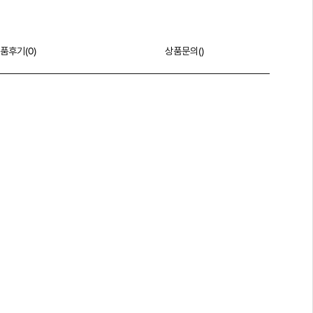
품후기(
0
)
상품문의()