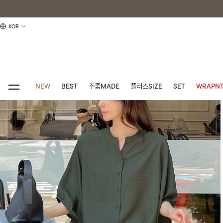
KOR
NEW
BEST
주줌MADE
플러스SIZE
SET
WRAPNT