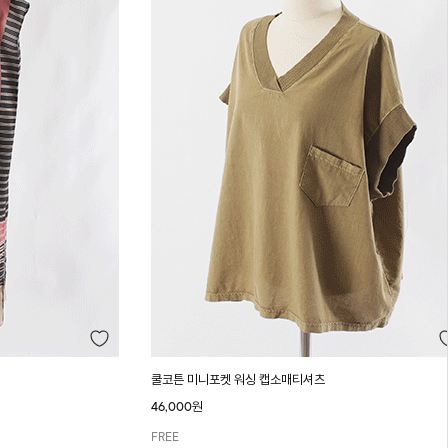
쿨코튼 미니포켓 워싱 캡소매티셔츠
46,000원
FREE