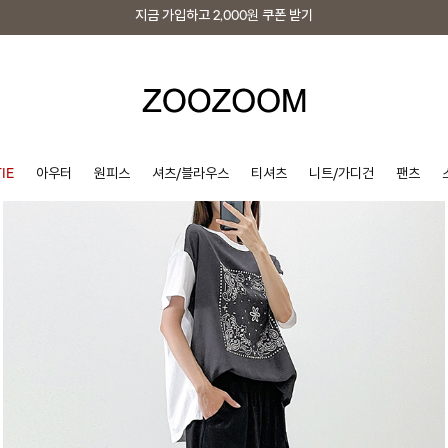
지금 가입하고
2,000원
쿠폰 받기
지금 가입하고
2,000원
쿠폰 받기
IE
아우터
원피스
셔츠/블라우스
티셔츠
니트/가디건
팬츠