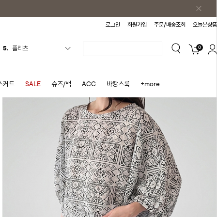
로그인
회원가입
주문/배송조회
오늘본상품
0
6.
나시원피스
7.
치마반바지
8.
바지
스커트
SALE
슈즈/백
ACC
바캉스룩
+more
9.
조끼
10.
자켓
1.
원피스
2.
블라우스
3.
나시
4.
티셔츠
5.
플리츠