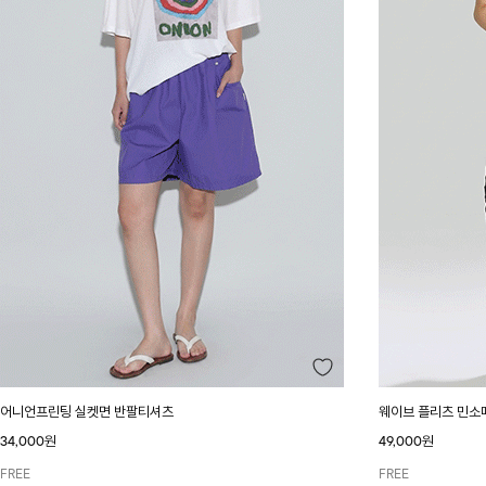
어니언프린팅 실켓면 반팔티셔츠
웨이브 플리츠 민소
34,000원
49,000원
FREE
FREE