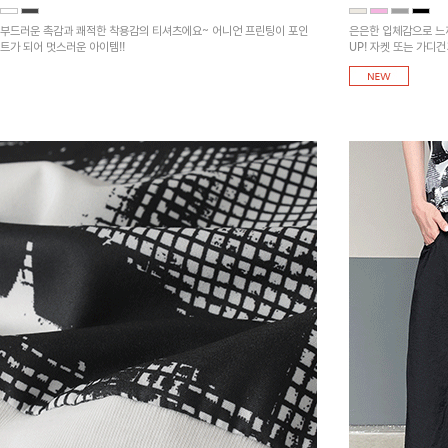
부드러운 촉감과 쾌적한 착용감의 티셔츠에요~ 어니언 프린팅이 포인
은은한 입체감으로 느
트가 되어 멋스러운 아이템!!
UP! 자켓 또는 가디