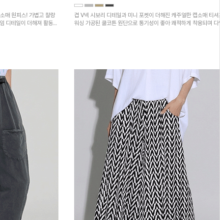
소매 원피스! 가볍고 찰랑
겹 V넥 시보리 디테일과 미니 포켓이 더해진 캐주얼한 캡소매 티셔
트임 디테일이 더해져 활동성
워싱 가공된 쿨코튼 원단으로 통기성이 좋아 쾌적하게 착용되며 
하의와 매치하기 좋은 아이템입니다~