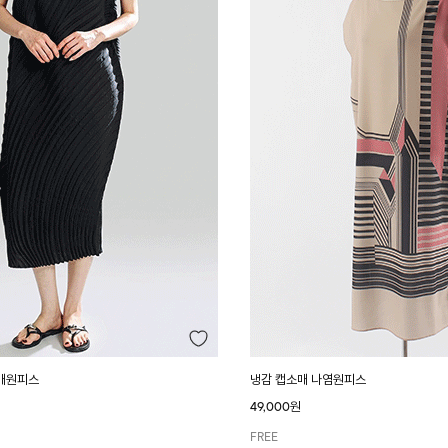
매원피스
냉감 캡소매 나염원피스
49,000원
FREE