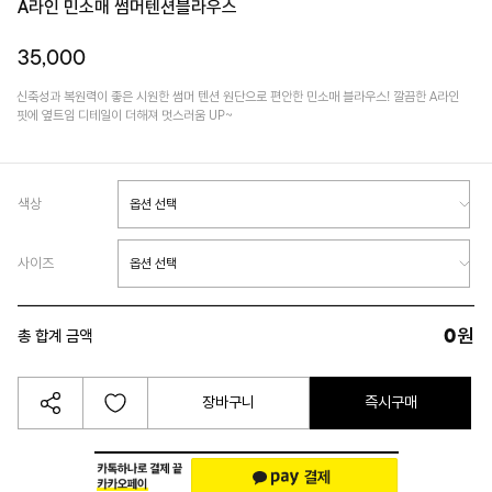
A라인 민소매 썸머텐션블라우스
35,000
신축성과 복원력이 좋은 시원한 썸머 텐션 원단으로 편안한 민소매 블라우스! 깔끔한 A라인
핏에 옆트임 디테일이 더해져 멋스러움 UP~
색상
사이즈
0
원
총 합계 금액
장바구니
즉시구매