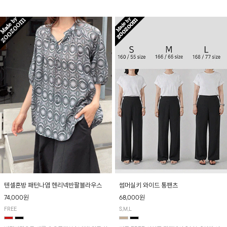
입니다! 유니크한 다트절개 포인트가 돋보이며
산뜻하게 입어보실 거예요~
뒷밴딩으로 편안하게~
텐셀혼방 패턴나염 헨리넥반팔블라우스
썸머실키 와이드 통팬츠
74,000원
68,000원
FREE
S,M,L