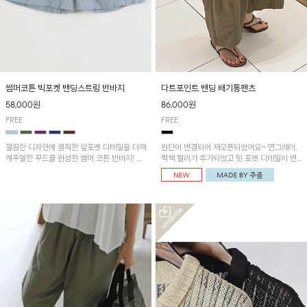
썸머코튼 빅포켓 밴딩스트링 반바지
다트포인트 밴딩 배기통팬츠
58,000원
86,000원
FREE
FREE
깔끔한 디자인에 큼직한 앞포켓 디테일을 더해
원단이 변경되어 재오픈되었어요~ 연그레이,
캐주얼한 무드를 완성한 썸머 코튼 반바지! 허
먹색 컬러가 추가되었고 뒷 포켓 디테일이 변
리 밴딩과 스트링으로 편안한 핏을 연출하며,
경되었습니다~가볍고 시원하게 착용되는 배
가볍고 쾌적한 착용감으로 여름 시즌 내내 데
기통팬츠! 허리밴딩과 여유로운 통으로 편안해
일리 하게 활용하기 좋아요~
매일 손이 자주 갈 아이템!