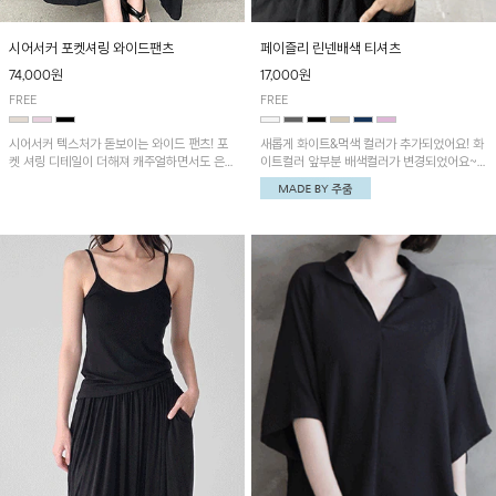
시어서커 포켓셔링 와이드팬츠
페이즐리 린넨배색 티셔츠
74,000원
17,000원
FREE
FREE
시어서커 텍스처가 돋보이는 와이드 팬츠! 포
새롭게 화이트&먹색 컬러가 추가되었어요! 화
켓 셔링 디테일이 더해져 캐주얼하면서도 은은
이트컬러 앞부분 배색컬러가 변경되었어요~
한 포인트를 연출하며, 여유로운 와이드 핏으
중앙 린넨배색으로 유니크하면서 페이즐리 패
로 편안하고 멋스러운 실루엣을 완성해 줍니
턴으로 감각적인 분위기를 연출이 가능한 티셔
다. 가볍고 쾌적한 착용감으로 여름철 데일리
츠!
아이템으로 활용하기 좋아요~