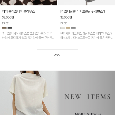
[디즈니정품]미키프린팅 워싱민소매
체커 플리츠배색 블라우스
33,000원
38,000원
FREE
FREE
빈티지한 피그먼트 워싱면으로 제작된 민소매
유니크한 체커 패턴으로 포인트가 되어 기본
티셔츠입니다~소프트하고 통기성 좋은 원단
하의에 코디하기 쉽고 통기성이 좋아 한여름에
으로 편안하면서 유니크한 프린팅이 POINT!
도 시원하게 착용하기 좋답니다~
더보기