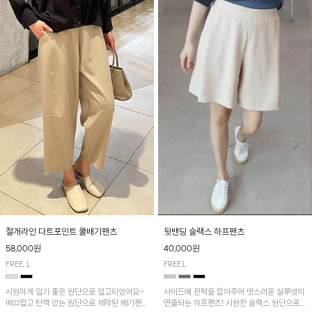
절개라인 다트포인트 쿨배기팬츠
뒷밴딩 슬랙스 하프팬츠
58,000원
40,000원
FREE, L
FREE,L
시원하게 입기 좋은 원단으로 입고되었어요~
사이드에 핀턱을 잡아주어 멋스러운 실루엣이
매끄럽고 탄력 있는 원단으로 제작된 배기팬츠
연출되는 하프팬츠! 시원한 슬랙스 원단으로