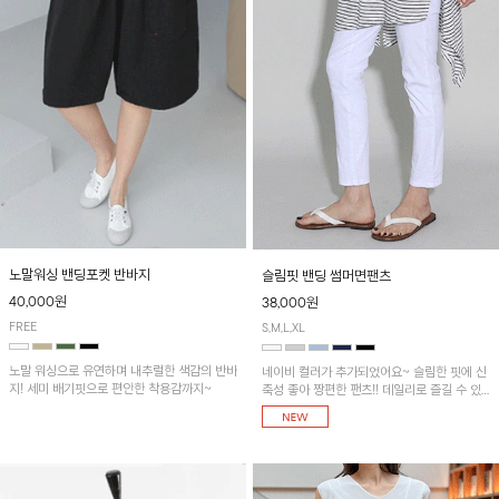
노말워싱 밴딩포켓 반바지
슬림핏 밴딩 썸머면팬츠
40,000원
38,000원
FREE
S,M,L,XL
노말 워싱으로 유연하며 내추럴한 색감의 반바
네이비 컬러가 추가되었어요~ 슬림한 핏에 신
지! 세미 배기핏으로 편안한 착용감까지~
축성 좋아 짱편한 팬츠!! 데일리로 즐길 수 있
는 기본 컬러들로 준비했어요~