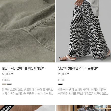
밑단스트랩 썸머코튼 워싱배기팬츠
냉감 헤링본패턴 와이드 큐롯팬츠
58,000원
28,000원
FREE,L
FREE
밑단의 스트랩으로 핏 조절이 가능해 조거팬츠
찰랑이는 냉감 소재와 세련된 헤링본 패턴이
처럼 다양한 스타일을 연출할 수 있는 아이템!
어우러진 와이드 팬츠! 여유로운 실루엣으로
허리 전체 밴딩과 스트링으로 편안한 착용감이
활동성이 뛰어나며, 가볍고 시원한 착용감으로
며, 넉넉한 포켓 디테일로 실용성을 더했어요~
한여름까지 부담 없이 즐기기 좋은 아이템입니
다.