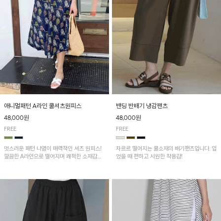
애니멀패턴 A라인 쿨셔츠원피스
밴딩 반배기 냉감팬츠
48,000원
48,000원
FREE
FREE
멋스러운 패턴 나염이 매력적인 셔츠 원피스!
차르르 떨어지는 쿨소재의 배기팬츠입니다. 입
깔끔한 A라인으로 떨어지며 쾌적한 소재감으
었을 때 편하고 시원한 착용감!
로 산뜻하게 착용돼요~