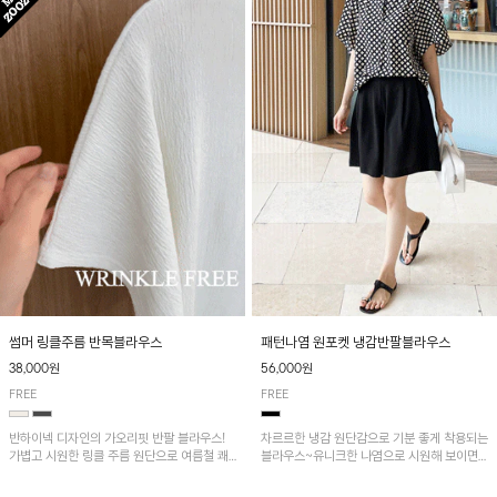
패턴나염 원포켓 냉감반팔블라우스
썸머 링클주름 반목블라우스
56,000원
38,000원
FREE
FREE
차르르한 냉감 원단감으로 기분 좋게 착용되는
반하이넥 디자인의 가오리핏 반팔 블라우스!
블라우스~유니크한 나염으로 시원해 보이면
가볍고 시원한 링클 주름 원단으로 여름철 쾌
서 흐르는 핏이 멋스러운 아이템!
적하게 즐기기 좋은 아이템이에요~