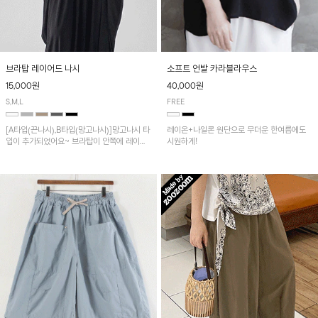
브라탑 레이어드 나시
소프트 언발 카라블라우스
15,000원
40,000원
S,M,L
FREE
[A타입(끈나시),B타입(망고나시)]망고나시 타
레이온+나일론 원단으로 무더운 한여름에도
입이 추가되었어요~ 브라탑이 안쪽에 레이어
시원하게!
드 되어 실용적인 나시!