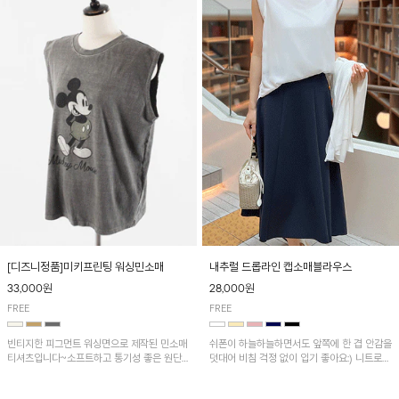
[디즈니정품]미키프린팅 워싱민소매
내추럴 드롭라인 캡소매블라우스
33,000원
28,000원
FREE
FREE
빈티지한 피그먼트 워싱면으로 제작된 민소매
쉬폰이 하늘하늘하면서도 앞쪽에 한 겹 안감을
티셔츠입니다~소프트하고 통기성 좋은 원단
덧대어 비침 걱정 없이 입기 좋아요:) 니트로
으로 편안하면서 유니크한 프린팅이 POINT!
배색된 어깨 캡소매가 자연스럽게 감싸주어 세
련된 무드를 연출 해준답니다~