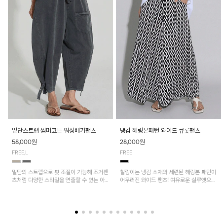
밑단스트랩 썸머코튼 워싱배기팬츠
냉감 헤링본패턴 와이드 큐롯팬츠
58,000원
28,000원
FREE,L
FREE
밑단의 스트랩으로 핏 조절이 가능해 조거팬
찰랑이는 냉감 소재와 세련된 헤링본 패턴이
츠처럼 다양한 스타일을 연출할 수 있는 아
어우러진 와이드 팬츠! 여유로운 실루엣으로
이템! 허리 전체 밴딩과 스트링으로 편안한
활동성이 뛰어나며, 가볍고 시원한 착용감으
착용감이며, 넉넉한 포켓 디테일로 실용성을
로 한여름까지 부담 없이 즐기기 좋은 아이
더했어요~
템입니다.