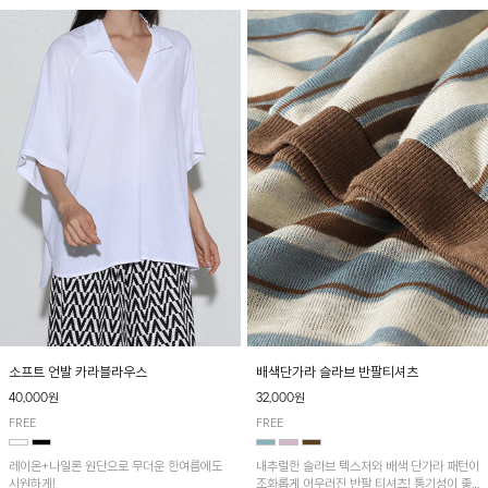
소프트 언발 카라블라우스
배색단가라 슬라브 반팔티셔츠
40,000원
32,000원
FREE
FREE
레이온+나일론 원단으로 무더운 한여름에도
내추럴한 슬라브 텍스처와 배색 단가라 패턴이
시원하게!
조화롭게 어우러진 반팔 티셔츠! 통기성이 좋