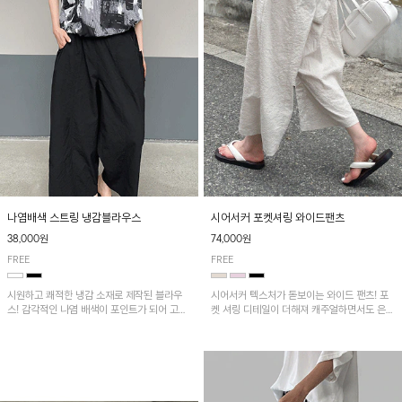
나염배색 스트링 냉감블라우스
시어서커 포켓셔링 와이드팬츠
38,000원
74,000원
FREE
FREE
시원하고 쾌적한 냉감 소재로 제작된 블라우
시어서커 텍스처가 돋보이는 와이드 팬츠! 포
스! 감각적인 나염 배색이 포인트가 되어 고급
켓 셔링 디테일이 더해져 캐주얼하면서도 은은
스럽고 세련된 분위기를 연출하며, 스트링 디
한 포인트를 연출하며, 여유로운 와이드 핏으
테일로 핏 조절이 가능해 다양한 실루엣으로
로 편안하고 멋스러운 실루엣을 완성해 줍니
착용 가능합니다~
다. 가볍고 쾌적한 착용감으로 여름철 데일리
아이템으로 활용하기 좋아요~