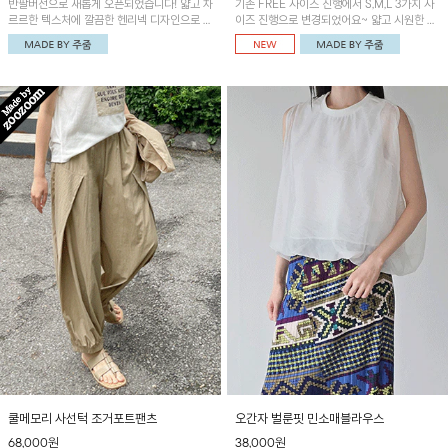
반팔버전으로 새롭게 오픈되었습니다! 얇고 차
기존 FREE 사이즈 진행에서 S,M,L 3가지 사
르르한 텍스처에 깔끔한 헨리넥 디자인으로 제
이즈 진행으로 변경되었어요~ 얇고 시원한 원
작된 블라우스예요~볼륨감있는 소매 셔링과
단으로 제작된 와이드팬츠! 베이직한 디자인으
세련된 나염패턴으로 유니크한 매력 UP!
로 코디 활용도가 높은 아이템이에요~
쿨메모리 사선턱 조거포트팬츠
오간자 벌룬핏 민소매블라우스
68,000원
38,000원