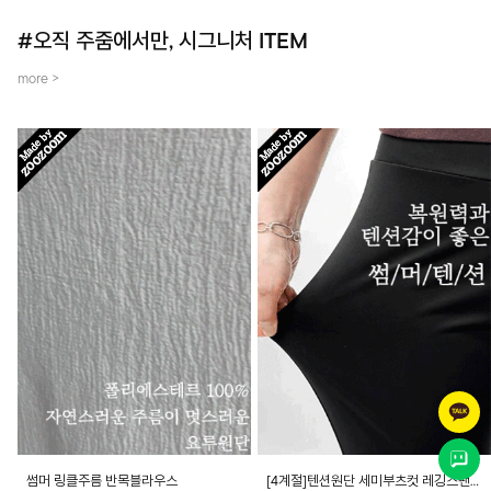
#오직 주줌에서만, 시그니처 ITEM
more >
썸머 링클주름 반목블라우스
[4계절]텐션원단 세미부츠컷 레깅스팬