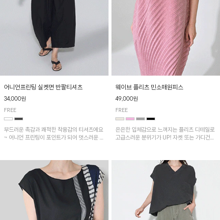
어니언프린팅 실켓면 반팔티셔츠
웨이브 플리츠 민소매원피스
34,000원
49,000원
FREE
FREE
부드러운 촉감과 쾌적한 착용감의 티셔츠에요
은은한 입체감으로 느껴지는 플리츠 디테일로
~ 어니언 프린팅이 포인트가 되어 멋스러운 아
고급스러운 분위기가 UP! 자켓 또는 가디건과
이템!!
같이 매치해도 잘 어울린답니다!