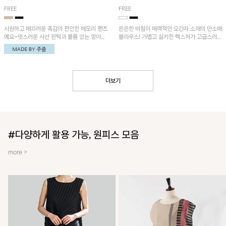
FREE
FREE
시원하고 매끄러운 촉감의 편안한 메모리 팬츠
은은한 비침이 매력적인 오간자 소재의 민소매
예요~멋스러운 사선 핀턱과 볼륨 있는 항아리
블라우스! 가볍고 실키한 텍스처가 고급스러운
핏이 유니크한 아이템!
무드를 더해주며, 벌룬핏 실루엣이 멋스러운
아이템이에요~
더보기
#다양하게 활용 가능, 원피스 모음
more >