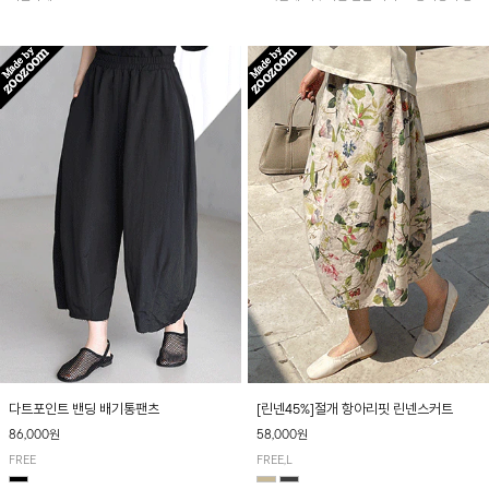
아 여름철 시원하게 착용하기 좋아요~
다트포인트 밴딩 배기통팬츠
[린넨45%]절개 항아리핏 린넨스커트
86,000원
58,000원
FREE
FREE,L