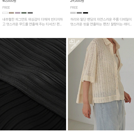
40,000원
29,000원
FREE
FREE
내추럴한 피그먼트 워싱감이 더해져 빈티지하
허리와 밑단 밴딩의 자연스러운 주름 디테일이
고 멋스러운 무드를 연출해 주는 티셔츠! 편안
멋스러운 핏을 연출하는 팬츠! 찰랑이는 레이
한 루즈핏으로 여유롭게 착용하기 좋은 아이템
온 소재로 가볍고 시원하게 착용되며, 여유로
이에요~
운 실루엣으로 활동성이 좋아 데일리 하게 즐
기기 좋은 아이템입니다~