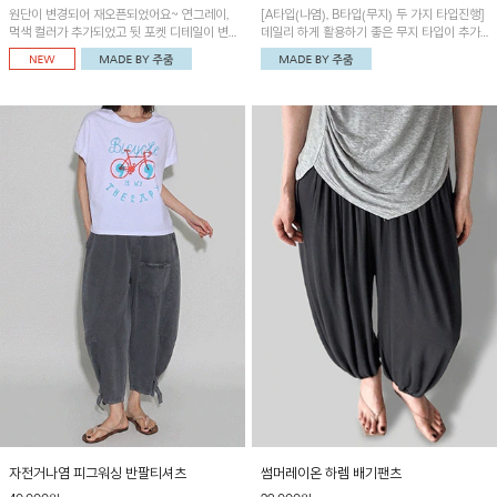
원단이 변경되어 재오픈되었어요~ 연그레이,
[A타입(나염), B타입(무지) 두 가지 타입진행]
먹색 컬러가 추가되었고 뒷 포켓 디테일이 변
데일리 하게 활용하기 좋은 무지 타입이 추가
경되었습니다~가볍고 시원하게 착용되는 배
되었어요~ 볼륨감 있는 항아리핏 실루엣이 유
기통팬츠! 허리밴딩과 여유로운 통으로 편안해
니크하며 포켓디테일이 POINT!
매일 손이 자주 갈 아이템!
자전거나염 피그워싱 반팔티셔츠
썸머레이온 하렘 배기팬츠