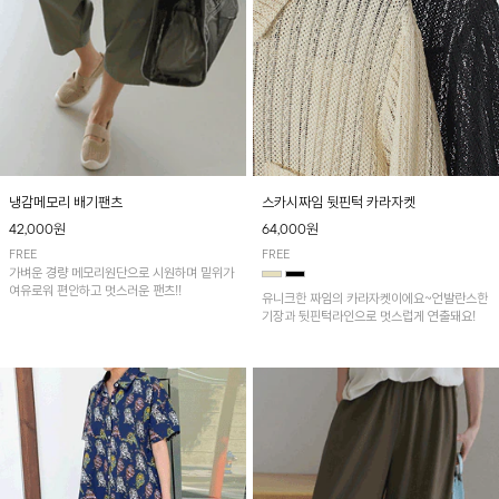
냉감메모리 배기팬츠
스카시짜임 뒷핀턱 카라자켓
42,000원
64,000원
FREE
FREE
가벼운 경량 메모리원단으로 시원하며 밑위가
여유로워 편안하고 멋스러운 팬츠!!
유니크한 짜임의 카라자켓이에요~언발란스한
기장과 뒷핀턱라인으로 멋스럽게 연출돼요!