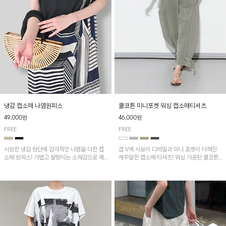
냉감 캡소매 나염원피스
쿨코튼 미니포켓 워싱 캡소매티셔츠
49,000원
46,000원
FREE
FREE
시원한 냉감 원단에 감각적인 나염을 더한 캡
겹 V넥 시보리 디테일과 미니 포켓이 더해진
소매 원피스! 가볍고 찰랑이는 소재감으로 쾌
캐주얼한 캡소매 티셔츠! 워싱 가공된 쿨코튼
적하게 착용되며, 밑단 트임 디테일이 더해져
원단으로 통기성이 좋아 쾌적하게 착용되며 다
활동성을 높였어요~
양한 하의와 매치하기 좋은 아이템입니다~