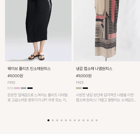
웨이브 플리츠 민소매원피스
냉감 캡소매 나염원피스
49,000원
49,000원
FREE
FREE
은은한 입체감으로 느껴지는 플리츠 디테일
시원한 냉감 원단에 감각적인 나염을 더한
로 고급스러운 분위기가 UP! 자켓 또는 가디
캡소매 원피스! 가볍고 찰랑이는 소재감으로
건과 같이 매치해도 잘 어울린답니다!
쾌적하게 착용되며, 밑단 트임 디테일이 더해
져 활동성을 높였어요~