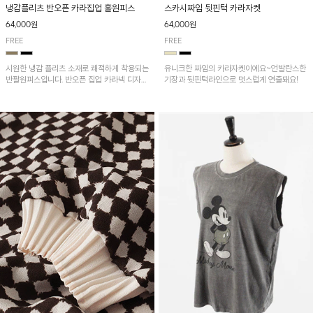
냉감플리츠 반오픈 카라집업 훌원피스
스카시짜임 뒷핀턱 카라자켓
64,000원
64,000원
FREE
FREE
시원한 냉감 플리츠 소재로 쾌적하게 착용되는
유니크한 짜임의 카라자켓이에요~언발란스한
반팔원피스입니다. 반오픈 집업 카라넥 디자인
기장과 뒷핀턱라인으로 멋스럽게 연출돼요!
이 깔끔한 포인트를 더해주며, 자연스럽게 퍼
지는 훌 실루엣이 여성스러운 분위기를 연출해
줘요~