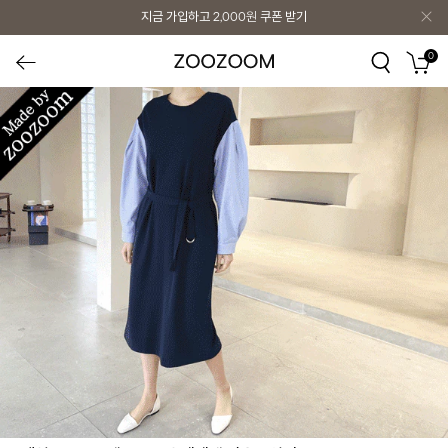
지금 가입하고
2,000원
쿠폰 받기
0