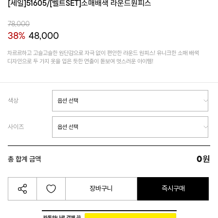
[세일]51605/[벨트SET]소매배색 라운드원피스
78,000
38%
48,000
차르르하고 고슬고슬한 원단감으로 자극 없이 편안한 라운드 원피스! 유니크한 소매 배색
디자인으로 두 가지 옷을 입은 듯한 연출이 돋보여 멋스러운 아이템!
색상
사이즈
0
원
총 합계 금액
장바구니
즉시구매