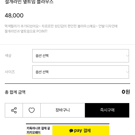
절개라인 옆트임 블라우스
48,000
먹색컬러가 추가되었어요~ 차르르한 원단감의 편안한 블라우스예요~ 언발 디자인에
절개라인과 옆트임으로 POINT!
색상
사이즈
0
원
총 합계 금액
장바구니
즉시구매