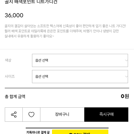
골지 배색포인트 니트가디건
36,000
골지의 결감이 살아있는 소프트한 텍스처에 신축성이 좋아 편안하게 입기 좋은 니트 가디건!
컬러 배색 포인트로 데일리룩에 은은한 포인트를 더해주며, 비행기 안이나 냉방이 강한
실내에서 유용하게 활용하기 좋아요~
색상
사이즈
0
원
총 합계 금액
장바구니
즉시구매