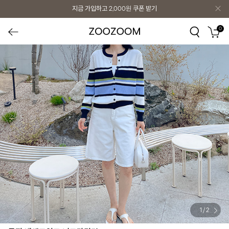
지금 가입하고
2,000원
쿠폰 받기
0
1
/
2