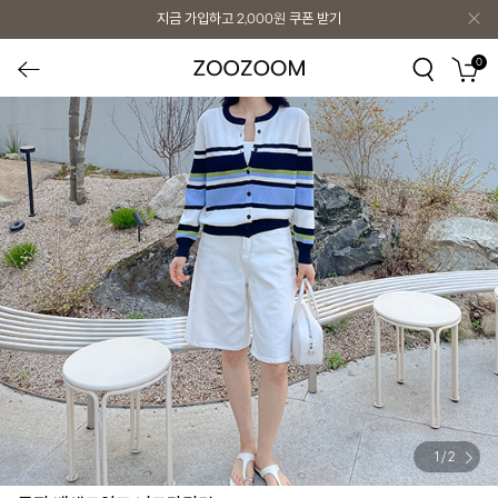
지금 가입하고
2,000원
쿠폰 받기
0
1
/
2