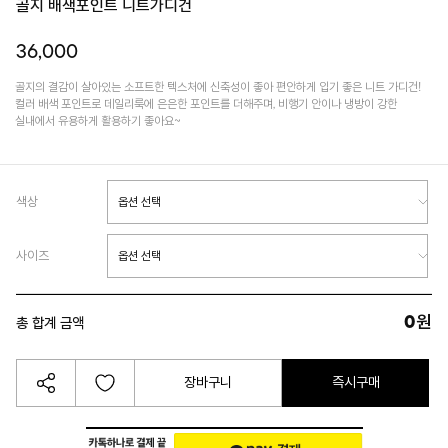
골지 배색포인트 니트가디건
36,000
골지의 결감이 살아있는 소프트한 텍스처에 신축성이 좋아 편안하게 입기 좋은 니트 가디건!
컬러 배색 포인트로 데일리룩에 은은한 포인트를 더해주며, 비행기 안이나 냉방이 강한
실내에서 유용하게 활용하기 좋아요~
색상
사이즈
0
원
총 합계 금액
장바구니
즉시구매