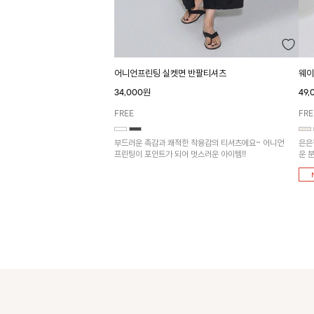
어니언프린팅 실켓면 반팔티셔츠
웨이
34,000원
49
FREE
FRE
부드러운 촉감과 쾌적한 착용감의 티셔츠에요~ 어니언
은은
프린팅이 포인트가 되어 멋스러운 아이템!!
운 
어울