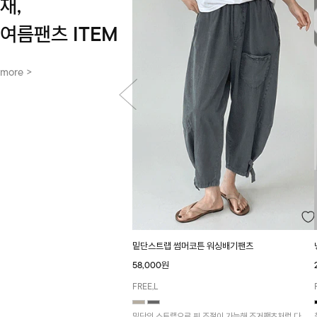
재,
여름팬츠 ITEM
more >
밑단스트랩 썸머코튼 워싱배기팬츠
58,000원
FREE,L