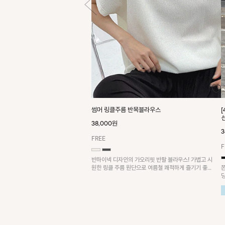
썸머 링클주름 반목블라우스
38,000원
3
FREE
F
반하이넥 디자인의 가오리핏 반팔 블라우스! 가볍고 시
원한 링클 주름 원단으로 여름철 쾌적하게 즐기기 좋은
아이템이에요~
요