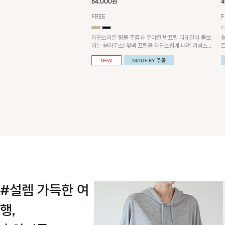
64,000원
4
FREE
F
자연스러운 링클 주름과 우아한 반프릴 디테일이 돋보
이는 블라우스! 앞넥 프릴을 자연스럽게 내려 여성스러
운 무드로 연출하거나, 어깨 옆 단추에 걸어 세련된 카
울넥 스타일로 연출할 수 있는 아이템이에요~
#설렘 가득한 여
행,