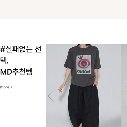
#실패없는 선
택,
MD추천템
more >