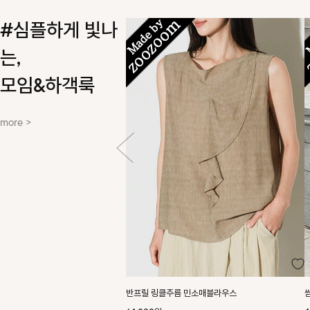
#심플하게 빛나
는,
모임&하객룩
more >
반프릴 링클주름 민소매블라우스