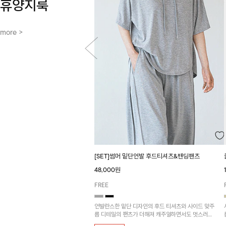
휴양지룩
more >
[SET]썸머 밑단언발 후드티셔츠&밴딩팬츠
48,000원
FREE
언발란스한 밑단 디자인의 후드 티셔츠와 사이드 맞주
름 디테일의 팬츠가 더해져 캐주얼하면서도 멋스러운
실루엣을 연출해 주는 아이템!