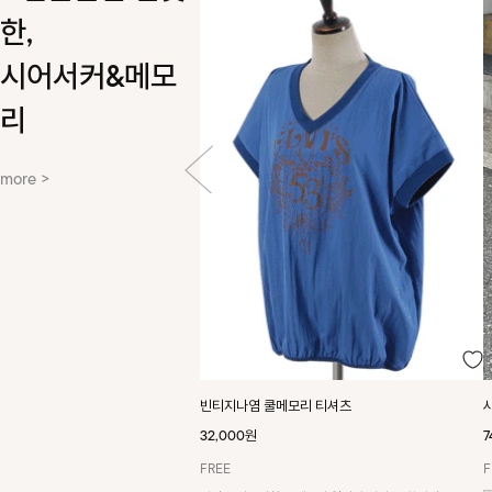
한,
시어서커&메모
리
more >
빈티지나염 쿨메모리 티셔츠
32,000원
7
FREE
F