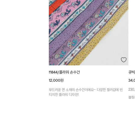
f1844/플라워 손수건
큐빅
12,000원
34,
230,
부드러운 면 소재의 손수건이에요~ 다양한 컬러감에 빈
티지한 플라워 디자인!
블링