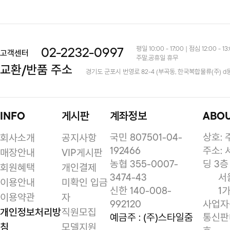
평일 10:00 - 17:00 | 점심 12:00 - 13
02-2232-0997
고객센터
주말,공휴일 휴무
교환/반품 주소
경기도 군포시 번영로 82-4 (부곡동, 한국복합물류(주) d
INFO
게시판
계좌정보
ABO
국민 807501-04-
상호:
회사소개
공지사항
192466
주소: 
매장안내
VIP게시판
농협 355-0007-
딩 3층
회원혜택
개인결제
3474-43
서
이용안내
미확인 입금
신한 140-008-
1가
이용약관
자
992120
사업자등
개인정보처리방
직원모집
예금주 : (주)스타일줌
통신판매
침
모델지원