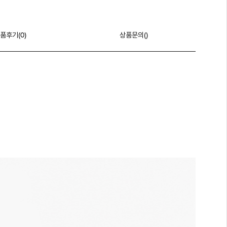
품후기(
0
)
상품문의()