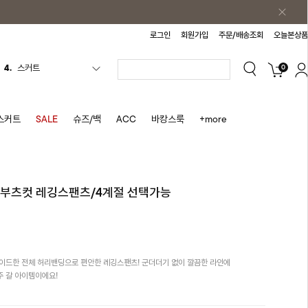
로그인
회원가입
주문/배송조회
오늘본상품
0
5.
반바지
6.
여름티
7.
가디건
스커트
SALE
슈즈/백
ACC
바캉스룩
+more
8.
셔츠
9.
청치마
10.
바스락원피스
미부츠컷 레깅스팬츠/4계절 선택가능
1.
원피스
2.
블라우스
3.
나시
이드한 전체 허리밴딩으로 편안한 레깅스팬츠! 군더더기 없이 깔끔한 라인에
4.
스커트
 갈 아이템이에요!