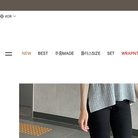
KOR
NEW
BEST
주줌MADE
플러스SIZE
SET
WRAPNT