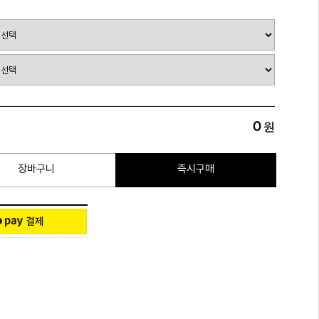
0
원
장바구니
즉시구매