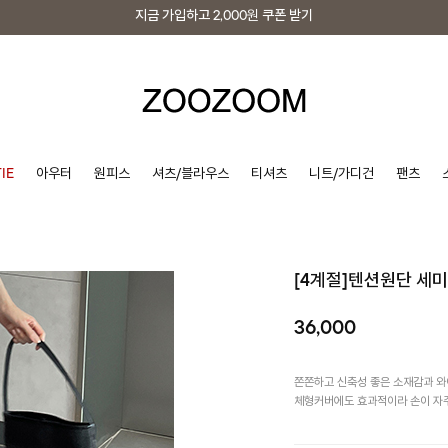
지금 가입하고
2,000원
쿠폰 받기
지금 가입하고
2,000원
쿠폰 받기
IE
아우터
원피스
셔츠/블라우스
티셔츠
니트/가디건
팬츠
[4계절]텐션원단 세
36,000
쫀쫀하고 신축성 좋은 소재감과 와
체형커버에도 효과적이라 손이 자주