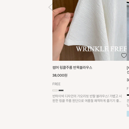
썸머 링클주름 반목블라우스
38,000원
3
FREE
F
반하이넥 디자인의 가오리핏 반팔 블라우스! 가볍고 시
원한 링클 주름 원단으로 여름철 쾌적하게 즐기기 좋은
아이템이에요~
요