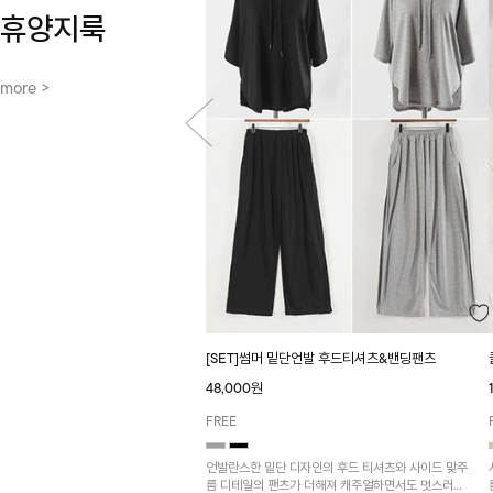
휴양지룩
more >
[SET]썸머 밑단언발 후드티셔츠&밴딩팬츠
48,000원
FREE
언발란스한 밑단 디자인의 후드 티셔츠와 사이드 맞주
름 디테일의 팬츠가 더해져 캐주얼하면서도 멋스러운