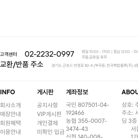
평일 10:00 - 17:00 | 점심 12:00 - 13
02-2232-0997
고객센터
주말,공휴일 휴무
교환/반품 주소
경기도 군포시 번영로 82-4 (부곡동, 한국복합물류(주) d
INFO
게시판
계좌정보
ABO
국민 807501-04-
상호:
회사소개
공지사항
192466
주소: 
매장안내
VIP게시판
농협 355-0007-
딩 3층
회원혜택
개인결제
3474-43
서
이용안내
미확인 입금
신한 140-008-
1가