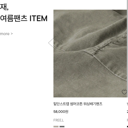
재,
여름팬츠 ITEM
more >
밑단스트랩 썸머코튼 워싱배기팬츠
58,000원
FREE,L