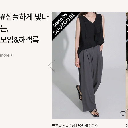
#심플하게 빛나
는,
모임&하객룩
more >
반프릴 링클주름 민소매블라우스