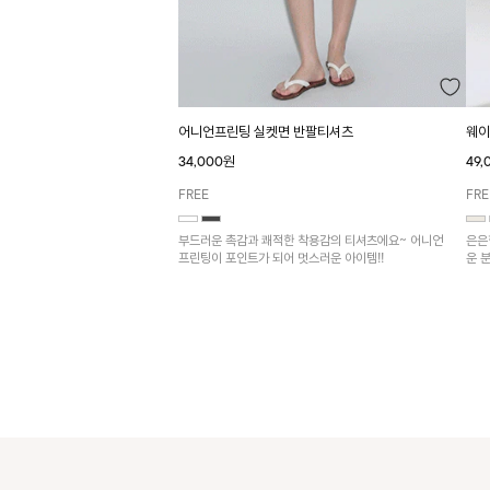
어니언프린팅 실켓면 반팔티셔츠
웨이
34,000원
49
FREE
FRE
부드러운 촉감과 쾌적한 착용감의 티셔츠에요~ 어니언
은은
프린팅이 포인트가 되어 멋스러운 아이템!!
운 
어울