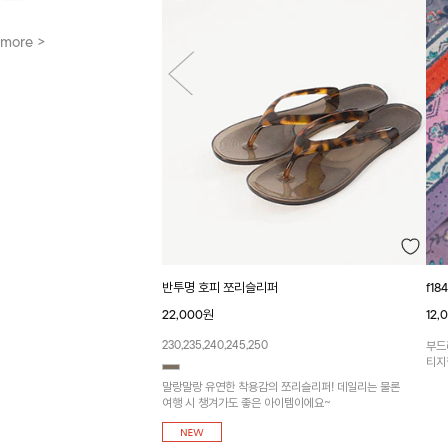
more >
f1
반투명 호피 쪼리슬리퍼
12,
22,000원
230,235,240,245,250
부드
티지
말랑말랑 유연한 착용감의 쪼리슬리퍼! 데일리는 물론
여행 시 챙겨가도 좋은 아이템이에요~