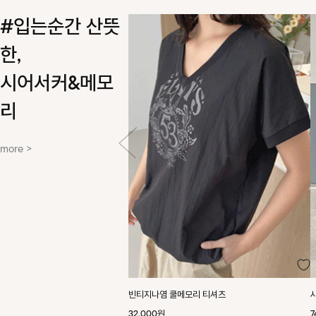
#입는순간 산뜻
한,
시어서커&메모
리
more >
빈티지나염 쿨메모리 티셔츠
32,000원
7