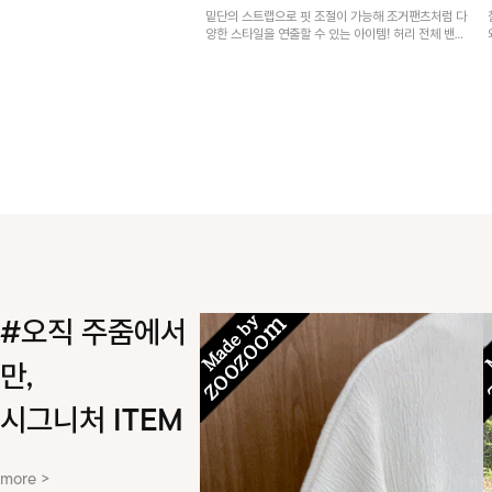
밑단의 스트랩으로 핏 조절이 가능해 조거팬츠처럼 다
양한 스타일을 연출할 수 있는 아이템! 허리 전체 밴딩
과 스트링으로 편안한 착용감이며, 넉넉한 포켓 디테일
로 실용성을 더했어요~
#오직 주줌에서
만,
시그니처 ITEM
more >