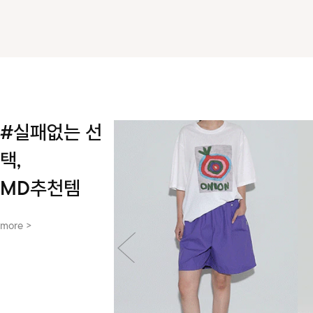
#실패없는 선
택,
MD추천템
more >