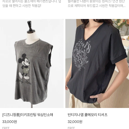
차르르 떨어지는 쿨소재의 배기팬츠입니다. 입
컬러풀한 나염이 돋보이는 원피스! 인견 원단
었을 때 편하고 시원한 착용감!
으로 제작되어 부드럽고 시원한 착용감이며,
가볍고 통기성이 좋아 여름철 데일리룩은 물론
여행룩으로도 부담 없이 즐기기 좋은 아이템입
니다~
[디즈니정품]미키프린팅 워싱민소매
빈티지나염 쿨메모리 티셔츠
33,000원
32,000원
FREE
FREE