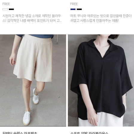
FREE
FREE
시원하고 쾌적한 냉감 소재로 제작된 블라우
하트 무늬와 여유있는 핏으로 입었을때 한층더
스! 감각적인 나염 배색이 포인트가 되어 고급
귀엽고 사랑스럽게 만들어주는 제품!
스럽고 세련된 분위기를 연출하며, 스트링 디
테일로 핏 조절이 가능해 다양한 실루엣으로
착용 가능합니다~
뒷밴딩 슬랙스 하프팬츠
소프트 언발 카라블라우스