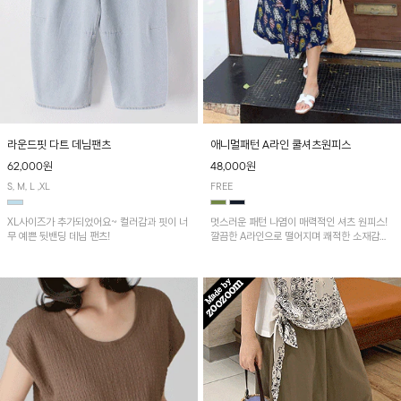
애니멀패턴 A라인 쿨셔츠원피스
라운드핏 다트 데님팬츠
48,000원
62,000원
FREE
S, M, L ,XL
멋스러운 패턴 나염이 매력적인 셔츠 원피스!
XL사이즈가 추가되었어요~ 컬러감과 핏이 너
깔끔한 A라인으로 떨어지며 쾌적한 소재감으
무 예쁜 뒷밴딩 데님 팬츠!
로 산뜻하게 착용돼요~