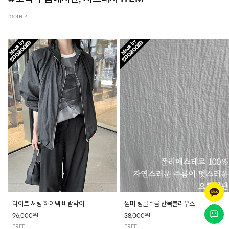
more >
라이트 셔링 하이넥 바람막이
썸머 링클주름 반목블라우스
96,000원
38,000원
FREE
FREE