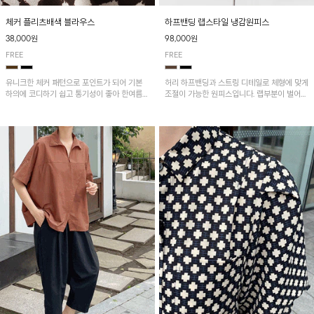
체커 플리츠배색 블라우스
하프밴딩 랩스타일 냉감원피스
38,000원
98,000원
FREE
FREE
유니크한 체커 패턴으로 포인트가 되어 기본
허리 하프밴딩과 스트링 디테일로 체형에 맞게
하의에 코디하기 쉽고 통기성이 좋아 한여름에
조절이 가능한 원피스입니다. 랩부분이 벌어지
도 시원하게 착용하기 좋답니다~
지않게 박음질되어있어 편하게 연출이 가능하
며 나일론과 면혼방으로 가볍고 땀 흡수성이
뛰어나 한여름에도 쾌적하게 입기 좋아요^^