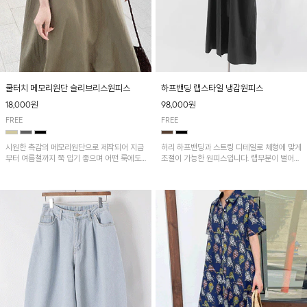
쿨터치 메모리원단 슬리브리스원피스
하프밴딩 랩스타일 냉감원피스
18,000원
98,000원
FREE
FREE
시원한 촉감의 메모리원단으로 제작되어 지금
허리 하프밴딩과 스트링 디테일로 체형에 맞게
부터 여름철까지 쭉 입기 좋으며 어떤 룩에도
조절이 가능한 원피스입니다. 랩부분이 벌어지
다 잘 어울려서 다양하게 레이어드 하기 좋아
지않게 박음질되어있어 편하게 연출이 가능하
요^^
며 나일론과 면혼방으로 가볍고 땀 흡수성이
뛰어나 한여름에도 쾌적하게 입기 좋아요^^