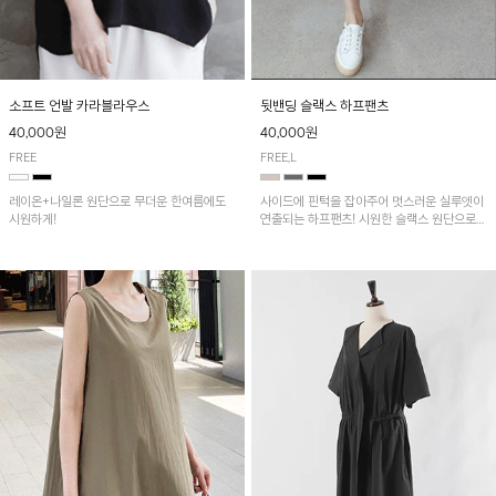
소프트 언발 카라블라우스
뒷밴딩 슬랙스 하프팬츠
40,000원
40,000원
FREE
FREE,L
레이온+나일론 원단으로 무더운 한여름에도
사이드에 핀턱을 잡아주어 멋스러운 실루엣이
시원하게!
연출되는 하프팬츠! 시원한 슬랙스 원단으로
산뜻하게 입어보실 거예요~