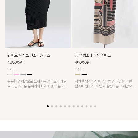
웨이브 플리츠 민소매원피스
냉감 캡소매 나염원피스
49,000원
49,000원
FREE
FREE
은은한 입체감으로 느껴지는 플리츠 디테일
시원한 냉감 원단에 감각적인 나염을 더한
로 고급스러운 분위기가 UP! 자켓 또는 가디
캡소매 원피스! 가볍고 찰랑이는 소재감으로
건과 같이 매치해도 잘 어울린답니다!
쾌적하게 착용되며, 밑단 트임 디테일이 더해
져 활동성을 높였어요~