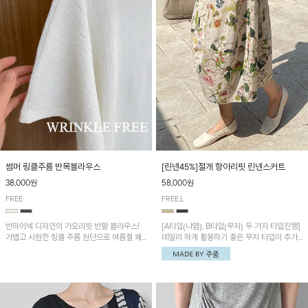
썸머 링클주름 반목블라우스
[린넨45%]절개 항아리핏 린넨스커트
38,000원
58,000원
FREE
FREE,L
반하이넥 디자인의 가오리핏 반팔 블라우스!
[A타입(나염), B타입(무지) 두 가지 타입진행]
가볍고 시원한 링클 주름 원단으로 여름철 쾌
데일리 하게 활용하기 좋은 무지 타입이 추가
적하게 즐기기 좋은 아이템이에요~
되었어요~ 볼륨감 있는 항아리핏 실루엣이 유
니크하며 포켓디테일이 POINT!