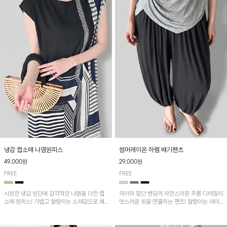
냉감 캡소매 나염원피스
썸머레이온 하렘 배기팬츠
49,000원
29,000원
FREE
FREE
시원한 냉감 원단에 감각적인 나염을 더한 캡
허리와 밑단 밴딩의 자연스러운 주름 디테일이
소매 원피스! 가볍고 찰랑이는 소재감으로 쾌
멋스러운 핏을 연출하는 팬츠! 찰랑이는 레이
적하게 착용되며, 밑단 트임 디테일이 더해져
온 소재로 가볍고 시원하게 착용되며, 여유로
활동성을 높였어요~
운 실루엣으로 활동성이 좋아 데일리 하게 즐
기기 좋은 아이템입니다~