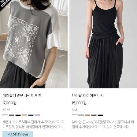
페이즐리 린넨배색 티셔츠
브라탑 레이어드 나시
17,000원
15,000원
FREE
S,M,L
새롭게 화이트&먹색 컬러가 추가되었어요! 화
[A타입(끈나시),B타입(망고나시)]망고나시 타
이트컬러 앞부분 배색컬러가 변경되었어요~
입이 추가되었어요~ 브라탑이 안쪽에 레이어
중앙 린넨배색으로 유니크하면서 페이즐리 패
드 되어 실용적인 나시!