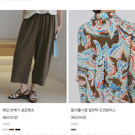
턴으로 감각적인 분위기를 연출이 가능한 티셔
츠!
밴딩 반배기 냉감팬츠
컬러풀나염 앞핀턱 인견원피스
48,000원
38,000원
FREE
FREE