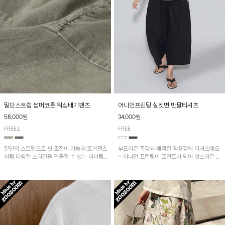
밑단스트랩 썸머코튼 워싱배기팬츠
어니언프린팅 실켓면 반팔티셔츠
58,000원
34,000원
FREE,L
FREE
밑단의 스트랩으로 핏 조절이 가능해 조거팬츠
부드러운 촉감과 쾌적한 착용감의 티셔츠에요
처럼 다양한 스타일을 연출할 수 있는 아이템!
~ 어니언 프린팅이 포인트가 되어 멋스러운 아
허리 전체 밴딩과 스트링으로 편안한 착용감이
이템!!
며, 넉넉한 포켓 디테일로 실용성을 더했어요~