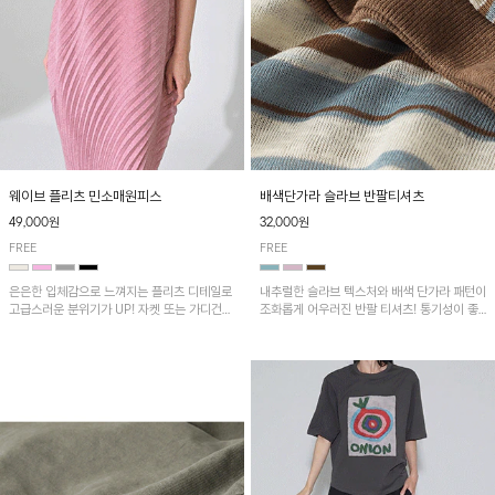
웨이브 플리츠 민소매원피스
배색단가라 슬라브 반팔티셔츠
49,000원
32,000원
FREE
FREE
은은한 입체감으로 느껴지는 플리츠 디테일로
내추럴한 슬라브 텍스처와 배색 단가라 패턴이
고급스러운 분위기가 UP! 자켓 또는 가디건과
조화롭게 어우러진 반팔 티셔츠! 통기성이 좋
같이 매치해도 잘 어울린답니다!
아 여름철 시원하게 착용하기 좋아요~