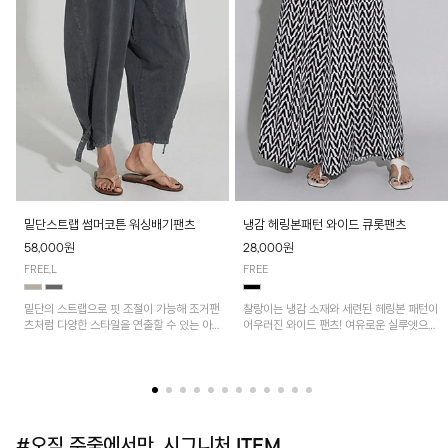
밑단스트랩 썸머코튼 워싱배기팬츠
냉감 헤링본패턴 와이드 큐롯팬츠
58,000원
28,000원
FREE,L
FREE
밑단의 스트랩으로 핏 조절이 가능해 조거팬
찰랑이는 냉감 소재와 세련된 헤링본 패턴이
츠처럼 다양한 스타일을 연출할 수 있는 아
어우러진 와이드 팬츠! 여유로운 실루엣으로
이템! 허리 전체 밴딩과 스트링으로 편안한
활동성이 뛰어나며, 가볍고 시원한 착용감으
착용감이며, 넉넉한 포켓 디테일로 실용성을
로 한여름까지 부담 없이 즐기기 좋은 아이
더했어요~
템입니다.
#오직 주줌에서만, 시그니처 ITEM