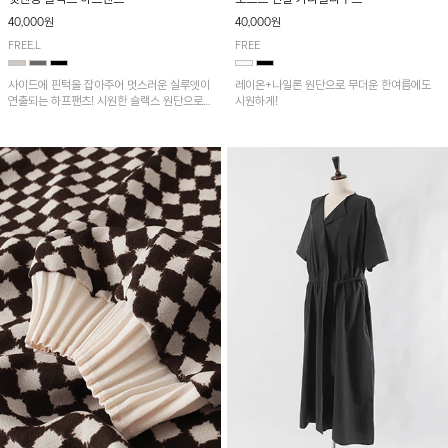
40,000원
40,000원
FREE,L
FREE
사이드에 핀턱을 잡아주어 멋스러운 실루엣이
레이온+나일론 원단으로 무더운 한여름에도
연출되는 하프팬츠! 시원한 슬랙스 원단으로
시원하게!
산뜻하게 입어보실 거예요~