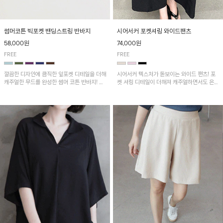
썸머코튼 빅포켓 밴딩스트링 반바지
시어서커 포켓셔링 와이드팬츠
58,000원
74,000원
FREE
FREE
깔끔한 디자인에 큼직한 앞포켓 디테일을 더해
시어서커 텍스처가 돋보이는 와이드 팬츠! 포
캐주얼한 무드를 완성한 썸머 코튼 반바지! 허
켓 셔링 디테일이 더해져 캐주얼하면서도 은은
리 밴딩과 스트링으로 편안한 핏을 연출하며,
한 포인트를 연출하며, 여유로운 와이드 핏으
가볍고 쾌적한 착용감으로 여름 시즌 내내 데
로 편안하고 멋스러운 실루엣을 완성해 줍니
일리 하게 활용하기 좋아요~
다. 가볍고 쾌적한 착용감으로 여름철 데일리
아이템으로 활용하기 좋아요~