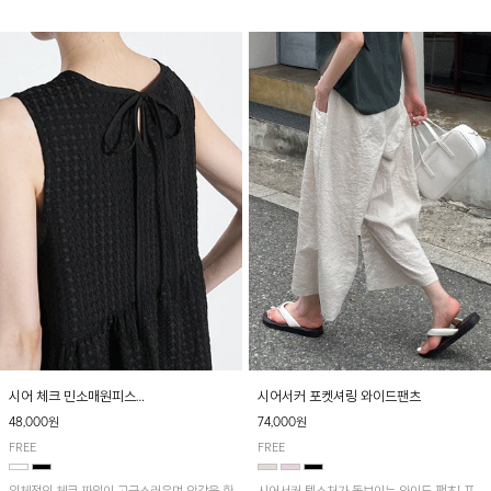
양한 하의와 매치하기 좋은 아이템입니다~
한여름까지 부담 없이 즐기기 좋은 아이템입니
다.
시어 체크 민소매원피스
시어서커 포켓셔링 와이드팬츠
[3차 리오더중] 8/19 순차적 발송!
48,000원
74,000원
FREE
FREE