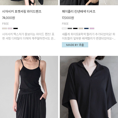
시어서커 포켓셔링 와이드팬츠
페이즐리 린넨배색 티셔츠
74,000원
17,000원
FREE
FREE
시어서커 텍스처가 돋보이는 와이드 팬츠! 포
새롭게 화이트&먹색 컬러가 추가되었어요! 화
켓 셔링 디테일이 더해져 캐주얼하면서도 은은
이트컬러 앞부분 배색컬러가 변경되었어요~
한 포인트를 연출하며, 여유로운 와이드 핏으
중앙 린넨배색으로 유니크하면서 페이즐리 패
로 편안하고 멋스러운 실루엣을 완성해 줍니
턴으로 감각적인 분위기를 연출이 가능한 티셔
다. 가볍고 쾌적한 착용감으로 여름철 데일리
츠!
아이템으로 활용하기 좋아요~