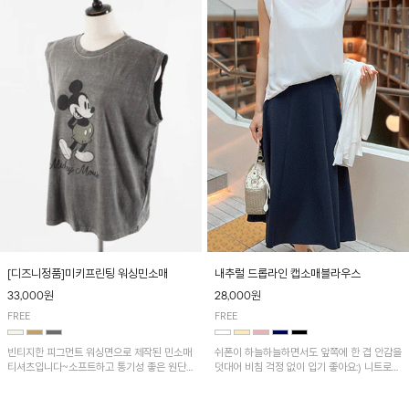
[디즈니정품]미키프린팅 워싱민소매
내추럴 드롭라인 캡소매블라우스
33,000원
28,000원
FREE
FREE
빈티지한 피그먼트 워싱면으로 제작된 민소매
쉬폰이 하늘하늘하면서도 앞쪽에 한 겹 안감을
티셔츠입니다~소프트하고 통기성 좋은 원단
덧대어 비침 걱정 없이 입기 좋아요:) 니트로
으로 편안하면서 유니크한 프린팅이 POINT!
배색된 어깨 캡소매가 자연스럽게 감싸주어 세
련된 무드를 연출 해준답니다~