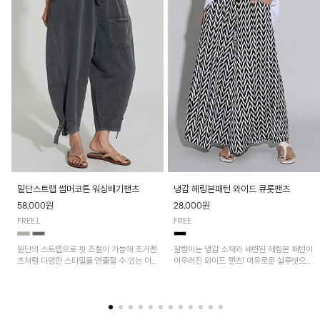
밑단스트랩 썸머코튼 워싱배기팬츠
냉감 헤링본패턴 와이드 큐롯팬츠
58,000원
28,000원
FREE,L
FREE
밑단의 스트랩으로 핏 조절이 가능해 조거팬
찰랑이는 냉감 소재와 세련된 헤링본 패턴이
츠처럼 다양한 스타일을 연출할 수 있는 아
어우러진 와이드 팬츠! 여유로운 실루엣으로
이템! 허리 전체 밴딩과 스트링으로 편안한
활동성이 뛰어나며, 가볍고 시원한 착용감으
착용감이며, 넉넉한 포켓 디테일로 실용성을
로 한여름까지 부담 없이 즐기기 좋은 아이
더했어요~
템입니다.