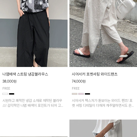
나염배색 스트링 냉감블라우스
시어서커 포켓셔링 와이드팬츠
38,000원
74,000원
FREE
FREE
시원하고 쾌적한 냉감 소재로 제작된 블라우
시어서커 텍스처가 돋보이는 와이드 팬츠! 포
스! 감각적인 나염 배색이 포인트가 되어 고급
켓 셔링 디테일이 더해져 캐주얼하면서도 은은
스럽고 세련된 분위기를 연출하며, 스트링 디
한 포인트를 연출하며, 여유로운 와이드 핏으
테일로 핏 조절이 가능해 다양한 실루엣으로
로 편안하고 멋스러운 실루엣을 완성해 줍니
착용 가능합니다~
다. 가볍고 쾌적한 착용감으로 여름철 데일리
아이템으로 활용하기 좋아요~