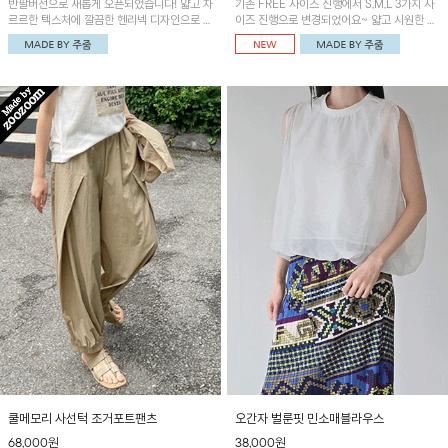
반팔버전으로 새롭게 오픈되었습니다! 얇고 차
기존 FREE 사이즈 진행에서 S,M,L 3가지 사
르르한 텍스처에 깔끔한 헨리넥 디자인으로 제
이즈 진행으로 변경되었어요~ 얇고 시원한 원
작된 블라우스예요~볼륨감있는 소매 셔링과
단으로 제작된 와이드팬츠! 베이직한 디자인으
세련된 나염패턴으로 유니크한 매력 UP!
로 코디 활용도가 높은 아이템이에요~
쿨메모리 사선턱 조거포트팬츠
오간자 벌룬핏 민소매블라우스
68,000원
38,000원