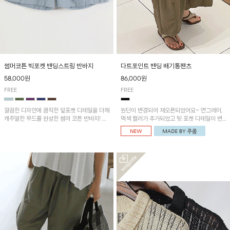
썸머코튼 빅포켓 밴딩스트링 반바지
다트포인트 밴딩 배기통팬츠
58,000원
86,000원
FREE
FREE
깔끔한 디자인에 큼직한 앞포켓 디테일을 더해
원단이 변경되어 재오픈되었어요~ 연그레이,
캐주얼한 무드를 완성한 썸머 코튼 반바지! 허
먹색 컬러가 추가되었고 뒷 포켓 디테일이 변
리 밴딩과 스트링으로 편안한 핏을 연출하며,
경되었습니다~가볍고 시원하게 착용되는 배
가볍고 쾌적한 착용감으로 여름 시즌 내내 데
기통팬츠! 허리밴딩과 여유로운 통으로 편안해
일리 하게 활용하기 좋아요~
매일 손이 자주 갈 아이템!