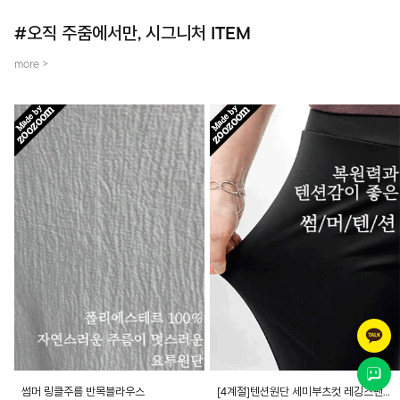
#오직 주줌에서만, 시그니처 ITEM
more >
썸머 링클주름 반목블라우스
[4계절]텐션원단 세미부츠컷 레깅스팬