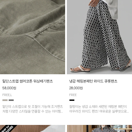
밑단스트랩 썸머코튼 워싱배기팬츠
냉감 헤링본패턴 와이드 큐롯팬츠
58,000원
28,000원
FREE,L
FREE
밑단의 스트랩으로 핏 조절이 가능해 조거팬츠
찰랑이는 냉감 소재와 세련된 헤링본 패턴이
처럼 다양한 스타일을 연출할 수 있는 아이템!
어우러진 와이드 팬츠! 여유로운 실루엣으로
허리 전체 밴딩과 스트링으로 편안한 착용감이
활동성이 뛰어나며, 가볍고 시원한 착용감으로
며, 넉넉한 포켓 디테일로 실용성을 더했어요~
한여름까지 부담 없이 즐기기 좋은 아이템입니
다.