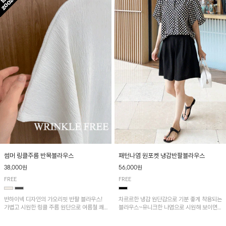
패턴나염 원포켓 냉감반팔블라우스
썸머 링클주름 반목블라우스
56,000원
38,000원
FREE
FREE
차르르한 냉감 원단감으로 기분 좋게 착용되는
반하이넥 디자인의 가오리핏 반팔 블라우스!
블라우스~유니크한 나염으로 시원해 보이면
가볍고 시원한 링클 주름 원단으로 여름철 쾌
서 흐르는 핏이 멋스러운 아이템!
적하게 즐기기 좋은 아이템이에요~