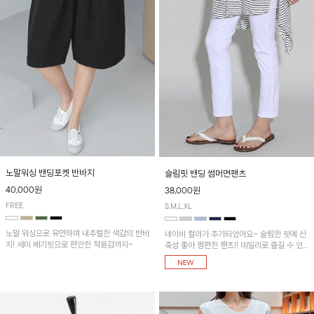
노말워싱 밴딩포켓 반바지
슬림핏 밴딩 썸머면팬츠
40,000원
38,000원
FREE
S,M,L,XL
노말 워싱으로 유연하며 내추럴한 색감의 반바
네이비 컬러가 추가되었어요~ 슬림한 핏에 신
지! 세미 배기핏으로 편안한 착용감까지~
축성 좋아 짱편한 팬츠!! 데일리로 즐길 수 있
는 기본 컬러들로 준비했어요~