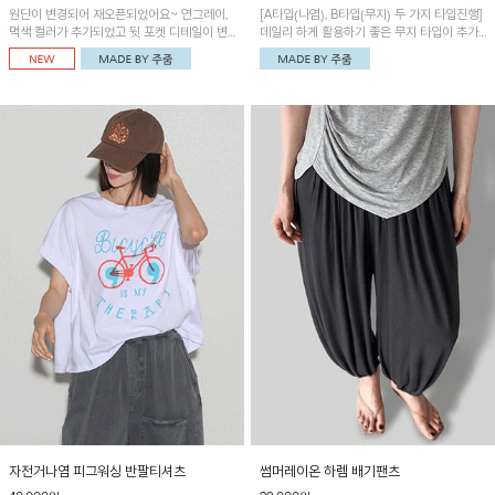
원단이 변경되어 재오픈되었어요~ 연그레이,
[A타입(나염), B타입(무지) 두 가지 타입진행]
먹색 컬러가 추가되었고 뒷 포켓 디테일이 변
데일리 하게 활용하기 좋은 무지 타입이 추가
경되었습니다~가볍고 시원하게 착용되는 배
되었어요~ 볼륨감 있는 항아리핏 실루엣이 유
기통팬츠! 허리밴딩과 여유로운 통으로 편안해
니크하며 포켓디테일이 POINT!
매일 손이 자주 갈 아이템!
자전거나염 피그워싱 반팔티셔츠
썸머레이온 하렘 배기팬츠