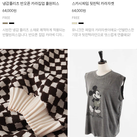
냉감플리츠 반오픈 카라집업 훌원피스
스카시짜임 뒷핀턱 카라자켓
64,000원
64,000원
FREE
FREE
시원한 냉감 플리츠 소재로 쾌적하게 착용되는
유니크한 짜임의 카라자켓이에요~언발란스한
반팔원피스입니다. 반오픈 집업 카라넥 디자인
기장과 뒷핀턱라인으로 멋스럽게 연출돼요!
이 깔끔한 포인트를 더해주며, 자연스럽게 퍼
지는 훌 실루엣이 여성스러운 분위기를 연출해
줘요~