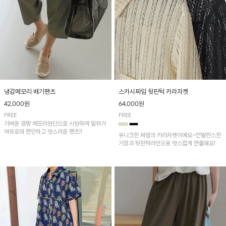
냉감메모리 배기팬츠
스카시짜임 뒷핀턱 카라자켓
42,000원
64,000원
FREE
FREE
가벼운 경량 메모리원단으로 시원하며 밑위가
여유로워 편안하고 멋스러운 팬츠!!
유니크한 짜임의 카라자켓이에요~언발란스한
기장과 뒷핀턱라인으로 멋스럽게 연출돼요!