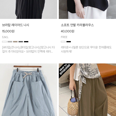
브라탑 레이어드 나시
소프트 언발 카라블라우스
15,000원
40,000원
S,M,L
FREE
[A타입(끈나시),B타입(망고나시)]망고나시 타
레이온+나일론 원단으로 무더운 한여름에도
입이 추가되었어요~ 브라탑이 안쪽에 레이어
시원하게!
드 되어 실용적인 나시!