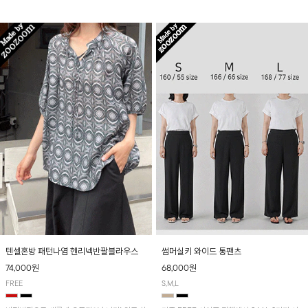
입니다! 유니크한 다트절개 포인트가 돋보이며
산뜻하게 입어보실 거예요~
뒷밴딩으로 편안하게~
텐셀혼방 패턴나염 헨리넥반팔블라우스
썸머실키 와이드 통팬츠
74,000원
68,000원
FREE
S,M,L