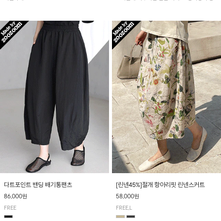
아 여름철 시원하게 착용하기 좋아요~
다트포인트 밴딩 배기통팬츠
[린넨45%]절개 항아리핏 린넨스커트
86,000원
58,000원
FREE
FREE,L