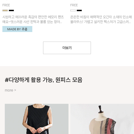
FREE
FREE
시원하고 매끄러운 촉감의 편안한 메모리 팬츠
은은한 비침이 매력적인 오간자 소재의 민소매
예요~멋스러운 사선 핀턱과 볼륨 있는 항아리
블라우스! 가볍고 실키한 텍스처가 고급스러운
핏이 유니크한 아이템!
무드를 더해주며, 벌룬핏 실루엣이 멋스러운
아이템이에요~
더보기
#다양하게 활용 가능, 원피스 모음
more >