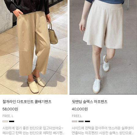
절개라인 다트포인트 쿨배기팬츠
뒷밴딩 슬랙스 하프팬츠
58,000원
40,000원
FREE, L
FREE,L
시원하게 입기 좋은 원단으로 입고되었어요~
사이드에 핀턱을 잡아주어 멋스러운 실루엣이
매끄럽고 탄력 있는 원단으로 제작된 배기팬츠
연출되는 하프팬츠! 시원한 슬랙스 원단으로