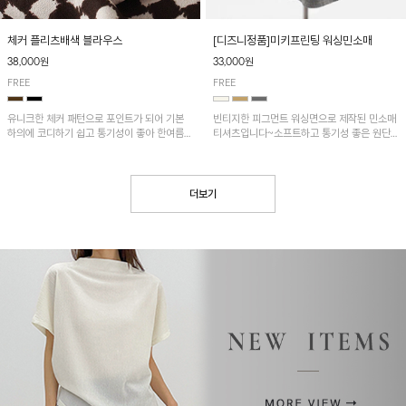
[디즈니정품]미키프린팅 워싱민소매
체커 플리츠배색 블라우스
33,000원
38,000원
FREE
FREE
빈티지한 피그먼트 워싱면으로 제작된 민소매
유니크한 체커 패턴으로 포인트가 되어 기본
티셔츠입니다~소프트하고 통기성 좋은 원단
하의에 코디하기 쉽고 통기성이 좋아 한여름에
으로 편안하면서 유니크한 프린팅이 POINT!
도 시원하게 착용하기 좋답니다~
더보기