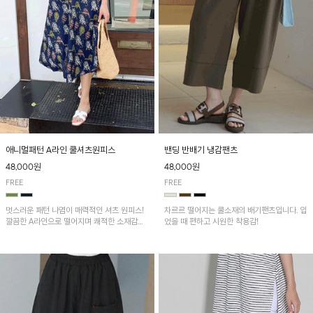
애니멀패턴 A라인 쿨셔츠원피스
밴딩 반배기 냉감팬츠
48,000원
48,000원
FREE
FREE
멋스러운 패턴 나염이 매력적인 셔츠 원피스!
차르르 떨어지는 쿨소재의 배기팬츠입니다. 입
깔끔한 A라인으로 떨어지며 쾌적한 소재감으
었을 때 편하고 시원한 착용감!
로 산뜻하게 착용돼요~