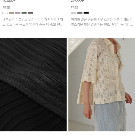
40,000원
29,000원
FREE
FREE
내추럴한 피그먼트 워싱감이 더해져 빈티지하
허리와 밑단 밴딩의 자연스러운 주름 디테일이
고 멋스러운 무드를 연출해 주는 티셔츠! 편안
멋스러운 핏을 연출하는 팬츠! 찰랑이는 레이
한 루즈핏으로 여유롭게 착용하기 좋은 아이템
온 소재로 가볍고 시원하게 착용되며, 여유로
이에요~
운 실루엣으로 활동성이 좋아 데일리 하게 즐
기기 좋은 아이템입니다~