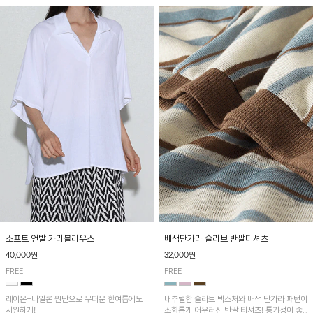
소프트 언발 카라블라우스
배색단가라 슬라브 반팔티셔츠
40,000원
32,000원
FREE
FREE
레이온+나일론 원단으로 무더운 한여름에도
내추럴한 슬라브 텍스처와 배색 단가라 패턴이
시원하게!
조화롭게 어우러진 반팔 티셔츠! 통기성이 좋