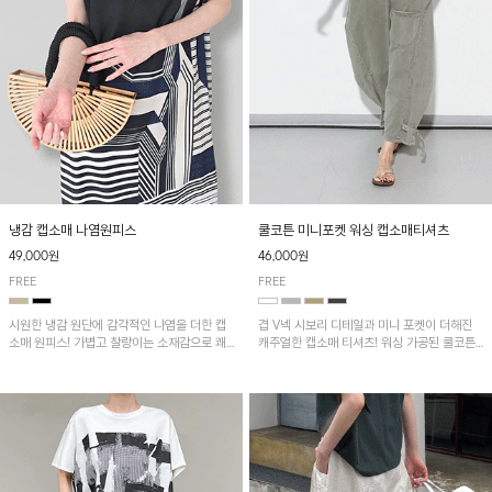
냉감 캡소매 나염원피스
쿨코튼 미니포켓 워싱 캡소매티셔츠
49,000원
46,000원
FREE
FREE
시원한 냉감 원단에 감각적인 나염을 더한 캡
겹 V넥 시보리 디테일과 미니 포켓이 더해진
소매 원피스! 가볍고 찰랑이는 소재감으로 쾌
캐주얼한 캡소매 티셔츠! 워싱 가공된 쿨코튼
적하게 착용되며, 밑단 트임 디테일이 더해져
원단으로 통기성이 좋아 쾌적하게 착용되며 다
활동성을 높였어요~
양한 하의와 매치하기 좋은 아이템입니다~