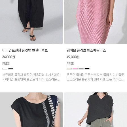
어니언프린팅 실켓면 반팔티셔츠
웨이브 플리츠 민소매원피스
34,000원
49,000원
FREE
FREE
부드러운 촉감과 쾌적한 착용감의 티셔츠에요
은은한 입체감으로 느껴지는 플리츠 디테일로
~ 어니언 프린팅이 포인트가 되어 멋스러운 아
고급스러운 분위기가 UP! 자켓 또는 가디건과
이템!!
같이 매치해도 잘 어울린답니다!