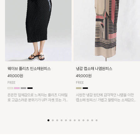
웨이브 플리츠 민소매원피스
냉감 캡소매 나염원피스
49,000원
49,000원
FREE
FREE
은은한 입체감으로 느껴지는 플리츠 디테일
시원한 냉감 원단에 감각적인 나염을 더한
로 고급스러운 분위기가 UP! 자켓 또는 가디
캡소매 원피스! 가볍고 찰랑이는 소재감으로
건과 같이 매치해도 잘 어울린답니다!
쾌적하게 착용되며, 밑단 트임 디테일이 더해
져 활동성을 높였어요~