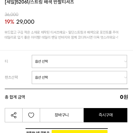
[세일]52061/스트링 배색 반팔티셔츠
36,000
19%
29,000
부드럽고 구김 적은 소재로 제작된 티셔츠예요~ 밑단스트링과 배색으로 포인트를 주어
데일리로 입기 좋은 아이템! 데일리 밴딩 반바지와 함께 코디하시면 더욱 멋스러워요~!
티
팬츠선택
0
원
총 합계 금액
장바구니
즉시구매